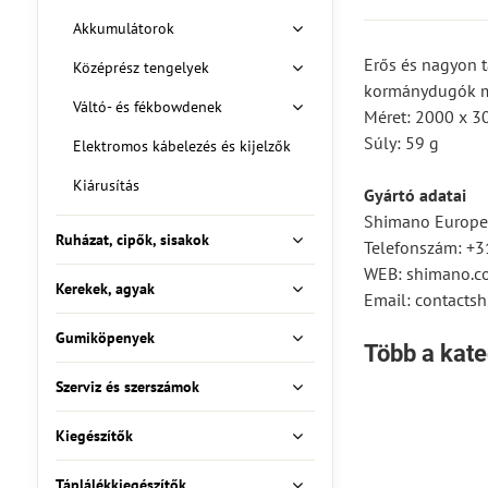
Akkumulátorok
Erős és nagyon t
Középrész tengelyek
kormánydugók m
Váltó- és fékbowdenek
Méret: 2000 x 3
Súly: 59 g
Elektromos kábelezés és kijelzők
Kiárusítás
Gyártó adatai
Shimano Europe 
Ruházat, cipők, sisakok
Telefonszám: +
WEB: shimano.c
Kerekek, agyak
Email: contact
Gumiköpenyek
Több a kate
Szerviz és szerszámok
Kiegészítők
Táplálékkiegészítők