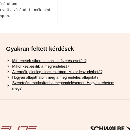
vásároltam
 volt a vásárolt termék mint
hopon.
Gyakran feltett kérdések
Mit tehetek sikertelen online fizetés esetén?
Mikor kézbesítik a megrendelést?
A termék jelenleg nincs raktáron. Mikor lesz elérhető?
Hogyan állapíthatom meg a megrendelés állapotát?
Szeretném módosítani a megrendelésemet. Hogyan tehetem
meg?