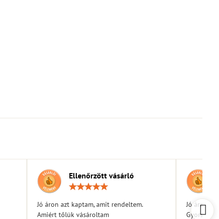
Ellenőrzött vásárló
elés:
Értékelés:
5
/
Jó áron azt kaptam, amit rendeltem.
Jó árak
5
Amiért tőlük vásároltam
Gyors kiszá