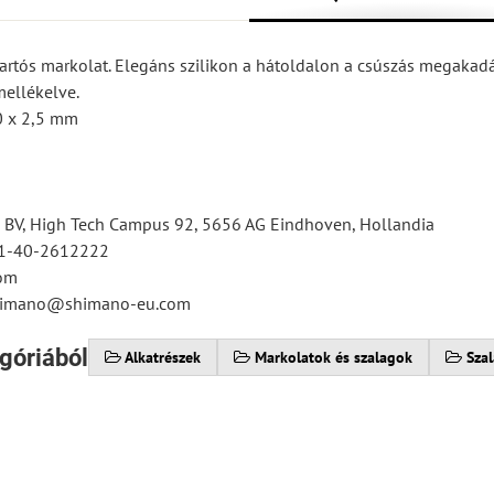
artós markolat. Elegáns szilikon a hátoldalon a csúszás megakad
ellékelve.
0 x 2,5 mm
BV, High Tech Campus 92, 5656 AG Eindhoven, Hollandia
31-40-2612222
om
shimano@shimano-eu.com
góriából
Alkatrészek
Markolatok és szalagok
Sza