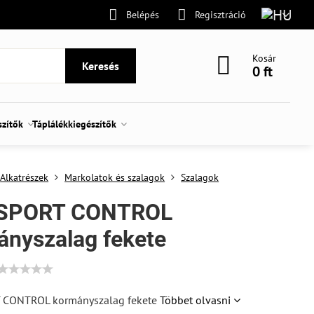
Belépés
Regisztráció
Kosár
Keresés
0 ft
szítők
Táplálékkiegészítők
Alkatrészek
Markolatok és szalagok
Szalagok
SPORT CONTROL
ányszalag fekete
 CONTROL kormányszalag fekete
Többet olvasni