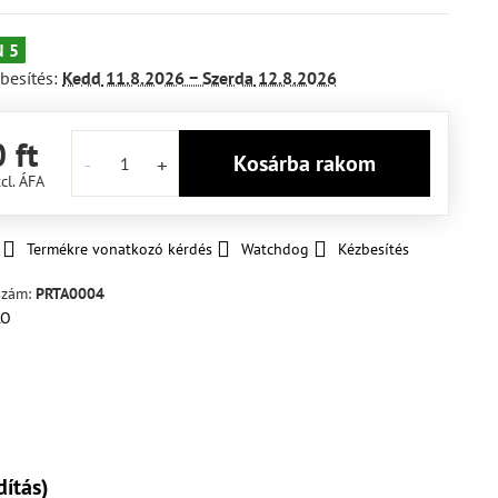
 5
besítés:
Kedd
11.8.2026 −
Szerda
12.8.2026
 ft
Kosárba rakom
cl. ÁFA
Termékre vonatkozó kérdés
Watchdog
Kézbesítés
szám:
PRTA0004
dítás)