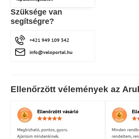
Szüksége van
segítségre?
+421 949 109 342
info​​@veloportal​.hu
Ellenőrzött vélemények az Aru
Ellenőrzött vásárló
Ell
Értékelés:
5
/
Megbízható, pontos, gyors.
Minden rendbe
5
Ajánlom mindenkinek.
rendeltem, ren