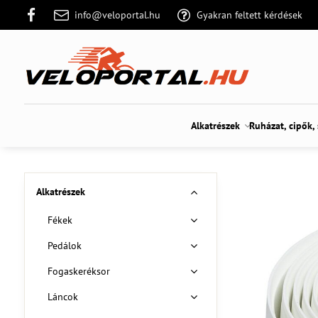
info@veloportal.hu
Gyakran feltett kérdések
Alkatrészek
Ruházat, cipők,
Alkatrészek
Fékek
Pedálok
Fogaskeréksor
Láncok