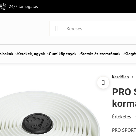
24/7 támogatás
 sisakok
Kerekek, agyak
Gumiköpenyek
Szerviz és szerszámok
Kiegé
Kezdőlap
PRO 
korm
Értékelés
PRO SPORT