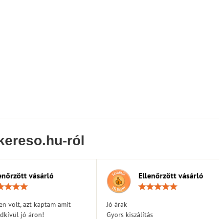
kereso.hu-ról
enőrzött vásárló
Ellenőrzött vásárló
Értékelés:
Érték
5
5
/
/
n volt, azt kaptam amit
Jó árak
5
5
dkívül jó áron!
Gyors kiszálítás