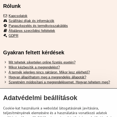
Rólunk
Kapcsolatok
Szállítási díjak és információk
Panaszkezelés és termékvisszaküldés
Általános szerződési feltételek
GDPR
Gyakran feltett kérdések
Mit tehetek sikertelen online fizetés esetén?
Mikor kézbesítik a megrendelést?
A termék jelenleg nincs raktáron. Mikor lesz elérhető?
Hogyan állapíthatom meg a megrendelés állapotát?
Szeretném módosítani a megrendelésemet. Hogyan tehetem meg?
Hasznos Linkek
Adatvédelmi beállítások
Shimano cipőméret táblázat
Cookie-kat használunk a weboldal látogatásának javítására,
Hogyan válasszuk ki a megfelelő felfüggesztési villát ?
teljesítményének elemzésére és a használatára vonatkozó adatok
Hogyan válasszuk ki a megfelelő méretű sisakot?