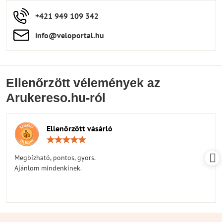
+421 949 109 342
info​​@veloportal​.hu
Ellenőrzött vélemények az
Arukereso.hu-ról
Ellenőrzött vásárló
Értékelés:
5
/
Megbízható, pontos, gyors.
5
Ajánlom mindenkinek.