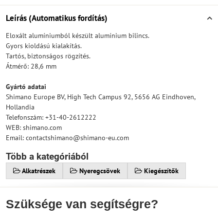
Leírás (Automatikus fordítás)
Eloxált alumíniumból készült alumínium bilincs.
Gyors kioldású kialakítás.
Tartós, biztonságos rögzítés.
Átmérő: 28,6 mm
Gyártó adatai
Shimano Europe BV, High Tech Campus 92, 5656 AG Eindhoven,
Hollandia
Telefonszám: +31-40-2612222
WEB: shimano.com
Email: contactshimano@shimano-eu.com
Több a kategóriából
Alkatrészek
Nyeregcsövek
Kiegészítők
Szüksége van segítségre?