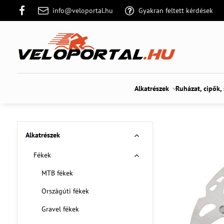
info@veloportal.hu
Gyakran feltett kérdések
Alkatrészek
Ruházat, cipők,
Alkatrészek
Fékek
MTB fékek
Országúti fékek
Gravel fékek