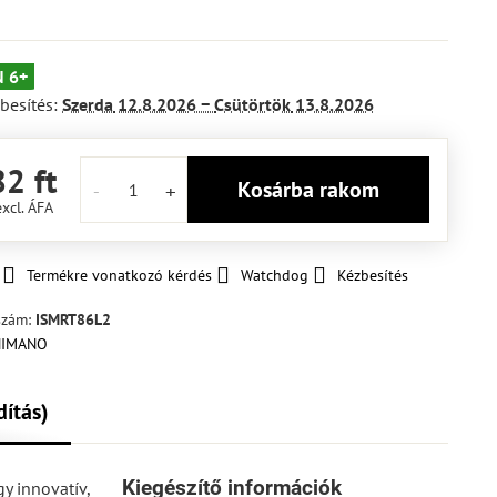
 6+
besítés:
Szerda
12.8.2026 −
Csütörtök
13.8.2026
2 ft
Kosárba rakom
excl. ÁFA
Termékre vonatkozó kérdés
Watchdog
Kézbesítés
szám:
ISMRT86L2
dítás)
Kiegészítő információk
 innovatív,