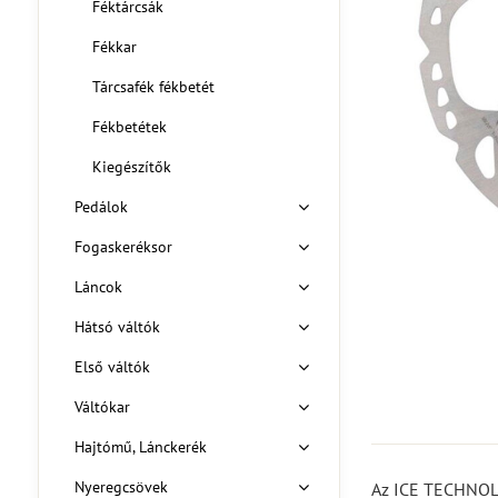
Féktárcsák
Fékkar
Tárcsafék fékbetét
Fékbetétek
Kiegészítők
Pedálok
Fogaskeréksor
Láncok
Hátsó váltók
Első váltók
Váltókar
Hajtómű, Lánckerék
Nyeregcsövek
Az ICE TECHNOLO