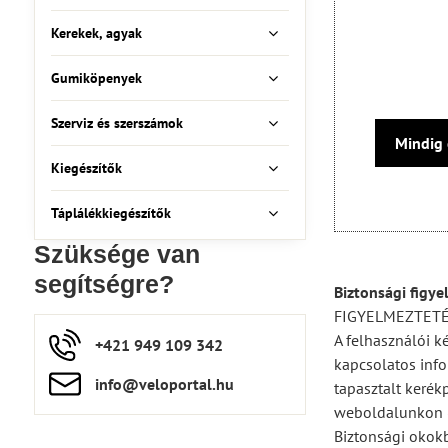
Kerekek, agyak
Gumiköpenyek
Szerviz és szerszámok
Mindig 
Kiegészítők
Táplálékkiegészítők
Szüksége van
segítségre?
Biztonsági figye
FIGYELMEZTET
A felhasználói k
+421 949 109 342
kapcsolatos info
info​​@veloportal​.hu
tapasztalt kerék
weboldalunkon (
Biztonsági okokb