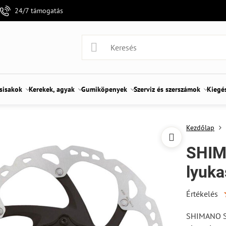
24/7 támogatás
 sisakok
Kerekek, agyak
Gumiköpenyek
Szerviz és szerszámok
Kiegé
Kezdőlap
SHIM
lyuka
Értékelés
SHIMANO SM