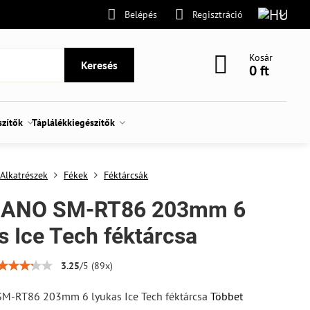
Belépés
Regisztráció
Kosár
Keresés
0 ft
szítők
Táplálékkiegészítők
Alkatrészek
Fékek
Féktárcsák
ANO SM-RT86 203mm 6
s Ice Tech féktárcsa
3.25
/
5
(
89
x)
-RT86 203mm 6 lyukas Ice Tech féktárcsa
Többet