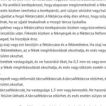
k. Ha anélkül kerékpározol, hogy alaposan megismerkednél a féke
kezés közben leeshetsz a kerékpárról, ami súlyos sérülést vagy hal
 ujjaidat a forgó féktárcsától. A féktárcsa elég éles ahhoz, hogy súl
dnak, ha az ujjaid beakadnak a mozgó tárcsa lyukaiba.
ergekhez vagy a féktárcsához kerékpározás közben vagy közvetlenü
 leszállás után. Fékezés közben a féknyergek és a féktárcsa felforr
gad, ha hozzájuk érsz.
 olaj vagy zsír kerüljön a féktárcsára és a fékbetétekre. Ha olaj va
a fékbetéteken, az a fékek meghibásodását okozhatja, és esés vagy
rülést okozhat.
ékbetétek vastagságát, és ne használd őket, ha 0,5 mm-es vagy ann
 a fékek meghibásodását okozhatja, és esés vagy ütközés esetén 
.
repedt vagy deformált tárcsaféktárcsát. A tárcsaféktárcsa eltörhet, 
rülést okozhat.
 tárcsaféktárcsát, ha vastagsága 1,5 mm vagy kevesebb. Ne használ
elület látható. A tárcsaféktárcsa eltörhet, és esés esetén súlyos s