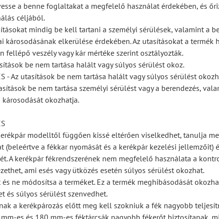
vesse a benne foglaltakat a megfelelő használat érdekében, és őr
álás céljából.
ításokat mindig be kell tartani a személyi sérülések, valamint a b
kai károsodásának elkerülése érdekében. Az utasításokat a termék 
n fellépő veszély vagy kár mértéke szerint osztályozták.
sítások be nem tartása halált vagy súlyos sérülést okoz.
 Az utasítások be nem tartása halált vagy súlyos sérülést okozh
asítások be nem tartása személyi sérülést vagy a berendezés, vala
 károsodását okozhatja.
ÉS
erékpár modelltől függően kissé eltérően viselkedhet, tanulja me
t (beleértve a fékkar nyomását és a kerékpár kezelési jellemzőit) é
ét. A kerékpár fékrendszerének nem megfelelő használata a kontro
zethet, ami esés vagy ütközés esetén súlyos sérülést okozhat.
ét és ne módosítsa a terméket. Ez a termék meghibásodását okozhat
et és súlyos sérülést szenvedhet.
nak a kerékpározás előtt meg kell szokniuk a fék nagyobb teljesít
mm-es és 180 mm-es féktárcsák nagyobb fékerőt biztosítanak, m