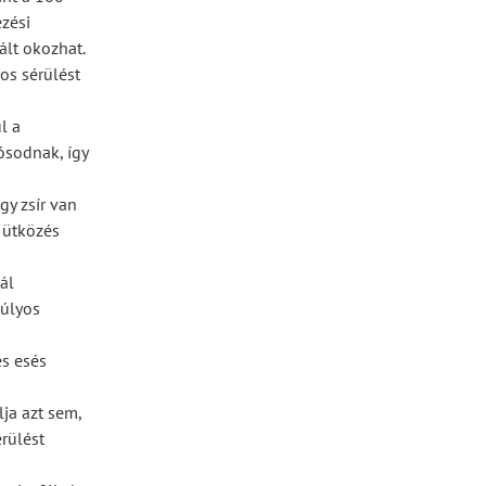
zési
ált okozhat.
yos sérülést
l a
ósodnak, így
gy zsír van
 ütközés
ál
súlyos
és esés
ja azt sem,
érülést