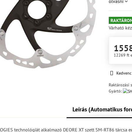
olvasni
RAKTÁRON
Várható kéz
1558
12269 ft
Kedvenc
Raktározási 
Gyártó:
Leírás (Automatikus for
GIES technológiát alkalmazó DEORE XT szett SM-RT86 tárcsa egy