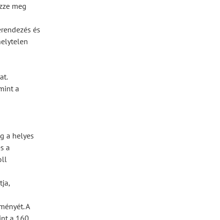
izze meg
erendezés és
helytelen
at.
mint a
g a helyes
s a
ll
ja,
ményét. A
int a 160