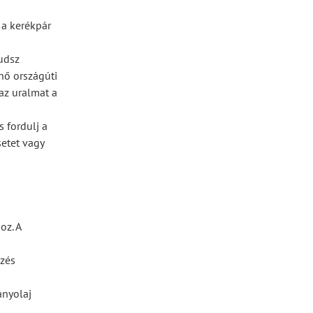
 a kerékpár
udsz
énő országúti
az uralmat a
s fordulj a
setet vagy
oz. A
ezés
ányolaj