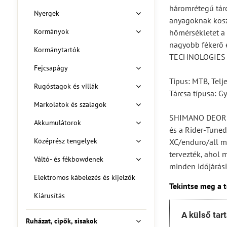
háromrétegű tárc
Nyergek
anyagoknak kösz
Kormányok
hőmérsékletet a 
nagyobb fékerő é
Kormánytartók
TECHNOLOGIES
Fejcsapágy
Típus: MTB, Telj
Rugóstagok és villák
Tárcsa típusa: G
Markolatok és szalagok
SHIMANO DEORE X
Akkumulátorok
és a Rider-Tuned
Középrész tengelyek
XC/enduro/all m
tervezték, ahol 
Váltó- és fékbowdenek
minden időjárási
Elektromos kábelezés és kijelzők
Tekintse meg a 
Kiárusítás
A külső tar
Ruházat, cipők, sisakok