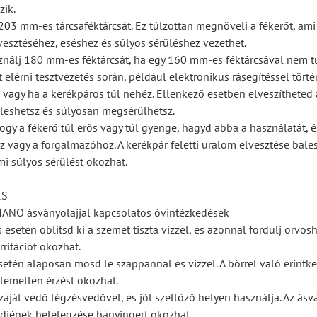
ik.
203 mm-es tárcsaféktárcsát. Ez túlzottan megnöveli a fékerőt, ami
lvesztéséhez, eséshez és súlyos sérüléshez vezethet.
ználj 180 mm-es féktárcsát, ha egy 160 mm-es féktárcsával nem t
 elérni tesztvezetés során, például elektronikus rásegítéssel tört
 vagy ha a kerékpáros túl nehéz. Ellenkező esetben elveszítheted 
 eleshetsz és súlyosan megsérülhetsz.
ogy a fékerő túl erős vagy túl gyenge, hagyd abba a használatát, é
z vagy a forgalmazóhoz. A kerékpár feletti uralom elvesztése bale
mi súlyos sérülést okozhat.
ÉS
IMANO ásványolajjal kapcsolatos óvintézkedések
esetén öblítsd ki a szemet tiszta vízzel, és azonnal fordulj orvosh
ritációt okozhat.
esetén alaposan mosd le szappannal és vízzel. A bőrrel való érintk
llemetlen érzést okozhat.
száját védő légzésvédővel, és jól szellőző helyen használja. Az ásv
djének belélegzése hányingert okozhat.