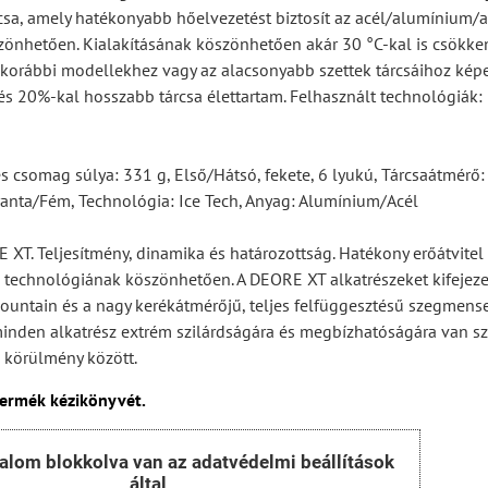
sa, amely hatékonyabb hőelvezetést biztosít az acél/alumínium/a
önhetően. Kialakításának köszönhetően akár 30 °C-kal is csökken
korábbi modellekhez vagy az alacsonyabb szettek tárcsáihoz képe
s 20%-kal hosszabb tárcsa élettartam. Felhasznált technológiák:
es csomag súlya: 331 g, Első/Hátsó, fekete, 6 lyukú, Tárcsaátmérő
yanta/Fém, Technológia: Ice Tech, Anyag: Alumínium/Acél
T. Teljesítmény, dinamika és határozottság. Hatékony erőátvite
 technológiának köszönhetően. A DEORE XT alkatrészeket kifejeze
ountain és a nagy kerékátmérőjű, teljes felfüggesztésű szegmens
minden alkatrész extrém szilárdságára és megbízhatóságára van s
 körülmény között.
termék kézikönyvét.
talom blokkolva van az adatvédelmi beállítások
által