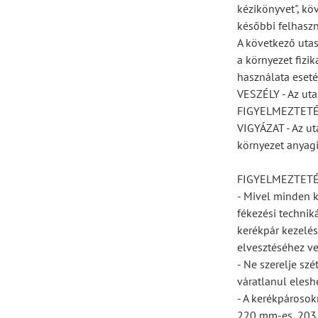
kézikönyvet", kö
későbbi felhaszn
A következő utas
a környezet fizi
használata eseté
VESZÉLY - Az uta
FIGYELMEZTETÉS -
VIGYÁZAT - Az ut
környezet anyagi
FIGYELMEZTET
- Mivel minden k
fékezési techniká
kerékpár kezelés
elvesztéséhez ve
- Ne szerelje sz
váratlanul elesh
- A kerékpárosok
220 mm-es, 203 