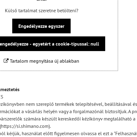
Külső tartalmat szeretne betölteni?
Engedélyezze egyszer
engedélyezze - egyetért a cookie-típussal: null
Tartalom megnyitása új ablakban
lmeztetés
ÉS
ézikönyvben nem szereplő termékek telepítésével, beállításával és
rmációkat a vásárlás helyén vagy a forgalmazónál biztosítjuk. A pr
párszerelők számára készült kereskedői kézikönyv megtalálható a
https://si.shimano.com).
ól kérjük, használat előtt figyelmesen olvassa el ezt a "Felhaszná