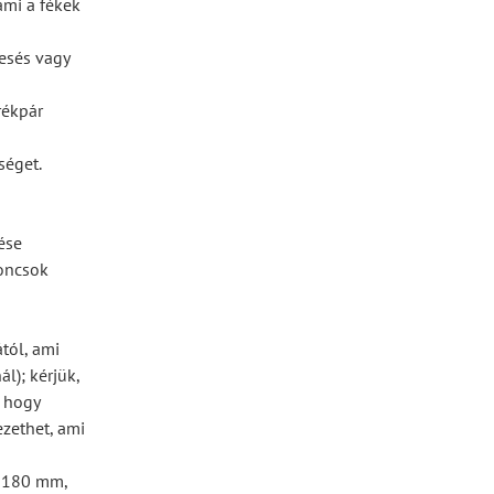
ami a fékek
 esés vagy
rékpár
séget.
ése
roncsok
ától, ami
l); kérjük,
, hogy
ezethet, ami
, 180 mm,