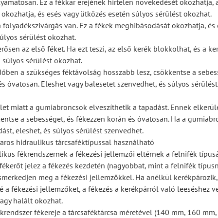
lyamatosan. Ez a fékkar erejének hirtelen növekedését okozhatja, 
kozhatja, és esés vagy ütközés esetén súlyos sérülést okozhat.
a folyadékszivárgás van. Ez a fékek meghibásodását okozhatja, és
úlyos sérülést okozhat.
rősen az első féket. Ha ezt teszi, az első kerék blokkolhat, és a ke
 súlyos sérülést okozhat.
dőben a szükséges féktávolság hosszabb lesz, csökkentse a sebes
s óvatosan. Eleshet vagy balesetet szenvedhet, és súlyos sérülést
ület miatt a gumiabroncsok elveszíthetik a tapadást. Ennek elkerül
entse a sebességet, és fékezzen korán és óvatosan. Ha a gumiab
dást, eleshet, és súlyos sérülést szenvedhet.
karos hidraulikus tárcsaféktípussal használható
ikus fékrendszernek a fékezési jellemzői eltérnek a felnifék típus
ékerőt jelez a fékezés kezdetén (nagyobbat, mint a felnifék típusná
ismerkedjen meg a fékezési jellemzőkkel. Ha anélkül kerékpározik
 a fékezési jellemzőket, a fékezés a kerékpárról való leeséshez v
vagy halált okozhat.
fékrendszer fékereje a tárcsaféktárcsa méretével (140 mm, 160 mm