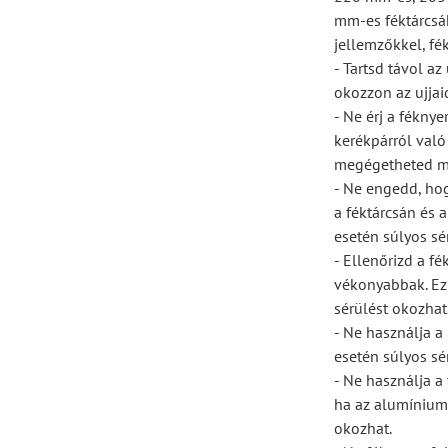
mm-es féktárcsá
jellemzőkkel, fé
- Tartsd távol az
okozzon az ujjai
- Ne érj a fékny
kerékpárról való
megégetheted ma
- Ne engedd, hogy
a féktárcsán és 
esetén súlyos sé
- Ellenőrizd a f
vékonyabbak. Ez
sérülést okozhat
- Ne használja a 
esetén súlyos sé
- Ne használja a
ha az alumínium f
okozhat.