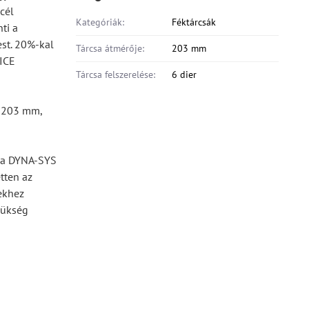
cél
Kategóriák:
Féktárcsák
ti a
st. 20%-kal
Tárcsa átmérője:
203 mm
 ICE
Tárcsa felszerelése:
6 dier
: 203 mm,
l a DYNA-SYS
tten az
ekhez
zükség