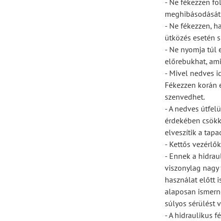
- Ne fékezzen fo
meghibásodását o
- Ne fékezzen, h
ütközés esetén s
- Ne nyomja túl e
előrebukhat, ami
- Mivel nedves i
Fékezzen korán é
szenvedhet.
- A nedves útfel
érdekében csökk
elveszítik a tapa
- Kettős vezérlő
- Ennek a hidraul
viszonylag nagy f
használat előtt 
alaposan ismerné
súlyos sérülést 
- A hidraulikus 