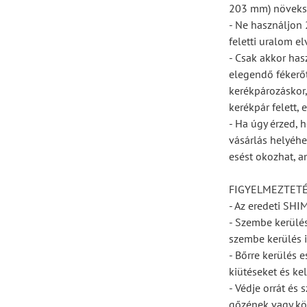
203 mm) növeksz
- Ne használjon 
feletti uralom e
- Csak akkor has
elegendő fékerőt
kerékpározáskor,
kerékpár felett,
- Ha úgy érzed, h
vásárlás helyéhe
esést okozhat, a
FIGYELMEZTET
- Az eredeti SH
- Szembe kerülés 
szembe kerülés ir
- Bőrre kerülés 
kiütéseket és ke
- Védje orrát és 
gőzének vagy kö