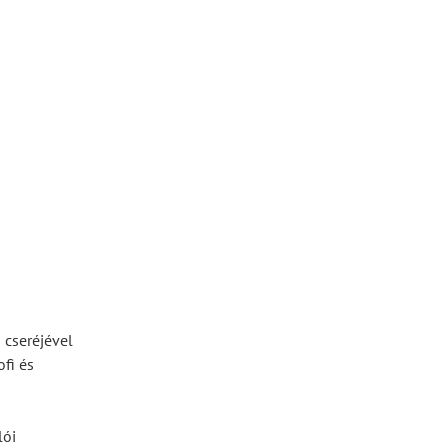
 cseréjével
ofi és
lói