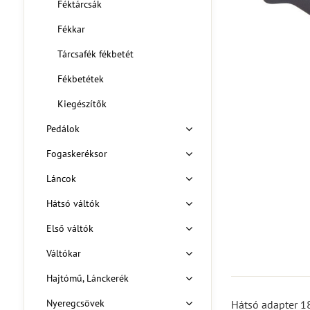
Féktárcsák
Fékkar
Tárcsafék fékbetét
Fékbetétek
Kiegészítők
Pedálok
Fogaskeréksor
Láncok
Hátsó váltók
Első váltók
Váltókar
Hajtómű, Lánckerék
Nyeregcsövek
Hátsó adapter 18