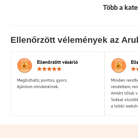
Több a kate
Ellenőrzött vélemények az Aru
Ellenőrzött vásárló
Ell
Értékelés:
5
/
Megbízható, pontos, gyors.
Minden rendbe
5
Ajánlom mindenkinek.
rendeltem, ren
Amiért tőlük 
Sokkal olcsóbb
a többi webs