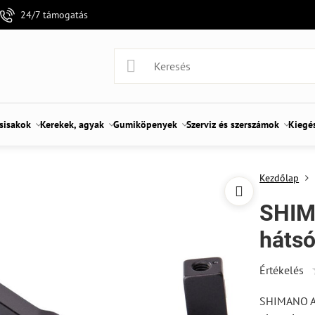
24/7 támogatás
 sisakok
Kerekek, agyak
Gumiköpenyek
Szerviz és szerszámok
Kiegé
Kezdőlap
SHIM
háts
Értékelés
SHIMANO A