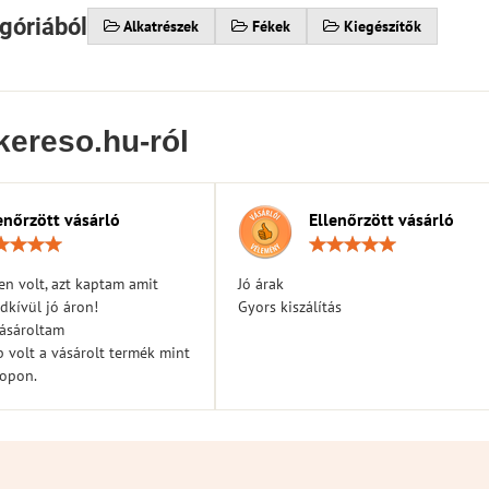
góriából
Alkatrészek
Fékek
Kiegészítők
kereso.hu-ról
enőrzött vásárló
Ellenőrzött vásárló
Értékelés:
Érték
5
5
/
/
n volt, azt kaptam amit
Jó árak
5
5
dkívül jó áron!
Gyors kiszálítás
vásároltam
 volt a vásárolt termék mint
hopon.