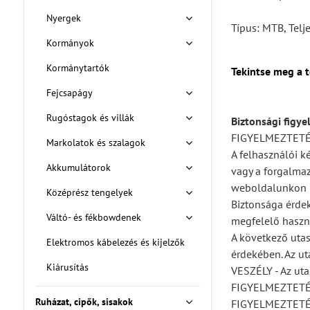
Nyergek
Típus: MTB, Telj
Kormányok
Kormánytartók
Tekintse meg a 
Fejcsapágy
Rugóstagok és villák
Biztonsági figye
FIGYELMEZTET
Markolatok és szalagok
A felhasználói k
Akkumulátorok
vagy a forgalmaz
weboldalunkon (
Középrész tengelyek
Biztonsága érdek
Váltó- és fékbowdenek
megfelelő haszná
A következő utas
Elektromos kábelezés és kijelzők
érdekében. Az ut
Kiárusítás
VESZÉLY - Az uta
FIGYELMEZTETÉS -
Ruházat, cipők, sisakok
FIGYELMEZTETÉS -