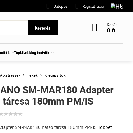
Belépés
Regisztráció
Kosár
Keresés
0 ft
szítők
Táplálékkiegészítők
Alkatrészek
Fékek
Kiegészítők
ANO SM-MAR180 Adapter
ó tárcsa 180mm PM/IS
dapter SM-MAR180 hátsó tárcsa 180mm PM/IS
Többet