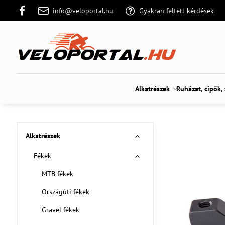
info@veloportal.hu
Gyakran feltett kérdések
Alkatrészek
Ruházat, cipők,
Alkatrészek
Fékek
MTB fékek
Országúti fékek
Gravel fékek