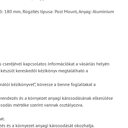
rő: 180 mm, Rögzítés típusa: Post Mount, Anyag: Alumínium
s cseréjével kapcsolatos információkat a vásárlás helyén
a készült kereskedői kézikönyv megtalálható a
nálói kézikönyvet”, kövesse a benne foglaltakat a
berendezés és a környezet anyagi károsodásának elkerülése
osodás mértéke szerint vannak osztályozva.
at.
és és a környezet anyagi károsodását okozhatja.