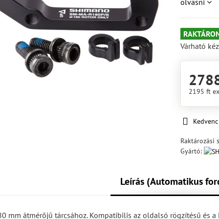
olvasni
RAKTÁRON
Várható kéz
2788
2195 ft
ex
Kedvenc
Raktározási 
Gyártó:
Leírás (Automatikus for
0 mm átmérőjű tárcsához. Kompatibilis az oldalsó rögzítésű és a