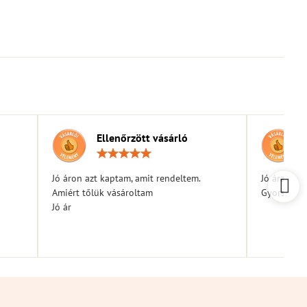
Ellenőrzött vásárló
elés:
Értékelés:
5
/
Jó áron azt kaptam, amit rendeltem.
Jó árak
5
Amiért tőlük vásároltam
Gyors kiszá
Jó ár