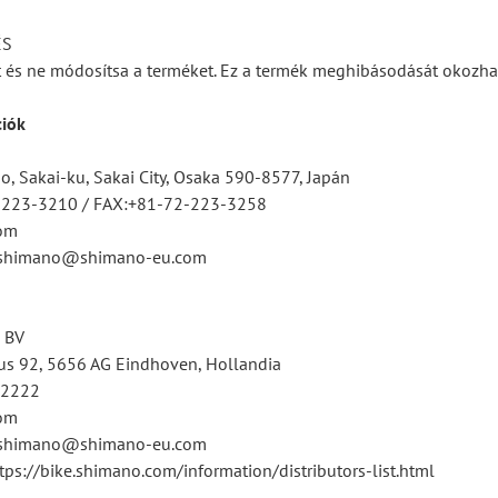
ÉS
ét és ne módosítsa a terméket. Ez a termék meghibásodását okozhat
ciók
, Sakai-ku, Sakai City, Osaka 590-8577, Japán
2-223-3210 / FAX:+81-72-223-3258
om
tsshimano@shimano-eu.com
 BV
s 92, 5656 AG Eindhoven, Hollandia
12222
om
tsshimano@shimano-eu.com
tps://bike.shimano.com/information/distributors-list.html