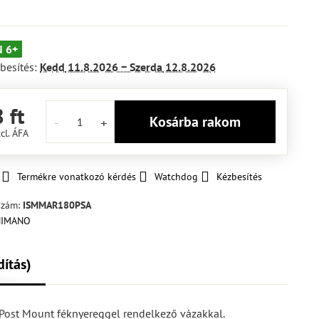
 6+
besítés:
Kedd
11.8.2026 −
Szerda
12.8.2026
 ft
Kosárba rakom
cl. ÁFA
Termékre vonatkozó kérdés
Watchdog
Kézbesítés
szám:
ISMMAR180PSA
dítás)
 Post Mount féknyereggel rendelkező vázakkal.