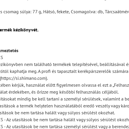
es csomag súlya: 77 g, Hátsó, fekete, Csomagolva: db, Tárcsaátmé
termék kézikönyvét.
lmeztetés
ÉS
ézikönyvben nem található termékek telepítésével, beállításával é
ótól kaphatja meg. A profi és tapasztalt kerékpárszerelők számár
https://si.shimano.com).
ében kérjük, használat előtt figyelmesen olvassa el ezt a „Felhasz
lat érdekében, és őrizze meg későbbi felhasználás céljából.
ításokat mindig be kell tartani a személyi sérülések, valamint a 
asítások a termék helytelen használatából eredő veszély vagy kár
sítások be nem tartása halált vagy súlyos sérülést okozhat.
 Az utasítások be nem tartása halált vagy súlyos sérülést okozh
 Az utasítások be nem tartása személyi sérülést vagy a berendez