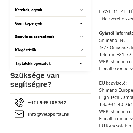
Kerekek, agyak
FIGYELMEZTET
- Ne szerelje sz
Gumiköpenyek
Gyártói informá
Szerviz és szerszámok
Shimano INC
3-77 Oimatsu-cho
Kiegészítők
Telefon: +81-7
WEB: shimano.c
Táplálékkiegészítők
E-mail: contac
Szüksége van
EU képviselő:
segítségre?
Shimano Europe
High Tech Campu
+421 949 109 342
Tel.: +31-40-26
WEB: shimano.c
info​​@veloportal​.hu
E-mail: contac
EU Kapcsolat: ht