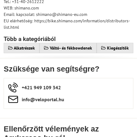
Tel.: +31-40-2612222
WEB: shimano.com
Email: kapcsolat: shimano@shimano-eu.com
EU elérhetőség: https://bike.shimano.com/information/distributors-
list.html
Több a kategóriából
Alkatrészek
Váltó- és fékbowdenek
Kiegészítők
Szüksége van segítségre?
+421 949 109 342
info​​@veloportal​.hu
Ellenőrzött vélemények az