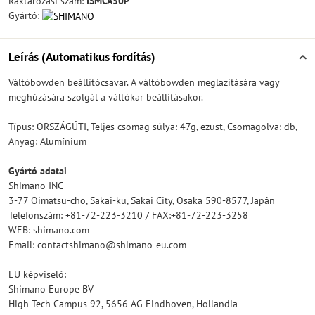
Raktározási szám:
ISMCA50P
Gyártó:
Leírás (Automatikus fordítás)
Váltóbowden beállítócsavar. A váltóbowden meglazítására vagy
meghúzására szolgál a váltókar beállításakor.
Típus: ORSZÁGÚTI, Teljes csomag súlya: 47g, ezüst, Csomagolva: db,
Anyag: Alumínium
Gyártó adatai
Shimano INC
3-77 Oimatsu-cho, Sakai-ku, Sakai City, Osaka 590-8577, Japán
Telefonszám: +81-72-223-3210 / FAX:+81-72-223-3258
WEB: shimano.com
Email: contactshimano@shimano-eu.com
EU képviselő:
Shimano Europe BV
High Tech Campus 92, 5656 AG Eindhoven, Hollandia