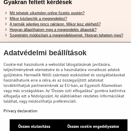
Gyakran feltett kérdések
Mit tehetek sikertelen online fizetés esetén?
Mikor kézbesítik a megrendelést?
A termék jelenleg nincs raktáron. Mikor lesz elérhető?
Hogyan állapíthatom meg a megrendelés állapotát?
Szeretném módosítani a megrendelésemet. Hogyan tehetem meg?
Hasznos Linkek
Adatvédelmi beállítások
Shimano cipőméret táblázat
Cookie-kat használunk a weboldal látogatásának javítására,
Hogyan válasszuk ki a megfelelő felfüggesztési villát ?
teljesítményének elemzésére és a használatára vonatkozó adatok
Hogyan válasszuk ki a megfelelő méretű sisakot?
gyűjtésére. Harmadik féltől származó eszközöket és szolgáltatásokat
Shimano E-Bike Akkumulátor Útmutató
használhatunk erre a célra, és az összegyűjtött adatokat
Schwalbe Tubeless Gumik Felfedezése
továbbíthatjuk partnereinknek az EU-ban, az Egyesült Államokban
vagy más országokban. Az "Összes süti elfogadása" gombra kattintva
elfogadja ezt a feldolgozást. Az alábbiakban részletes információkat
találhat, vagy módosíthatja preferenciáit.
Privacy declaration
Összes elutasítása
Összes cookie engedélyezése
©
2026
VELOPORTAL STORES L.T.D.
Adatvédelem
Privacy declaration