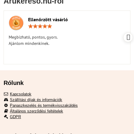
Arukereso.hu-ról
Ellenőrzött vásárló
Értékelés:
5
/
Megbízható, pontos, gyors.
5
Ajánlom mindenkinek.
Rólunk
Kapcsolatok
Szállítási díjak és információk
Panaszkezelés és termékvisszaküldés
Általános szerződési feltételek
GDPR