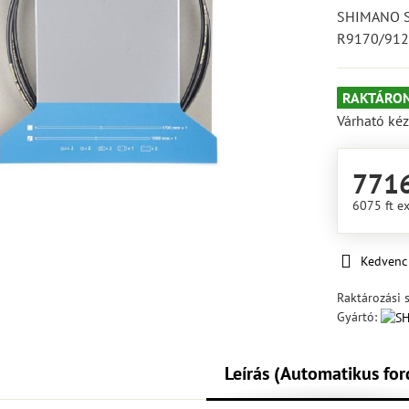
SHIMANO SM
R9170/91
RAKTÁRON
Várható kéz
7716
6075 ft
ex
Kedvenc
Raktározási 
Gyártó:
Leírás (Automatikus for