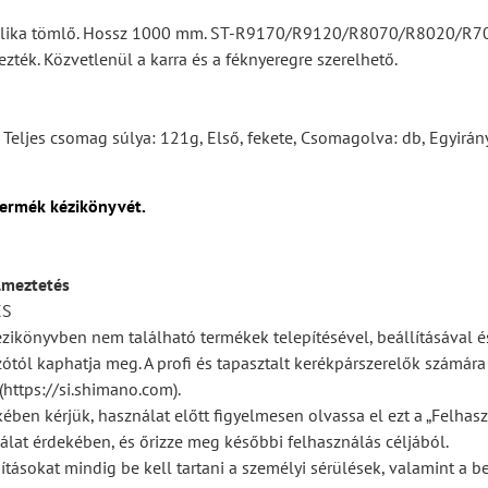
lika tömlő. Hossz 1000 mm. ST-R9170/R9120/R8070/R8020/R7
zték. Közvetlenül a karra és a féknyeregre szerelhető.
, Teljes csomag súlya: 121g, Első, fekete, Csomagolva: db, Egyi
termék kézikönyvét.
lmeztetés
ÉS
ézikönyvben nem található termékek telepítésével, beállításával é
ótól kaphatja meg. A profi és tapasztalt kerékpárszerelők számár
https://si.shimano.com).
ében kérjük, használat előtt figyelmesen olvassa el ezt a „Felhasz
lat érdekében, és őrizze meg későbbi felhasználás céljából.
ításokat mindig be kell tartani a személyi sérülések, valamint a 