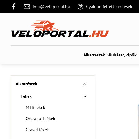
info@veloportal.hu
Gyakran feltett kérdések
Alkatrészek
Ruházat, cipők,
Alkatrészek
Fékek
MTB fékek
Országúti fékek
Gravel fékek