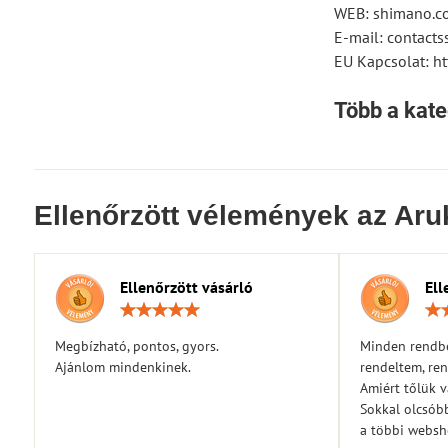
WEB: shimano.c
E-mail: contac
EU Kapcsolat: ht
Több a kate
Ellenőrzött vélemények az Aru
Ellenőrzött vásárló
Ell
Értékelés:
5
/
Megbízható, pontos, gyors.
Minden rendbe
5
Ajánlom mindenkinek.
rendeltem, ren
Amiért tőlük 
Sokkal olcsóbb
a többi webs