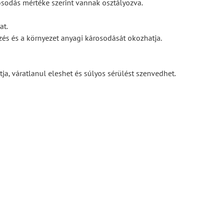
osodás mértéke szerint vannak osztályozva.
at.
és és a környezet anyagi károsodását okozhatja.
ja, váratlanul eleshet és súlyos sérülést szenvedhet.