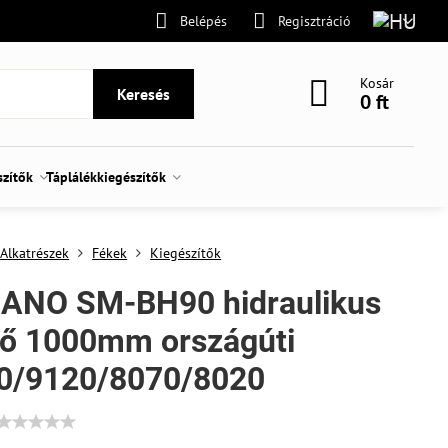
Belépés
Regisztráció
Kosár
Keresés
0 ft
szítők
Táplálékkiegészítők
Alkatrészek
Fékek
Kiegészítők
ANO SM-BH90 hidraulikus
ső 1000mm országúti
0/9120/8070/8020