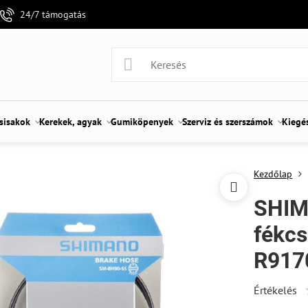
24/7 támogatás
 sisakok
Kerekek, agyak
Gumiköpenyek
Szerviz és szerszámok
Kiegé
Kezdőlap
SHIM
fékc
R917
Értékelés