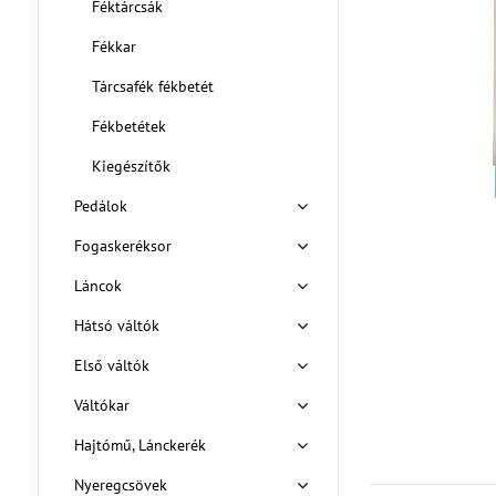
Féktárcsák
Fékkar
Tárcsafék fékbetét
Fékbetétek
Kiegészítők
Pedálok
Fogaskeréksor
Láncok
Hátsó váltók
Első váltók
Váltókar
Hajtómű, Lánckerék
Nyeregcsövek