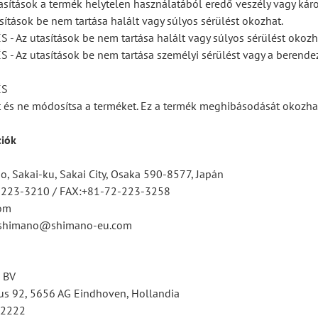
asítások a termék helytelen használatából eredő veszély vagy kár
sítások be nem tartása halált vagy súlyos sérülést okozhat.
 Az utasítások be nem tartása halált vagy súlyos sérülést okozh
 Az utasítások be nem tartása személyi sérülést vagy a berendez
ÉS
ét és ne módosítsa a terméket. Ez a termék meghibásodását okozhat
ciók
, Sakai-ku, Sakai City, Osaka 590-8577, Japán
2-223-3210 / FAX:+81-72-223-3258
om
tsshimano@shimano-eu.com
 BV
s 92, 5656 AG Eindhoven, Hollandia
12222