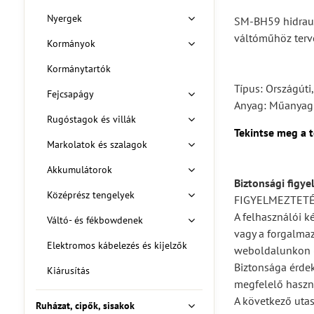
Nyergek
SM-BH59 hidrau
váltóműhöz terve
Kormányok
Kormánytartók
Típus: Országúti
Fejcsapágy
Anyag: Műanyag
Rugóstagok és villák
Tekintse meg a 
Markolatok és szalagok
Akkumulátorok
Biztonsági figye
Középrész tengelyek
FIGYELMEZTET
A felhasználói k
Váltó- és fékbowdenek
vagy a forgalmaz
Elektromos kábelezés és kijelzők
weboldalunkon (
Biztonsága érdek
Kiárusítás
megfelelő haszná
A következő utas
Ruházat, cipők, sisakok