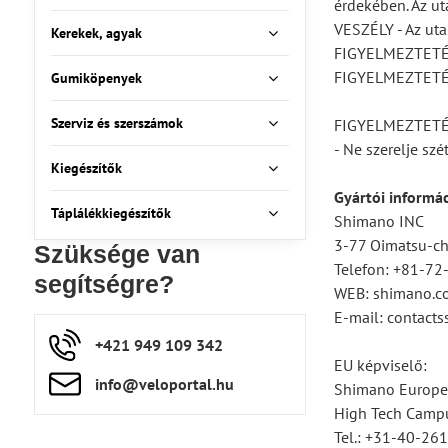
érdekében. Az ut
VESZÉLY - Az uta
Kerekek, agyak
FIGYELMEZTETÉS -
FIGYELMEZTETÉS -
Gumiköpenyek
Szerviz és szerszámok
FIGYELMEZTET
- Ne szerelje sz
Kiegészítők
Gyártói informá
Táplálékkiegészítők
Shimano INC
3-77 Oimatsu-cho
Szüksége van
Telefon: +81-7
segítségre?
WEB: shimano.c
E-mail: contac
+421 949 109 342
EU képviselő:
info​​@veloportal​.hu
Shimano Europe
High Tech Campu
Tel.: +31-40-26