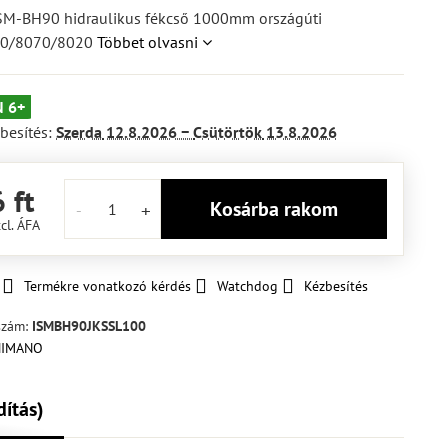
-BH90 hidraulikus fékcső 1000mm országúti
20/8070/8020
Többet olvasni
 6+
besítés:
Szerda
12.8.2026 −
Csütörtök
13.8.2026
 ft
Kosárba rakom
cl. ÁFA
Termékre vonatkozó kérdés
Watchdog
Kézbesítés
szám:
ISMBH90JKSSL100
dítás)