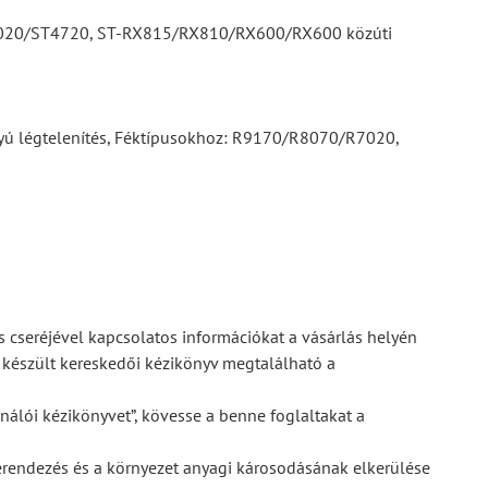
020/ST4720, ST-RX815/RX810/RX600/RX600 közúti
rányú légtelenítés, Féktípusokhoz: R9170/R8070/R7020,
s cseréjével kapcsolatos információkat a vásárlás helyén
a készült kereskedői kézikönyv megtalálható a
nálói kézikönyvet”, kövesse a benne foglaltakat a
berendezés és a környezet anyagi károsodásának elkerülése