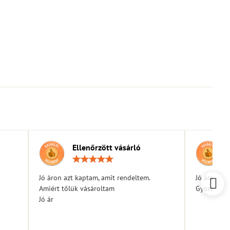
Ellenőrzött vásárló
elés:
Értékelés:
5
/
Jó áron azt kaptam, amit rendeltem.
Jó árak
5
Amiért tőlük vásároltam
Gyors kiszá
Jó ár