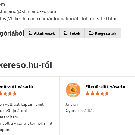
om
tsshimano@shimano-eu.com
tps://bike.shimano.com/information/distributors-list.html
góriából
Alkatrészek
Fékek
Kiegészítők
kereso.hu-ról
enőrzött vásárló
Ellenőrzött vásárló
Értékelés:
Érték
5
5
/
/
n volt, azt kaptam amit
Jó árak
5
5
dkívül jó áron!
Gyors kiszálítás
vásároltam
 volt a vásárolt termék mint
hopon.