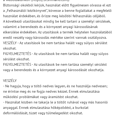
Biztonsági okokból kérjük, használat előtt figyelmesen olvassa el ezt
a „Felhasználói kézikönyvet”, kövesse a benne foglaltakat a megfelelő
használat érdekében, és őrizze meg későbbi felhasználás céljából.
A következő utasításokat mindig be kell tartani a személyi sérülések,
valamint a berendezés és a környezet anyagi károsodásának
elkerülése érdekében. Az utasítások a termék helytelen használatából
eredő veszély vagy károsodás mértéke szerint vannak osztályozva.
VESZÉLY - Az utasítások be nem tartása halált vagy súlyos sérülést
okozhat.
FIGYELMEZTETÉS - Az utasítások be nem tartása halált vagy súlyos
sérülést okozhat.
FIGYELMEZTETÉS - Az utasítások be nem tartása személyi sérülést
vagy a berendezés és a környezet anyagi károsodását okozhatja.
VESZÉLY
- Ne hagyja, hogy a töltő nedves legyen, és ne használja nedvesen;
ne érintse meg és ne fogja nedves kézzel. Ennek elmulasztása
működési problémákat vagy áramütést okozhat.
- Használat közben ne takarja le a töltőt ruhával vagy más hasonló
anyaggal. Ennek elmulasztása hőképződést, a burkolat
deformálódását, tüzet vagy túlmelegedést okozhat.