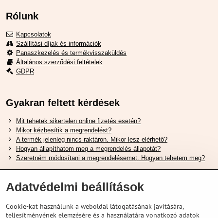
Rólunk
Kapcsolatok
Szállítási díjak és információk
Panaszkezelés és termékvisszaküldés
Általános szerződési feltételek
GDPR
Gyakran feltett kérdések
Mit tehetek sikertelen online fizetés esetén?
Mikor kézbesítik a megrendelést?
A termék jelenleg nincs raktáron. Mikor lesz elérhető?
Hogyan állapíthatom meg a megrendelés állapotát?
Szeretném módosítani a megrendelésemet. Hogyan tehetem meg?
Hasznos Linkek
Adatvédelmi beállítások
Shimano cipőméret táblázat
Cookie-kat használunk a weboldal látogatásának javítására,
Hogyan válasszuk ki a megfelelő felfüggesztési villát ?
teljesítményének elemzésére és a használatára vonatkozó adatok