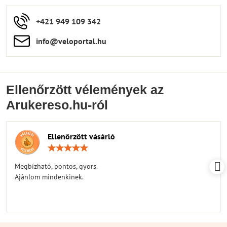
+421 949 109 342
info​​@veloportal​.hu
Ellenőrzött vélemények az
Arukereso.hu-ról
Ellenőrzött vásárló
Értékelés:
5
/
Megbízható, pontos, gyors.
5
Ajánlom mindenkinek.