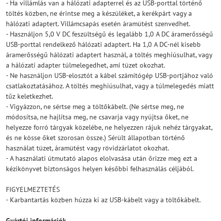
- Ha villámlás van a hálózati adapterrel és az USB-porttal történő
töltés közben, ne érintse meg a készüléket, a kerékpárt vagy a
hálózati adaptert. Villámcsapás esetén áramütést szenvedhet.
- Használjon 5,0 V DC feszültségű és legalább 1,0 A DC áramerősségű
USB-porttal rendelkező hálózati adaptert. Ha 1,0 A DC-nél kisebb
áramerősségű hálózati adaptert használ, a töltés meghiúsulhat, vagy
a hálózati adapter túlmelegedhet, ami tüzet okozhat.
- Ne használjon USB-elosztót a kábel számítógép USB-portjához való
csatlakoztatásához. A töltés meghiúsulhat, vagy a túlmelegedés miatt
tűz keletkezhet.
- Vigyázzon, ne sértse meg a töltőkábelt. (Ne sértse meg, ne
módosítsa, ne hajlítsa meg, ne csavarja vagy nyújtsa őket, ne
helyezze forró tárgyak közelébe, ne helyezzen rájuk nehéz tárgyakat,
és ne kösse őket szorosan össze.) Sérült állapotban történő
használat tüzet, áramütést vagy rövidzárlatot okozhat.
- A használati útmutató alapos elolvasása után őrizze meg ezt a
kézikönyvet biztonságos helyen későbbi felhasználás céljából.
FIGYELMEZTETÉS
- Karbantartás közben húzza ki az USB-kábelt vagy a töltőkábelt.
Gyártói információk