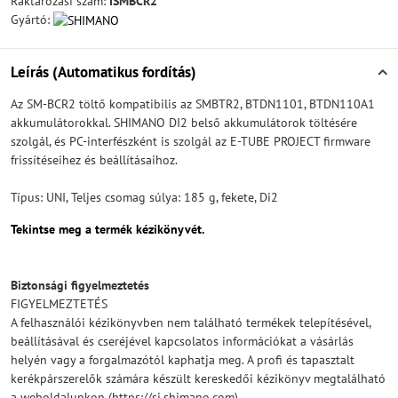
Raktározási szám:
ISMBCR2
Gyártó:
Leírás (Automatikus fordítás)
Az SM-BCR2 töltő kompatibilis az SMBTR2, BTDN1101, BTDN110A1
akkumulátorokkal. SHIMANO DI2 belső akkumulátorok töltésére
szolgál, és PC-interfészként is szolgál az E-TUBE PROJECT firmware
frissítéseihez és beállításaihoz.
Típus: UNI, Teljes csomag súlya: 185 g, fekete, Di2
Tekintse meg a termék kézikönyvét.
Biztonsági figyelmeztetés
FIGYELMEZTETÉS
A felhasználói kézikönyvben nem található termékek telepítésével,
beállításával és cseréjével kapcsolatos információkat a vásárlás
helyén vagy a forgalmazótól kaphatja meg. A profi és tapasztalt
kerékpárszerelők számára készült kereskedői kézikönyv megtalálható
a weboldalunkon (https://si.shimano.com).