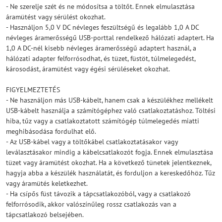
- Ne szerelje szét és ne módosítsa a töltőt. Ennek elmulasztása
áramütést vagy sérülést okozhat.
- Használjon 5,0 V DC névleges feszültségű és legalább 1,0 A DC
névleges áramerősségű USB-porttal rendelkező hálózati adaptert. Ha
1,0 A DC-nél kisebb névleges áramerősségű adaptert használ, a
hálózati adapter felforrósodhat, és tüzet, füstöt, túlmelegedést,
károsodást, áramütést vagy égési sérüléseket okozhat.
FIGYELMEZTETÉS
- Ne használjon más USB-kábelt, hanem csak a készülékhez mellékelt
USB-kábelt használja a számítógéphez való csatlakoztatáshoz. Töltési
hiba, tűz vagy a csatlakoztatott számítógép túlmelegedés miatti
meghibásodása fordulhat elő.
- Az USB-kábel vagy a töltőkábel csatlakoztatásakor vagy
leválasztásakor mindig a kábelcsatlakozót fogja. Ennek elmulasztása
tüzet vagy áramütést okozhat. Ha a következő tünetek jelentkeznek,
hagyja abba a készülék használatát, és forduljon a kereskedőhöz. Tűz
vagy áramütés keletkezhet.
- Ha csípős füst távozik a tápcsatlakozóból, vagy a csatlakozó
felforrósodik, akkor valószínűleg rossz csatlakozás van a
tápcsatlakozó belsejében.