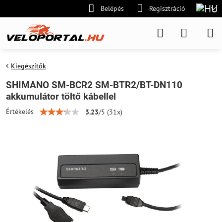
Belépés
Regisztráció
Kiegészítők
SHIMANO SM-BCR2 SM-BTR2/BT-DN110
akkumulátor töltő kábellel
Értékelés
3.23
/
5
(
31
x)