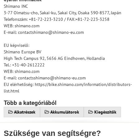
Shimano INC
3-77 Oimatsu-cho, Sakai-ku, Sakai City, Osaka 590-8577, Japán
Telefonszám: +81-72-223-3210 / FAX:+81-72-223-3258
WEB: shimano.com
E-mail: contactshimano@shimano-eu.com
EU képviselő:
Shimano Europe BV
High Tech Campus 92, 5656 AG Eindhoven, Hollandia
Tel.: +31-40-2612222
WEB: shimano.com
E-mail: contactsshimano@shimano-eu.com
EU elérhetőség: https://bike.shimano.com/information/distributors-
list.html
Több a kategóriából
Alkatrészek
Akkumulátorok
Kiegészítők
Szüksége van segítségre?