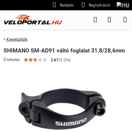
Belépés
Regisztráció
Kiegészítők
SHIMANO SM-AD91 váltó foglalat 31,8/28,6mm
Értékelés
2.67
/
5
(
3
x)