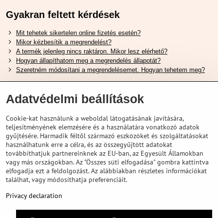
Gyakran feltett kérdések
Mit tehetek sikertelen online fizetés esetén?
Mikor kézbesítik a megrendelést?
A termék jelenleg nincs raktáron. Mikor lesz elérhető?
Hogyan állapíthatom meg a megrendelés állapotát?
Szeretném módosítani a megrendelésemet. Hogyan tehetem meg?
Hasznos Linkek
Adatvédelmi beállítások
Shimano cipőméret táblázat
Cookie-kat használunk a weboldal látogatásának javítására,
Hogyan válasszuk ki a megfelelő felfüggesztési villát ?
teljesítményének elemzésére és a használatára vonatkozó adatok
Hogyan válasszuk ki a megfelelő méretű sisakot?
gyűjtésére. Harmadik féltől származó eszközöket és szolgáltatásokat
Shimano E-Bike Akkumulátor Útmutató
használhatunk erre a célra, és az összegyűjtött adatokat
Schwalbe Tubeless Gumik Felfedezése
továbbíthatjuk partnereinknek az EU-ban, az Egyesült Államokban
vagy más országokban. Az "Összes süti elfogadása" gombra kattintva
elfogadja ezt a feldolgozást. Az alábbiakban részletes információkat
találhat, vagy módosíthatja preferenciáit.
Privacy declaration