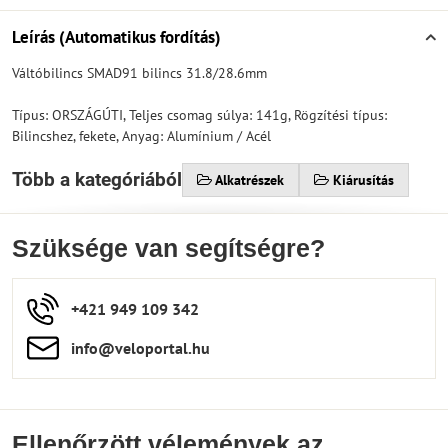
Leírás (Automatikus fordítás)
Váltóbilincs SMAD91 bilincs 31.8/28.6mm
Típus: ORSZÁGÚTI, Teljes csomag súlya: 141g, Rögzítési típus:
Bilincshez, fekete, Anyag: Alumínium / Acél
Több a kategóriából
Alkatrészek
Kiárusítás
Szüksége van segítségre?
+421 949 109 342
info​​@veloportal​.hu
Ellenőrzött vélemények az