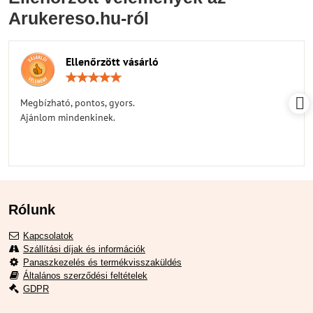
Arukereso.hu-ról
Ellenőrzött vásárló
Értékelés:
5
/
Megbízható, pontos, gyors.
5
Ajánlom mindenkinek.
Rólunk
Kapcsolatok
Szállítási díjak és információk
Panaszkezelés és termékvisszaküldés
Általános szerződési feltételek
GDPR