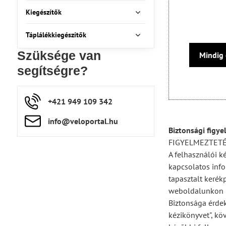
Kiegészítők
Táplálékkiegészítők
Szüksége van
Mindig 
segítségre?
+421 949 109 342
info​​@veloportal​.hu
Biztonsági figye
FIGYELMEZTET
A felhasználói k
kapcsolatos info
tapasztalt kerék
weboldalunkon (
Biztonsága érdek
kézikönyvet", kö