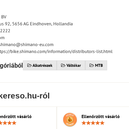
 BV
s 92, 5656 AG Eindhoven, Hollandia
12222
om
tsshimano@shimano-eu.com
tps://bike.shimano.com/information/distributors-list.html
góriából
Alkatrészek
Váltókar
MTB
kereso.hu-ról
enőrzött vásárló
Ellenőrzött vásárló
Értékelés:
Érték
5
5