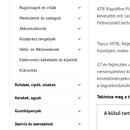
Rugóstagok és villák
XTR Rapidfire Pl
kevesebb erő sz
Markolatok és szalagok
Felhasznált tech
Akkumulátorok
Középrész tengelyek
Típus: MTB, Telje
Váltó- és fékbowdenek
hüvelyen, index 
Elektromos kábelezés és kijelzők
27 év fejlesztés
Kiárusítás
versenyzéshez ki
követelményekne
Ruházat, cipők, sisakok
a legsokoldalúbb
Tekintse meg a 
Kerekek, agyak
Gumiköpenyek
A külső tar
Szerviz és szerszámok