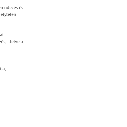
erendezés és
helytelen
at.
s, illetve a
ja,