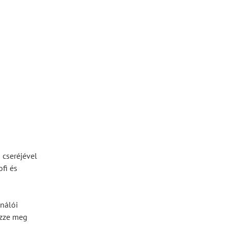
 cseréjével
ofi és
ználói
izze meg