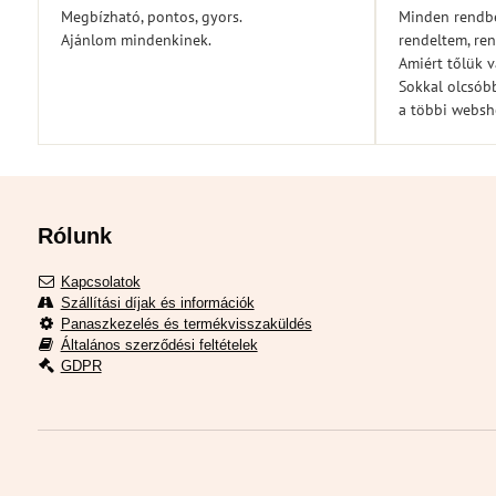
/
Megbízható, pontos, gyors.
Minden rendbe
5
Ajánlom mindenkinek.
rendeltem, ren
Amiért tőlük 
Sokkal olcsóbb
a többi webs
Rólunk
Kapcsolatok
Szállítási díjak és információk
Panaszkezelés és termékvisszaküldés
Általános szerződési feltételek
GDPR