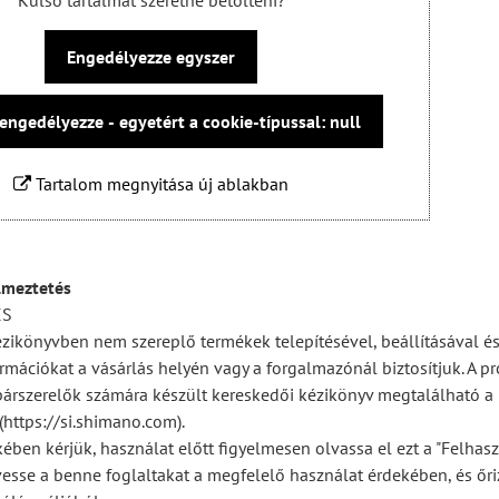
Külső tartalmat szeretne betölteni?
Engedélyezze egyszer
engedélyezze - egyetért a cookie-típussal: null
Tartalom megnyitása új ablakban
lmeztetés
ÉS
ézikönyvben nem szereplő termékek telepítésével, beállításával és
rmációkat a vásárlás helyén vagy a forgalmazónál biztosítjuk. A pr
párszerelők számára készült kereskedői kézikönyv megtalálható a
https://si.shimano.com).
ében kérjük, használat előtt figyelmesen olvassa el ezt a "Felhas
vesse a benne foglaltakat a megfelelő használat érdekében, és őr