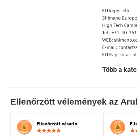
EU képviselő:
Shimano Europe
High Tech Campu
Tel.: +31-40-26
WEB: shimano.c
E-mail: contac
EU Kapcsolat: ht
Több a kate
Ellenőrzött vélemények az Aru
Ellenőrzött vásárló
Ell
Értékelés:
5