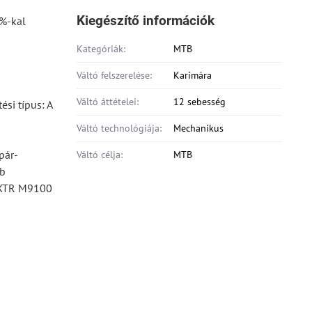
Kiegészítő információk
5%-kal
Kategóriák:
MTB
Váltó felszerelése:
Karimára
Váltó áttételei:
12 sebesség
ési típus: A
Váltó technológiája:
Mechanikus
pár-
Váltó célja:
MTB
bb
j XTR M9100