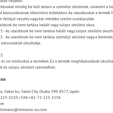
álás céljából.
ításokat mindig be kell tartani a személyi sérülések, valamint a b
kai károsodásának elkerülése érdekében. Az utasításokat a termék 
n fellépő veszély vagy kár mértéke szerint osztályozták.
sítások be nem tartása halált vagy súlyos sérülést okoz.
 Az utasítások be nem tartása halált vagy súlyos sérülést okozh
 Az utasítások be nem tartása személyi sérülést vagy a berendezé
 károsodását okozhatja.
ÉS
ét és ne módosítsa a terméket. Ez a termék meghibásodását okozhat
et és súlyos sérülést szenvedhet.
ciók
, Sakai-ku, Sakai City, Osaka 590-8577, Japán
2-223-3210 / FAX:+81-72-223-3258
om
tsshimano@shimano-eu.com