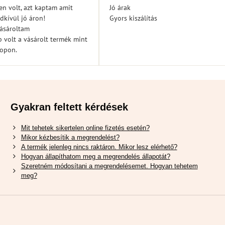
/
/
n volt, azt kaptam amit
Jó árak
5
5
dkívül jó áron!
Gyors kiszálítás
vásároltam
 volt a vásárolt termék mint
hopon.
Gyakran feltett kérdések
Mit tehetek sikertelen online fizetés esetén?
Mikor kézbesítik a megrendelést?
A termék jelenleg nincs raktáron. Mikor lesz elérhető?
Hogyan állapíthatom meg a megrendelés állapotát?
Szeretném módosítani a megrendelésemet. Hogyan tehetem
meg?