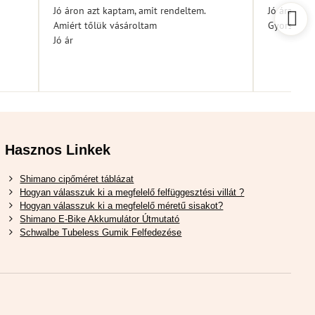
/
Jó áron azt kaptam, amit rendeltem.
Jó árak
5
Amiért tőlük vásároltam
Gyors kiszá
Jó ár
Hasznos Linkek
Shimano cipőméret táblázat
Hogyan válasszuk ki a megfelelő felfüggesztési villát ?
Hogyan válasszuk ki a megfelelő méretű sisakot?
Shimano E-Bike Akkumulátor Útmutató
Schwalbe Tubeless Gumik Felfedezése