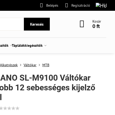
Belépés
Regisztráció
Kosár
Keresés
0 ft
szítők
Táplálékkiegészítők
Alkatrészek
Váltókar
MTB
ANO SL-M9100 Váltókar
obb 12 sebességes kijelző
l