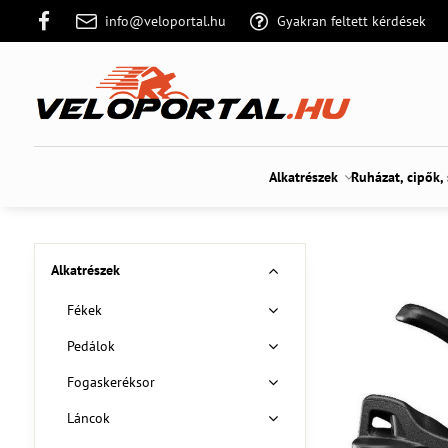
info@veloportal.hu
Gyakran feltett kérdések
Alkatrészek
Ruházat, cipők,
Alkatrészek
Fékek
Pedálok
Fogaskeréksor
Láncok