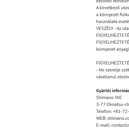
későbbi felhaszn
A következő utas
a környezet fizi
használata eseté
VESZÉLY - Az uta
FIGYELMEZTETÉS -
FIGYELMEZTETÉS -
környezet anyagi
FIGYELMEZTET
- Ne szerelje sz
váratlanul elesh
Gyártói informá
Shimano INC
3-77 Oimatsu-cho
Telefon: +81-7
WEB: shimano.c
E-mail: contac