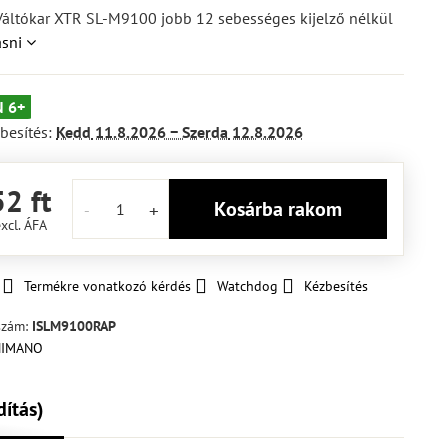
ltókar XTR SL-M9100 jobb 12 sebességes kijelző nélkül
asni
 6+
besítés:
Kedd
11.8.2026 −
Szerda
12.8.2026
2 ft
Kosárba rakom
excl. ÁFA
Termékre vonatkozó kérdés
Watchdog
Kézbesítés
szám:
ISLM9100RAP
dítás)