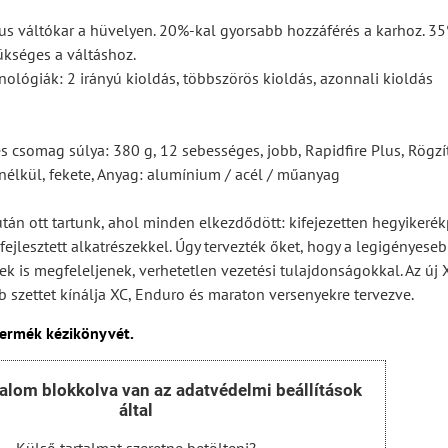
us váltókar a hüvelyen. 20%-kal gyorsabb hozzáférés a karhoz. 3
ükséges a váltáshoz.
nológiák: 2 irányú kioldás, többszörös kioldás, azonnali kioldás
s csomag súlya: 380 g, 12 sebességes, jobb, Rapidfire Plus, Rögzít
nélkül, fekete, Anyag: alumínium / acél / műanyag
 után ott tartunk, ahol minden elkezdődött: kifejezetten hegyikerék
fejlesztett alkatrészekkel. Úgy tervezték őket, hogy a legigényese
k is megfeleljenek, verhetetlen vezetési tulajdonságokkal. Az ú
 szettet kínálja XC, Enduro és maraton versenyekre tervezve.
termék kézikönyvét.
talom blokkolva van az adatvédelmi beállítások
által