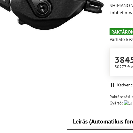
SHIMANO Vá
Többet olv
RAKTÁRON
Várható kéz
3845
30277 ft
Kedvenc
Raktározási 
Gyártó:
Leírás (Automatikus for