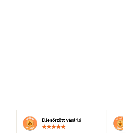
Ellenőrzött vásárló
elés:
Értékelés:
5