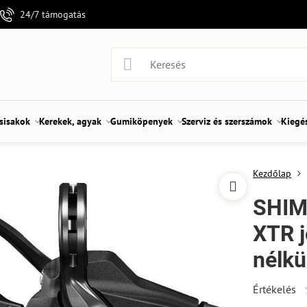
24/7 támogatás
 sisakok
Kerekek, agyak
Gumiköpenyek
Szerviz és szerszámok
Kiegé
Kezdőlap
SHIM
XTR j
nélkü
Értékelés