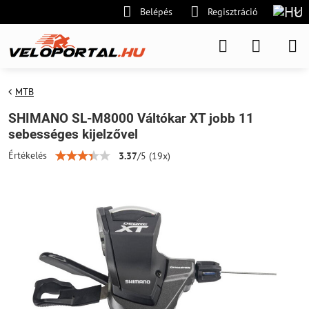
Belépés
Regisztráció
MTB
SHIMANO SL-M8000 Váltókar XT jobb 11
sebességes kijelzővel
Értékelés
3.37
/
5
(
19
x)