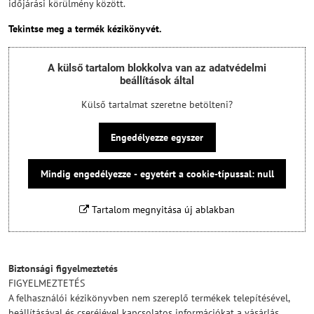
időjárási körülmény között.
Tekintse meg a termék kézikönyvét.
A külső tartalom blokkolva van az adatvédelmi
beállítások által
Külső tartalmat szeretne betölteni?
Engedélyezze egyszer
Mindig engedélyezze - egyetért a cookie-típussal: null
Tartalom megnyitása új ablakban
Biztonsági figyelmeztetés
FIGYELMEZTETÉS
A felhasználói kézikönyvben nem szereplő termékek telepítésével,
beállításával és cseréjével kapcsolatos információkat a vásárlás