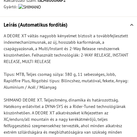
Raktározási szám:
ISLM8000RAP2
Gyártó:
Leírás (Automatikus fordítás)
A DEORE XT váltás nagyobb kényelmet biztosít a továbbfejlesztett
indexmechanizmusnak, az új, hosszabb karformának, a
csapágyazásnak, a Multi/Instant és 2-Way Release rendszernek
köszönhetően. Felhasznált technológiák: 2-WAY RELEASE, INSTANT
RELEASE, MULTI RELEASE
Típus: MTB, Teljes csomag súlya: 380 g, 11 sebességes, Jobb,
Rapidfire Plus, Rögzítési típus: Bilincshez, mutatóval, fekete, Anyag:
Alumínium / Acél / Műanyag
SHIMANO DEORE XT. Teljesítmény, dinamika és határozottság.
Hatékony erőátvitel a DYNA-SYS és a Rider-Tuned technológiának
köszönhetően. A DEORE XT alkatrészeket kifejezetten az
XC/enduro/all mountain és a nagy kerékátmérőjű, teljes
felfüggesztésű szegmensekhez tervezték, ahol minden alkatrész
extrém szilárdságára és megbízhatóságára van szükség minden