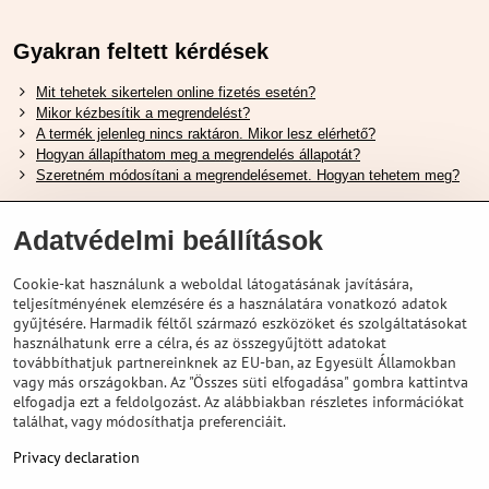
Gyakran feltett kérdések
Mit tehetek sikertelen online fizetés esetén?
Mikor kézbesítik a megrendelést?
A termék jelenleg nincs raktáron. Mikor lesz elérhető?
Hogyan állapíthatom meg a megrendelés állapotát?
Szeretném módosítani a megrendelésemet. Hogyan tehetem meg?
Hasznos Linkek
Adatvédelmi beállítások
Shimano cipőméret táblázat
Cookie-kat használunk a weboldal látogatásának javítására,
Hogyan válasszuk ki a megfelelő felfüggesztési villát ?
teljesítményének elemzésére és a használatára vonatkozó adatok
Hogyan válasszuk ki a megfelelő méretű sisakot?
gyűjtésére. Harmadik féltől származó eszközöket és szolgáltatásokat
Shimano E-Bike Akkumulátor Útmutató
használhatunk erre a célra, és az összegyűjtött adatokat
Schwalbe Tubeless Gumik Felfedezése
továbbíthatjuk partnereinknek az EU-ban, az Egyesült Államokban
vagy más országokban. Az "Összes süti elfogadása" gombra kattintva
elfogadja ezt a feldolgozást. Az alábbiakban részletes információkat
találhat, vagy módosíthatja preferenciáit.
Privacy declaration