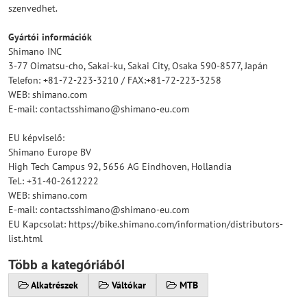
szenvedhet.
Gyártói információk
Shimano INC
3-77 Oimatsu-cho, Sakai-ku, Sakai City, Osaka 590-8577, Japán
Telefon: +81-72-223-3210 / FAX:+81-72-223-3258
WEB: shimano.com
E-mail: contactsshimano@shimano-eu.com
EU képviselő:
Shimano Europe BV
High Tech Campus 92, 5656 AG Eindhoven, Hollandia
Tel.: +31-40-2612222
WEB: shimano.com
E-mail: contactsshimano@shimano-eu.com
EU Kapcsolat: https://bike.shimano.com/information/distributors-
list.html
Több a kategóriából
Alkatrészek
Váltókar
MTB