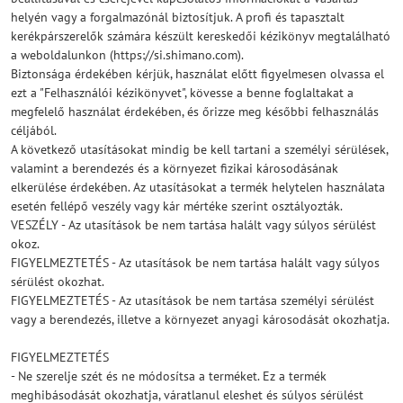
helyén vagy a forgalmazónál biztosítjuk. A profi és tapasztalt
kerékpárszerelők számára készült kereskedői kézikönyv megtalálható
a weboldalunkon (https://si.shimano.com).
Biztonsága érdekében kérjük, használat előtt figyelmesen olvassa el
ezt a "Felhasználói kézikönyvet", kövesse a benne foglaltakat a
megfelelő használat érdekében, és őrizze meg későbbi felhasználás
céljából.
A következő utasításokat mindig be kell tartani a személyi sérülések,
valamint a berendezés és a környezet fizikai károsodásának
elkerülése érdekében. Az utasításokat a termék helytelen használata
esetén fellépő veszély vagy kár mértéke szerint osztályozták.
VESZÉLY - Az utasítások be nem tartása halált vagy súlyos sérülést
okoz.
FIGYELMEZTETÉS - Az utasítások be nem tartása halált vagy súlyos
sérülést okozhat.
FIGYELMEZTETÉS - Az utasítások be nem tartása személyi sérülést
vagy a berendezés, illetve a környezet anyagi károsodását okozhatja.
FIGYELMEZTETÉS
- Ne szerelje szét és ne módosítsa a terméket. Ez a termék
meghibásodását okozhatja, váratlanul eleshet és súlyos sérülést