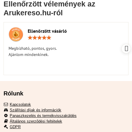
Ellenőrzött vélemények az
Arukereso.hu-ról
Ellenőrzött vásárló
Értékelés:
5
/
Megbízható, pontos, gyors.
5
Ajánlom mindenkinek.
Rólunk
Kapcsolatok
Szállítási díjak és információk
Panaszkezelés és termékvisszaküldés
Általános szerződési feltételek
GDPR