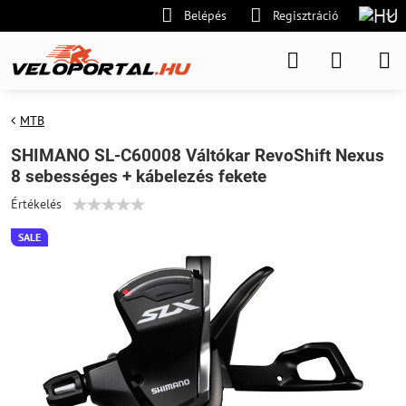
Belépés
Regisztráció
MTB
SHIMANO SL-C60008 Váltókar RevoShift Nexus
8 sebességes + kábelezés fekete
Értékelés
SALE