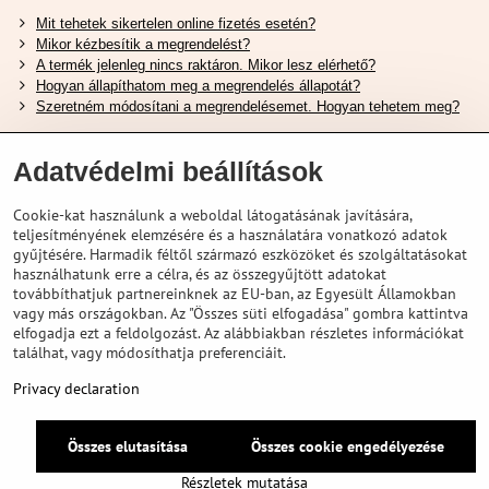
Mit tehetek sikertelen online fizetés esetén?
Mikor kézbesítik a megrendelést?
A termék jelenleg nincs raktáron. Mikor lesz elérhető?
Hogyan állapíthatom meg a megrendelés állapotát?
Szeretném módosítani a megrendelésemet. Hogyan tehetem meg?
Hasznos Linkek
Adatvédelmi beállítások
Shimano cipőméret táblázat
Cookie-kat használunk a weboldal látogatásának javítására,
Hogyan válasszuk ki a megfelelő felfüggesztési villát ?
teljesítményének elemzésére és a használatára vonatkozó adatok
Hogyan válasszuk ki a megfelelő méretű sisakot?
gyűjtésére. Harmadik féltől származó eszközöket és szolgáltatásokat
Shimano E-Bike Akkumulátor Útmutató
használhatunk erre a célra, és az összegyűjtött adatokat
Schwalbe Tubeless Gumik Felfedezése
továbbíthatjuk partnereinknek az EU-ban, az Egyesült Államokban
vagy más országokban. Az "Összes süti elfogadása" gombra kattintva
elfogadja ezt a feldolgozást. Az alábbiakban részletes információkat
találhat, vagy módosíthatja preferenciáit.
Privacy declaration
Összes elutasítása
Összes cookie engedélyezése
©
2026
VELOPORTAL STORES L.T.D.
Adatvédelem
Privacy declaration
Részletek mutatása