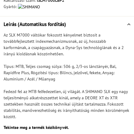
Raktározási szám:
ISLM7000LBP2
Gyártó:
Leírás (Automatikus fordítás)
Az SLX M7000 váltókar fokozott kényelmet biztosít a
továbbfejlesztett indexmechanizmusnak, az új, hosszabb
karformának, a csapágyazásnak, a Dyna-Sys technológiának és a 2
irányú kioldásnak köszönhetően.
Típus: MTB, Teljes csomag súlya: 506 g, 2/3-os lánctányér, Bal,
Rapidfire Plus, Rögzítési típus: Bilincs, jelzővel, fekete, Anyag:
Alumínium / Acél / Műanyag
Fedezd fel az MTB felfedezetlen, új világát. A SHIMANO SLX egy nagy
teljesítményű alkatrészszettet kínál, amely a DEORE XT és XTR
szettekben használt összes technikai újítást tartalmazza. Fokozott
stabilitás, manőverezhetőség és irányíthatóság minden körülmények
között.
Tekintse meg a termék kézikönyvét.