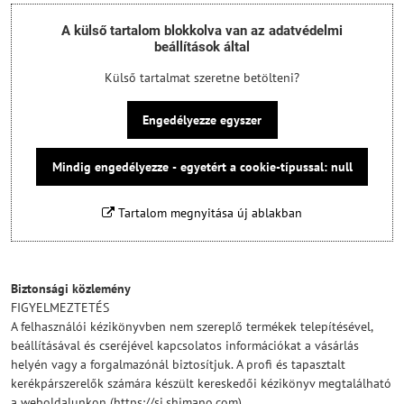
A külső tartalom blokkolva van az adatvédelmi
beállítások által
Külső tartalmat szeretne betölteni?
Engedélyezze egyszer
Mindig engedélyezze - egyetért a cookie-típussal: null
Tartalom megnyitása új ablakban
Biztonsági közlemény
FIGYELMEZTETÉS
A felhasználói kézikönyvben nem szereplő termékek telepítésével,
beállításával és cseréjével kapcsolatos információkat a vásárlás
helyén vagy a forgalmazónál biztosítjuk. A profi és tapasztalt
kerékpárszerelők számára készült kereskedői kézikönyv megtalálható
a weboldalunkon (https://si.shimano.com).