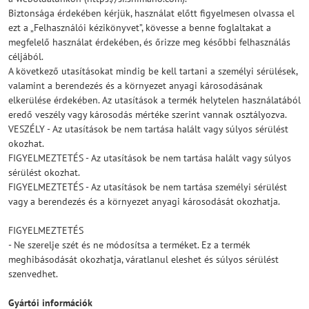
Biztonsága érdekében kérjük, használat előtt figyelmesen olvassa el
ezt a „Felhasználói kézikönyvet”, kövesse a benne foglaltakat a
megfelelő használat érdekében, és őrizze meg későbbi felhasználás
céljából.
A következő utasításokat mindig be kell tartani a személyi sérülések,
valamint a berendezés és a környezet anyagi károsodásának
elkerülése érdekében. Az utasítások a termék helytelen használatából
eredő veszély vagy károsodás mértéke szerint vannak osztályozva.
VESZÉLY - Az utasítások be nem tartása halált vagy súlyos sérülést
okozhat.
FIGYELMEZTETÉS - Az utasítások be nem tartása halált vagy súlyos
sérülést okozhat.
FIGYELMEZTETÉS - Az utasítások be nem tartása személyi sérülést
vagy a berendezés és a környezet anyagi károsodását okozhatja.
FIGYELMEZTETÉS
- Ne szerelje szét és ne módosítsa a terméket. Ez a termék
meghibásodását okozhatja, váratlanul eleshet és súlyos sérülést
szenvedhet.
Gyártói információk