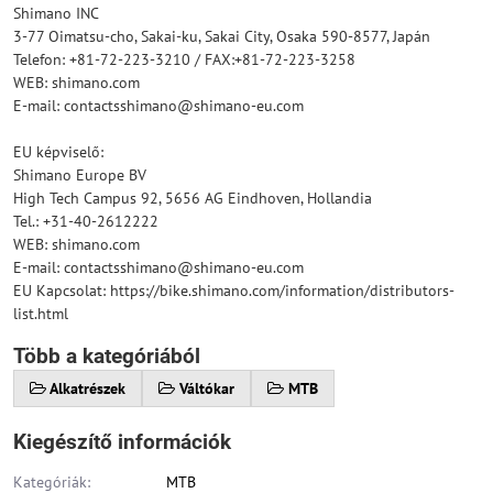
Shimano INC
3-77 Oimatsu-cho, Sakai-ku, Sakai City, Osaka 590-8577, Japán
Telefon: +81-72-223-3210 / FAX:+81-72-223-3258
WEB: shimano.com
E-mail: contactsshimano@shimano-eu.com
EU képviselő:
Shimano Europe BV
High Tech Campus 92, 5656 AG Eindhoven, Hollandia
Tel.: +31-40-2612222
WEB: shimano.com
E-mail: contactsshimano@shimano-eu.com
EU Kapcsolat: https://bike.shimano.com/information/distributors-
list.html
Több a kategóriából
Alkatrészek
Váltókar
MTB
Kiegészítő információk
Kategóriák:
MTB