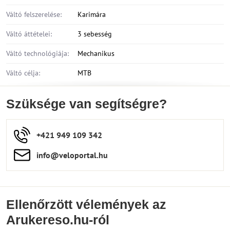
Váltó felszerelése:
Karimára
Váltó áttételei:
3 sebesség
Váltó technológiája:
Mechanikus
Váltó célja:
MTB
Szüksége van segítségre?
+421 949 109 342
info​​@veloportal​.hu
Ellenőrzött vélemények az
Arukereso.hu-ról