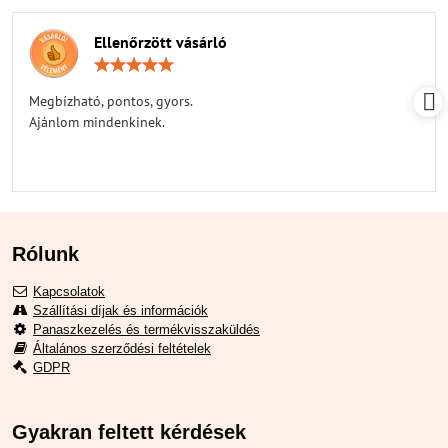
Ellenőrzött vásárló
Értékelés:
5
/
Megbízható, pontos, gyors.
5
Ajánlom mindenkinek.
Rólunk
Kapcsolatok
Szállítási díjak és információk
Panaszkezelés és termékvisszaküldés
Általános szerződési feltételek
GDPR
Gyakran feltett kérdések