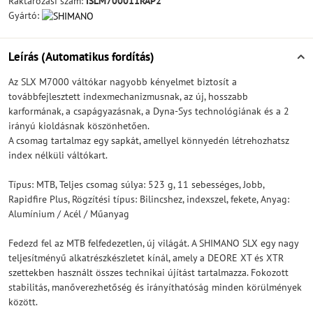
Raktározási szám:
ISLM700011RAP2
Gyártó:
Leírás (Automatikus fordítás)
Az SLX M7000 váltókar nagyobb kényelmet biztosít a
továbbfejlesztett indexmechanizmusnak, az új, hosszabb
karformának, a csapágyazásnak, a Dyna-Sys technológiának és a 2
irányú kioldásnak köszönhetően.
A csomag tartalmaz egy sapkát, amellyel könnyedén létrehozhatsz
index nélküli váltókart.
Típus: MTB, Teljes csomag súlya: 523 g, 11 sebességes, Jobb,
Rapidfire Plus, Rögzítési típus: Bilincshez, indexszel, fekete, Anyag:
Alumínium / Acél / Műanyag
Fedezd fel az MTB felfedezetlen, új világát. A SHIMANO SLX egy nagy
teljesítményű alkatrészkészletet kínál, amely a DEORE XT és XTR
szettekben használt összes technikai újítást tartalmazza. Fokozott
stabilitás, manőverezhetőség és irányíthatóság minden körülmények
között.