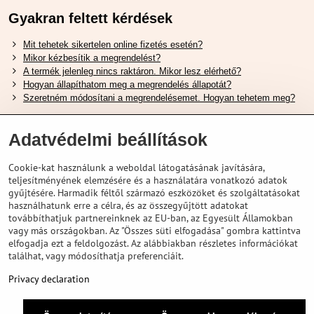
Gyakran feltett kérdések
Mit tehetek sikertelen online fizetés esetén?
Mikor kézbesítik a megrendelést?
A termék jelenleg nincs raktáron. Mikor lesz elérhető?
Hogyan állapíthatom meg a megrendelés állapotát?
Szeretném módosítani a megrendelésemet. Hogyan tehetem meg?
Hasznos Linkek
Adatvédelmi beállítások
Shimano cipőméret táblázat
Cookie-kat használunk a weboldal látogatásának javítására,
Hogyan válasszuk ki a megfelelő felfüggesztési villát ?
teljesítményének elemzésére és a használatára vonatkozó adatok
Hogyan válasszuk ki a megfelelő méretű sisakot?
gyűjtésére. Harmadik féltől származó eszközöket és szolgáltatásokat
Shimano E-Bike Akkumulátor Útmutató
használhatunk erre a célra, és az összegyűjtött adatokat
Schwalbe Tubeless Gumik Felfedezése
továbbíthatjuk partnereinknek az EU-ban, az Egyesült Államokban
vagy más országokban. Az "Összes süti elfogadása" gombra kattintva
elfogadja ezt a feldolgozást. Az alábbiakban részletes információkat
találhat, vagy módosíthatja preferenciáit.
Privacy declaration