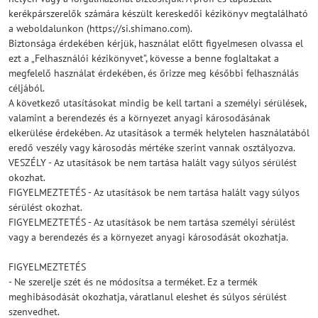
kerékpárszerelők számára készült kereskedői kézikönyv megtalálható
a weboldalunkon (https://si.shimano.com).
Biztonsága érdekében kérjük, használat előtt figyelmesen olvassa el
ezt a „Felhasználói kézikönyvet”, kövesse a benne foglaltakat a
megfelelő használat érdekében, és őrizze meg későbbi felhasználás
céljából.
A következő utasításokat mindig be kell tartani a személyi sérülések,
valamint a berendezés és a környezet anyagi károsodásának
elkerülése érdekében. Az utasítások a termék helytelen használatából
eredő veszély vagy károsodás mértéke szerint vannak osztályozva.
VESZÉLY - Az utasítások be nem tartása halált vagy súlyos sérülést
okozhat.
FIGYELMEZTETÉS - Az utasítások be nem tartása halált vagy súlyos
sérülést okozhat.
FIGYELMEZTETÉS - Az utasítások be nem tartása személyi sérülést
vagy a berendezés és a környezet anyagi károsodását okozhatja.
FIGYELMEZTETÉS
- Ne szerelje szét és ne módosítsa a terméket. Ez a termék
meghibásodását okozhatja, váratlanul eleshet és súlyos sérülést
szenvedhet.