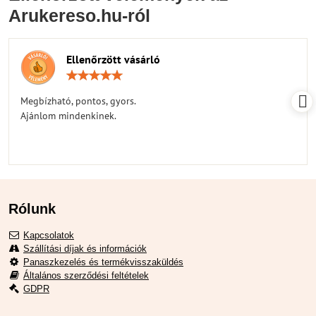
Arukereso.hu-ról
Ellenőrzött vásárló
Értékelés:
5
/
Megbízható, pontos, gyors.
5
Ajánlom mindenkinek.
Rólunk
Kapcsolatok
Szállítási díjak és információk
Panaszkezelés és termékvisszaküldés
Általános szerződési feltételek
GDPR