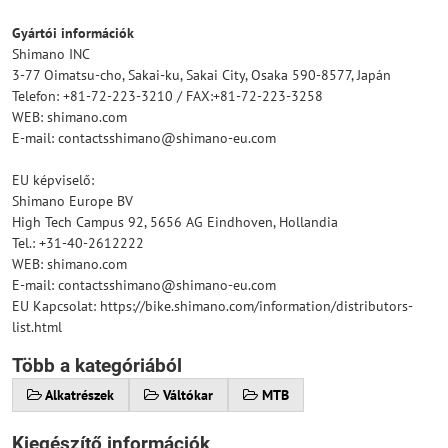
Gyártói információk
Shimano INC
3-77 Oimatsu-cho, Sakai-ku, Sakai City, Osaka 590-8577, Japán
Telefon: +81-72-223-3210 / FAX:+81-72-223-3258
WEB: shimano.com
E-mail: contactsshimano@shimano-eu.com
EU képviselő:
Shimano Europe BV
High Tech Campus 92, 5656 AG Eindhoven, Hollandia
Tel.: +31-40-2612222
WEB: shimano.com
E-mail: contactsshimano@shimano-eu.com
EU Kapcsolat: https://bike.shimano.com/information/distributors-
list.html
Több a kategóriából
Alkatrészek
Váltókar
MTB
Kiegészítő információk