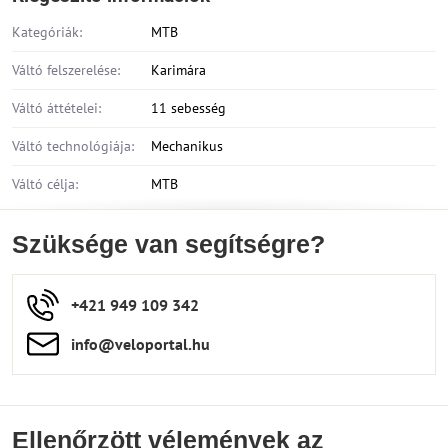
Kategóriák:
MTB
Váltó felszerelése:
Karimára
Váltó áttételei:
11 sebesség
Váltó technológiája:
Mechanikus
Váltó célja:
MTB
Szüksége van segítségre?
+421 949 109 342
info​​@veloportal​.hu
Ellenőrzött vélemények az