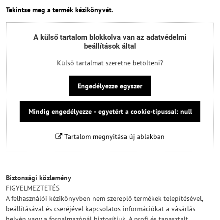
Tekintse meg a termék kézikönyvét.
A külső tartalom blokkolva van az adatvédelmi
beállítások által
Külső tartalmat szeretne betölteni?
Engedélyezze egyszer
Mindig engedélyezze - egyetért a cookie-típussal: null
Tartalom megnyitása új ablakban
Biztonsági közlemény
FIGYELMEZTETÉS
A felhasználói kézikönyvben nem szereplő termékek telepítésével,
beállításával és cseréjével kapcsolatos információkat a vásárlás
helyén vagy a forgalmazónál biztosítjuk. A profi és tapasztalt