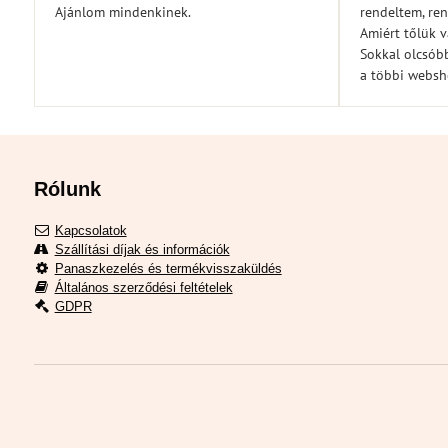
5
Ajánlom mindenkinek.
rendeltem, ren
Amiért tőlük 
Sokkal olcsóbb
a többi webs
Rólunk
Kapcsolatok
Szállítási díjak és információk
Panaszkezelés és termékvisszaküldés
Általános szerződési feltételek
GDPR