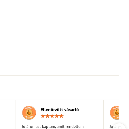
Ellenőrzött vásárló
elés:
Értékelés:
5
/
Jó áron azt kaptam, amit rendeltem.
Jó árak