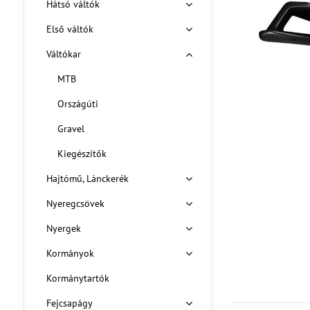
Hátsó váltók
Első váltók
Váltókar
MTB
Országúti
Gravel
Kiegészítők
Hajtómű, Lánckerék
Nyeregcsövek
Nyergek
Kormányok
Kormánytartók
Fejcsapágy