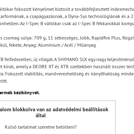
ltókar fokozott kényelmet biztosít a továbbfejlesztett indexmec
karformának, a csapágyazásnak, a Dyna-Sys technológiának és a 2
nhetően. Az I-Spec B váltókar csak az I-Spec B fékkarokkal kompat
s csomag súlya: 709 g, 11 sebességes, Jobb, Rapidfire Plus, Rögzíté
lkül, fekete, Anyag: Alumínium / Acél / Műanyag
B felfedezetlen, új világát. A SHIMANO SLX egy nagy teljesítmény
et kínál, amely a DEORE XT és XTR szettekben használt összes tec
zza. Fokozott stabilitás, manőverezhetőség és irányíthatóság mind
ött.
termék kézikönyvét.
talom blokkolva van az adatvédelmi beállítások
által
Külső tartalmat szeretne betölteni?