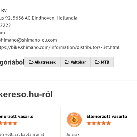
 BV
s 92, 5656 AG Eindhoven, Hollandia
12222
om
tsshimano@shimano-eu.com
tps://bike.shimano.com/information/distributors-list.html
góriából
Alkatrészek
Váltókar
MTB
kereso.hu-ról
enőrzött vásárló
Ellenőrzött vásárló
Értékelés:
Érték
5
5
/
/
n volt, azt kaptam amit
Jó árak