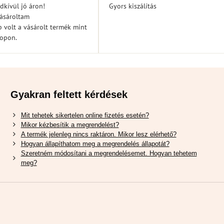
5
5
dkívül jó áron!
Gyors kiszálítás
vásároltam
 volt a vásárolt termék mint
hopon.
Gyakran feltett kérdések
Mit tehetek sikertelen online fizetés esetén?
Mikor kézbesítik a megrendelést?
A termék jelenleg nincs raktáron. Mikor lesz elérhető?
Hogyan állapíthatom meg a megrendelés állapotát?
Szeretném módosítani a megrendelésemet. Hogyan tehetem
meg?