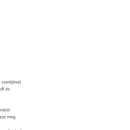
 cseréjével
ofi és
ználói
izze meg