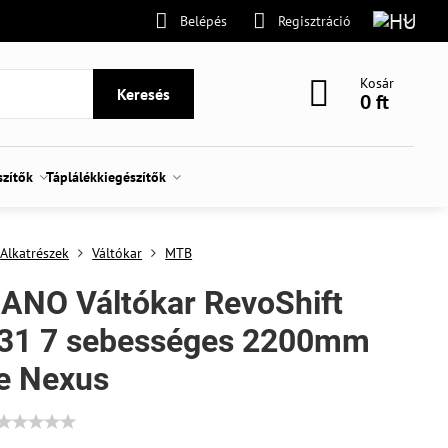
Belépés
Regisztráció
Kosár
Keresés
0 ft
szítők
Táplálékkiegészítők
Alkatrészek
Váltókar
MTB
ANO Váltókar RevoShift
31 7 sebességes 2200mm
e Nexus