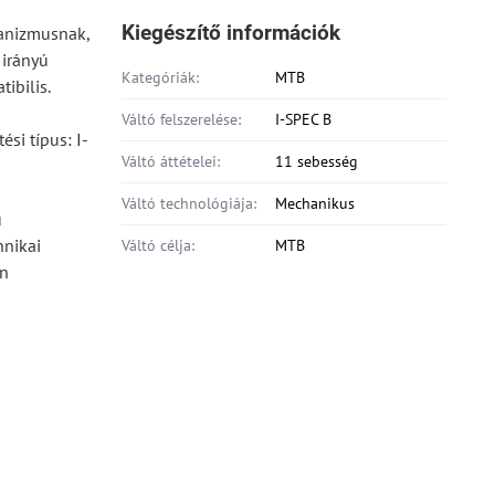
Kiegészítő információk
hanizmusnak,
 irányú
Kategóriák:
MTB
ibilis.
Váltó felszerelése:
I-SPEC B
si típus: I-
Váltó áttételei:
11 sebesség
Váltó technológiája:
Mechanikus
ű
hnikai
Váltó célja:
MTB
en