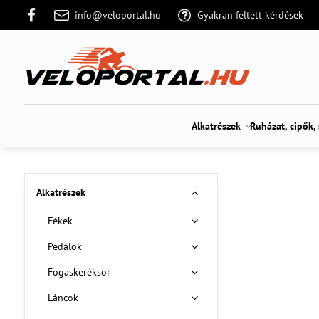
info@veloportal.hu
Gyakran feltett kérdések
Alkatrészek
Ruházat, cipők,
Alkatrészek
Fékek
Pedálok
Fogaskeréksor
Láncok