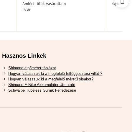
5
Amiért tőlük vásároltam
Gyors kiszá
Jó ár
Hasznos Linkek
Shimano cipőméret táblázat
Hogyan válasszuk ki a megfelelő felfüggesztési villát ?
Hogyan válasszuk ki a megfelelő méretű sisakot?
Shimano E-Bike Akkumulátor Útmutató
Schwalbe Tubeless Gumik Felfedezése