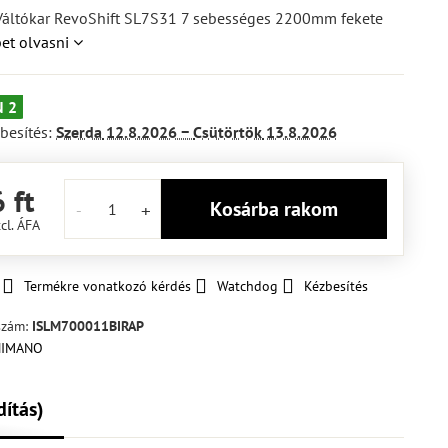
ltókar RevoShift SL7S31 7 sebességes 2200mm fekete
et olvasni
 2
besítés:
Szerda
12.8.2026 −
Csütörtök
13.8.2026
 ft
Kosárba rakom
cl. ÁFA
Termékre vonatkozó kérdés
Watchdog
Kézbesítés
szám:
ISLM700011BIRAP
dítás)