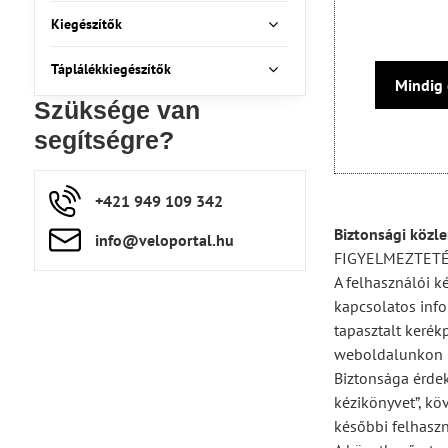
Kiegészítők
Táplálékkiegészítők
Mindig 
Szüksége van
segítségre?
+421 949 109 342
Biztonsági közl
info​​@veloportal​.hu
FIGYELMEZTET
A felhasználói k
kapcsolatos info
tapasztalt kerék
weboldalunkon (
Biztonsága érdek
kézikönyvet”, kö
későbbi felhaszn