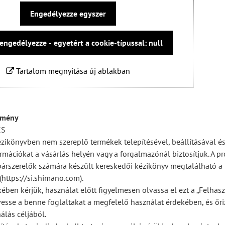
Engedélyezze egyszer
engedélyezze - egyetért a cookie-típussal: null
Tartalom megnyitása új ablakban
emény
ÉS
ézikönyvben nem szereplő termékek telepítésével, beállításával és
rmációkat a vásárlás helyén vagy a forgalmazónál biztosítjuk. A pr
párszerelők számára készült kereskedői kézikönyv megtalálható a
https://si.shimano.com).
ében kérjük, használat előtt figyelmesen olvassa el ezt a „Felhas
vesse a benne foglaltakat a megfelelő használat érdekében, és őr
álás céljából.