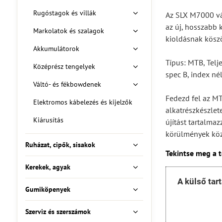
Rugóstagok és villák
Az SLX M7000 vá
az új, hosszabb 
Markolatok és szalagok
kioldásnak köszö
Akkumulátorok
Típus: MTB, Telje
Középrész tengelyek
spec B, index né
Váltó- és fékbowdenek
Fedezd fel az MT
Elektromos kábelezés és kijelzők
alkatrészkészlet
Kiárusítás
újítást tartalma
körülmények köz
Ruházat, cipők, sisakok
Tekintse meg a 
Kerekek, agyak
A külső tar
Gumiköpenyek
Szerviz és szerszámok