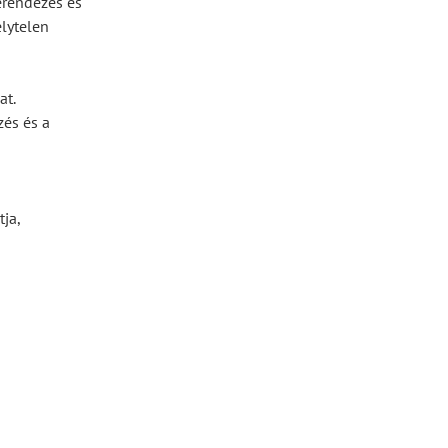
erendezés és
lytelen
at.
zés és a
ja,