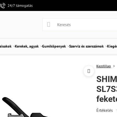
24/7 támogatás
 sisakok
Kerekek, agyak
Gumiköpenyek
Szerviz és szerszámok
Kiegé
Kezdőlap
SHIM
SL7S
feket
Értékelés