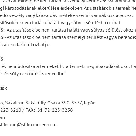
ításokat mindig be kell tartani a személyi sérülések, valamint a b
gi károsodásának elkerülése érdekében. Az utasítások a termék he
edő veszély vagy károsodás mértéke szerint vannak osztályozva.
sítások be nem tartása halált vagy súlyos sérülést okozhat.
 Az utasítások be nem tartása halált vagy súlyos sérülést okozh
 Az utasítások be nem tartása személyi sérülést vagy a berende
 károsodását okozhatja.
ÉS
ét és ne módosítsa a terméket. Ez a termék meghibásodását okozhat
et és súlyos sérülést szenvedhet.
ciók
, Sakai-ku, Sakai City, Osaka 590-8577, Japán
2-223-3210 / FAX:+81-72-223-3258
om
tsshimano@shimano-eu.com