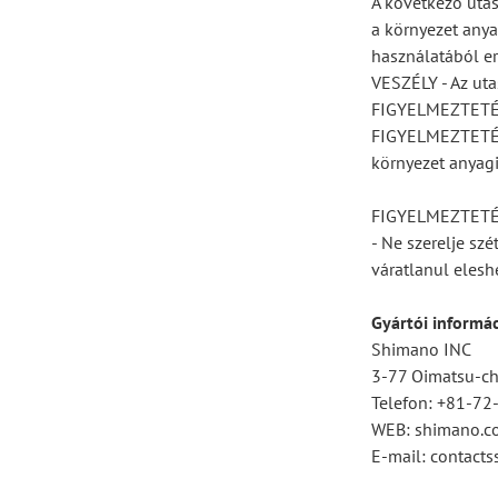
A következő utas
a környezet anya
használatából er
VESZÉLY - Az uta
FIGYELMEZTETÉS -
FIGYELMEZTETÉS -
környezet anyagi
FIGYELMEZTET
- Ne szerelje sz
váratlanul elesh
Gyártói informá
Shimano INC
3-77 Oimatsu-cho
Telefon: +81-7
WEB: shimano.c
E-mail: contac