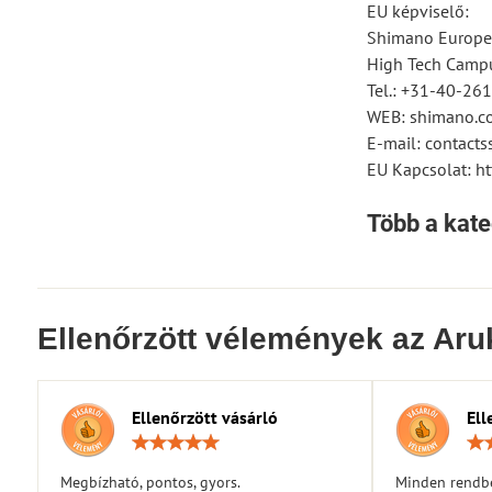
EU képviselő:
Shimano Europe
High Tech Campu
Tel.: +31-40-26
WEB: shimano.c
E-mail: contac
EU Kapcsolat: ht
Több a kate
Ellenőrzött vélemények az Aru
Ellenőrzött vásárló
Ell
Értékelés:
5
/
Megbízható, pontos, gyors.
Minden rendbe