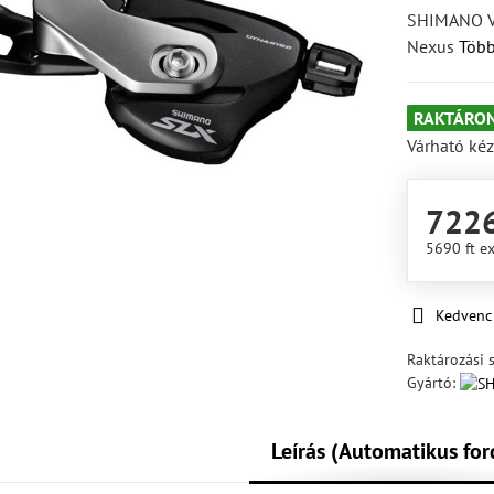
SHIMANO Vá
Nexus
Több
RAKTÁRON
Várható kéz
7226
5690 ft
ex
Kedvenc
Raktározási 
Gyártó:
Leírás (Automatikus for