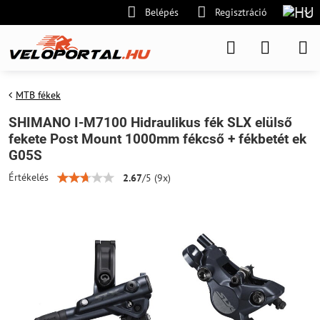
Belépés
Regisztráció
MTB fékek
SHIMANO I-M7100 Hidraulikus fék SLX elülső
fekete Post Mount 1000mm fékcső + fékbetét ek
G05S
Értékelés
2.67
/
5
(
9
x)