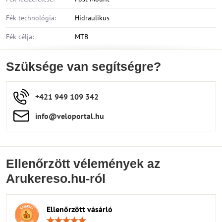
Fék technológia:
Hidraulikus
Fék célja:
MTB
Szüksége van segítségre?
+421 949 109 342
info​​@veloportal​.hu
Ellenőrzött vélemények az
Arukereso.hu-ról
Ellenőrzött vásárló
Értékelés: