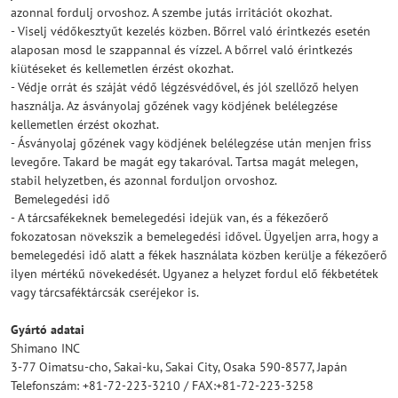
azonnal fordulj orvoshoz. A szembe jutás irritációt okozhat.
- Viselj védőkesztyűt kezelés közben. Bőrrel való érintkezés esetén
alaposan mosd le szappannal és vízzel. A bőrrel való érintkezés
kiütéseket és kellemetlen érzést okozhat.
- Védje orrát és száját védő légzésvédővel, és jól szellőző helyen
használja. Az ásványolaj gőzének vagy ködjének belélegzése
kellemetlen érzést okozhat.
- Ásványolaj gőzének vagy ködjének belélegzése után menjen friss
levegőre. Takard be magát egy takaróval. Tartsa magát melegen,
stabil helyzetben, és azonnal forduljon orvoshoz.
 Bemelegedési idő
- A tárcsafékeknek bemelegedési idejük van, és a fékezőerő
fokozatosan növekszik a bemelegedési idővel. Ügyeljen arra, hogy a
bemelegedési idő alatt a fékek használata közben kerülje a fékezőerő
ilyen mértékű növekedését. Ugyanez a helyzet fordul elő fékbetétek
vagy tárcsaféktárcsák cseréjekor is.
Gyártó adatai
Shimano INC
3-77 Oimatsu-cho, Sakai-ku, Sakai City, Osaka 590-8577, Japán
Telefonszám: +81-72-223-3210 / FAX:+81-72-223-3258