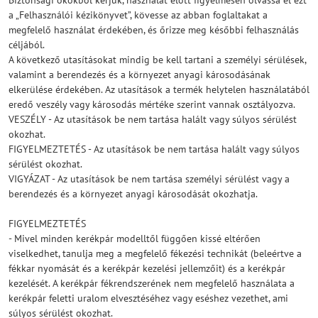
Biztonsági okokból kérjük, használat előtt figyelmesen olvassa el ezt
a „Felhasználói kézikönyvet”, kövesse az abban foglaltakat a
megfelelő használat érdekében, és őrizze meg későbbi felhasználás
céljából.
A következő utasításokat mindig be kell tartani a személyi sérülések,
valamint a berendezés és a környezet anyagi károsodásának
elkerülése érdekében. Az utasítások a termék helytelen használatából
eredő veszély vagy károsodás mértéke szerint vannak osztályozva.
VESZÉLY - Az utasítások be nem tartása halált vagy súlyos sérülést
okozhat.
FIGYELMEZTETÉS - Az utasítások be nem tartása halált vagy súlyos
sérülést okozhat.
VIGYÁZAT - Az utasítások be nem tartása személyi sérülést vagy a
berendezés és a környezet anyagi károsodását okozhatja.
FIGYELMEZTETÉS
- Mivel minden kerékpár modelltől függően kissé eltérően
viselkedhet, tanulja meg a megfelelő fékezési technikát (beleértve a
fékkar nyomását és a kerékpár kezelési jellemzőit) és a kerékpár
kezelését. A kerékpár fékrendszerének nem megfelelő használata a
kerékpár feletti uralom elvesztéséhez vagy eséshez vezethet, ami
súlyos sérülést okozhat.