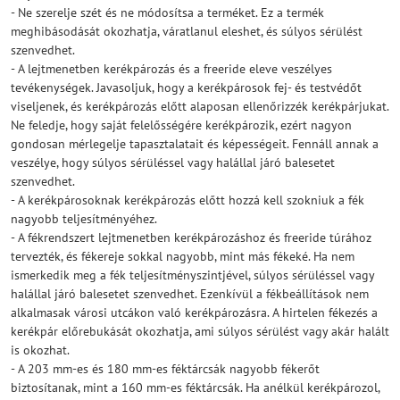
- Ne szerelje szét és ne módosítsa a terméket. Ez a termék
meghibásodását okozhatja, váratlanul eleshet, és súlyos sérülést
szenvedhet.
- A lejtmenetben kerékpározás és a freeride eleve veszélyes
tevékenységek. Javasoljuk, hogy a kerékpárosok fej- és testvédőt
viseljenek, és kerékpározás előtt alaposan ellenőrizzék kerékpárjukat.
Ne feledje, hogy saját felelősségére kerékpározik, ezért nagyon
gondosan mérlegelje tapasztalatait és képességeit. Fennáll annak a
veszélye, hogy súlyos sérüléssel vagy halállal járó balesetet
szenvedhet.
- A kerékpárosoknak kerékpározás előtt hozzá kell szokniuk a fék
nagyobb teljesítményéhez.
- A fékrendszert lejtmenetben kerékpározáshoz és freeride túrához
tervezték, és fékereje sokkal nagyobb, mint más fékeké. Ha nem
ismerkedik meg a fék teljesítményszintjével, súlyos sérüléssel vagy
halállal járó balesetet szenvedhet. Ezenkívül a fékbeállítások nem
alkalmasak városi utcákon való kerékpározásra. A hirtelen fékezés a
kerékpár előrebukását okozhatja, ami súlyos sérülést vagy akár halált
is okozhat.
- A 203 mm-es és 180 mm-es féktárcsák nagyobb fékerőt
biztosítanak, mint a 160 mm-es féktárcsák. Ha anélkül kerékpározol,