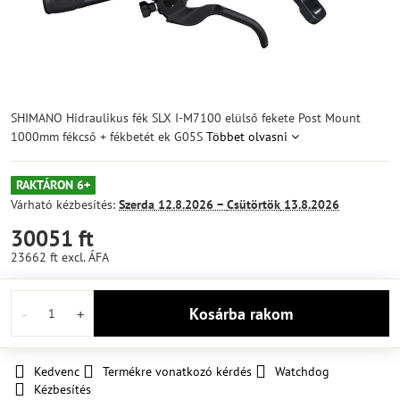
SHIMANO Hidraulikus fék SLX I-M7100 elülső fekete Post Mount
1000mm fékcső + fékbetét ek G05S
Többet olvasni
RAKTÁRON 6+
Várható kézbesítés:
Szerda
12.8.2026 −
Csütörtök
13.8.2026
30051 ft
23662 ft
excl. ÁFA
Kosárba rakom
Kedvenc
Termékre vonatkozó kérdés
Watchdog
Kézbesítés