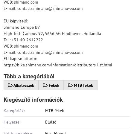
WEB: shimano.com
E-mail: contactsshimano@shimano-eu.com
EU képviselő:
Shimano Europe BV
High Tech Campus 92, 5656 AG Eindhoven, Hollandia
Tel.: +31-40-2612222
WEB: shimano.com
E-mail: contactsshimano@shimano-eu.com
EU kapcsolattartó:
https://bike.shimano.com/information/distributors-list.html
Több a kategóriából
Alkatrészek
Fékek
MTB fékek
Kiegészítő információk
Kategóriák:
MTB fékek
Helyezés:
Elülső
Fék felszerelése:
Post Mount