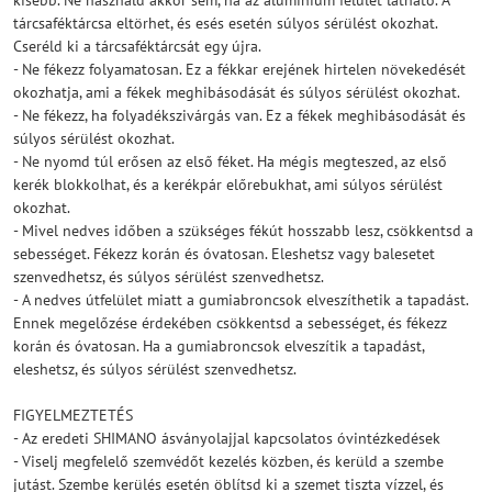
kisebb. Ne használd akkor sem, ha az alumínium felület látható. A
tárcsaféktárcsa eltörhet, és esés esetén súlyos sérülést okozhat.
Cseréld ki a tárcsaféktárcsát egy újra.
- Ne fékezz folyamatosan. Ez a fékkar erejének hirtelen növekedését
okozhatja, ami a fékek meghibásodását és súlyos sérülést okozhat.
- Ne fékezz, ha folyadékszivárgás van. Ez a fékek meghibásodását és
súlyos sérülést okozhat.
- Ne nyomd túl erősen az első féket. Ha mégis megteszed, az első
kerék blokkolhat, és a kerékpár előrebukhat, ami súlyos sérülést
okozhat.
- Mivel nedves időben a szükséges fékút hosszabb lesz, csökkentsd a
sebességet. Fékezz korán és óvatosan. Eleshetsz vagy balesetet
szenvedhetsz, és súlyos sérülést szenvedhetsz.
- A nedves útfelület miatt a gumiabroncsok elveszíthetik a tapadást.
Ennek megelőzése érdekében csökkentsd a sebességet, és fékezz
korán és óvatosan. Ha a gumiabroncsok elveszítik a tapadást,
eleshetsz, és súlyos sérülést szenvedhetsz.
FIGYELMEZTETÉS
- Az eredeti SHIMANO ásványolajjal kapcsolatos óvintézkedések
- Viselj megfelelő szemvédőt kezelés közben, és kerüld a szembe
jutást. Szembe kerülés esetén öblítsd ki a szemet tiszta vízzel, és