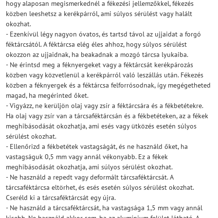
hogy alaposan megismerkednél a fékezési jellemzőkkel, fékezés
közben leeshetsz a kerékpárról, ami súlyos sérülést vagy halált
okozhat.
- Ezenkívül légy nagyon óvatos, és tartsd távol az ujjaidat a forgó
féktárcsától. A féktárcsa elég éles ahhoz, hogy súlyos sérülést
okozzon az ujjaidnak, ha beakadnak a mozgó tárcsa lyukaiba.
- Ne érintsd meg a féknyergeket vagy a féktárcsát kerékpározás
közben vagy közvetlenül a kerékpárról való leszállás után. Fékezés
közben a féknyergek és a féktárcsa felforrósodnak, így megégetheted
magad, ha megérinted őket.
- Vigyázz, ne kerüljön olaj vagy zsír a féktárcsára és a fékbetétekre.
Ha olaj vagy zsír van a tárcsaféktárcsán és a fékbetéteken, az a fékek
meghibásodását okozhatja, ami esés vagy ütközés esetén súlyos
sérülést okozhat.
- Ellenőrizd a fékbetétek vastagságát, és ne használd őket, ha
vastagságuk 0,5 mm vagy annál vékonyabb. Ez a fékek
meghibásodását okozhatja, ami súlyos sérülést okozhat.
- Ne használd a repedt vagy deformált tárcsaféktárcsát. A
tárcsaféktárcsa eltörhet, és esés esetén súlyos sérülést okozhat.
Cseréld ki a tárcsaféktárcsát egy újra.
- Ne használd a tárcsaféktárcsát, ha vastagsága 1,5 mm vagy annál