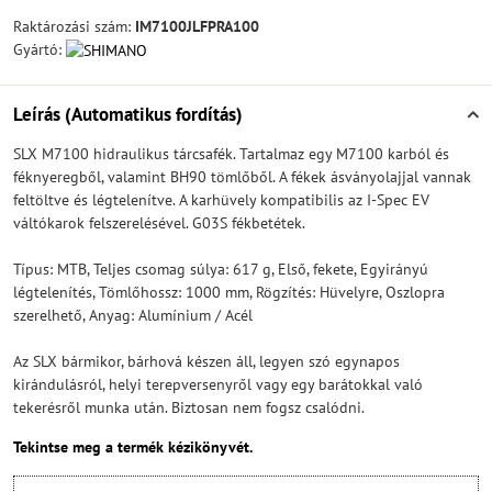
Raktározási szám:
IM7100JLFPRA100
Gyártó:
Leírás (Automatikus fordítás)
SLX M7100 hidraulikus tárcsafék. Tartalmaz egy M7100 karból és
féknyeregből, valamint BH90 tömlőből. A fékek ásványolajjal vannak
feltöltve és légtelenítve. A karhüvely kompatibilis az I-Spec EV
váltókarok felszerelésével. G03S fékbetétek.
Típus: MTB, Teljes csomag súlya: 617 g, Első, fekete, Egyirányú
légtelenítés, Tömlőhossz: 1000 mm, Rögzítés: Hüvelyre, Oszlopra
szerelhető, Anyag: Alumínium / Acél
Az SLX bármikor, bárhová készen áll, legyen szó egynapos
kirándulásról, helyi terepversenyről vagy egy barátokkal való
tekerésről munka után. Biztosan nem fogsz csalódni.
Tekintse meg a termék kézikönyvét.