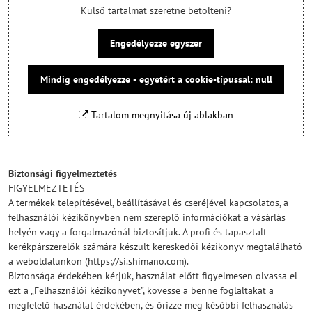
Külső tartalmat szeretne betölteni?
Engedélyezze egyszer
Mindig engedélyezze - egyetért a cookie-típussal: null
Tartalom megnyitása új ablakban
Biztonsági figyelmeztetés
FIGYELMEZTETÉS
A termékek telepítésével, beállításával és cseréjével kapcsolatos, a
felhasználói kézikönyvben nem szereplő információkat a vásárlás
helyén vagy a forgalmazónál biztosítjuk. A profi és tapasztalt
kerékpárszerelők számára készült kereskedői kézikönyv megtalálható
a weboldalunkon (https://si.shimano.com).
Biztonsága érdekében kérjük, használat előtt figyelmesen olvassa el
ezt a „Felhasználói kézikönyvet”, kövesse a benne foglaltakat a
megfelelő használat érdekében, és őrizze meg későbbi felhasználás