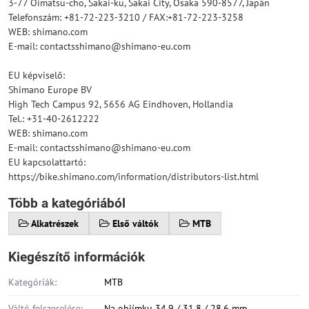
3-77 Oimatsu-cho, Sakai-ku, Sakai City, Osaka 590-8577, Japán
Telefonszám: +81-72-223-3210 / FAX:+81-72-223-3258
WEB: shimano.com
E-mail: contactsshimano@shimano-eu.com
EU képviselő:
Shimano Europe BV
High Tech Campus 92, 5656 AG Eindhoven, Hollandia
Tel.: +31-40-2612222
WEB: shimano.com
E-mail: contactsshimano@shimano-eu.com
EU kapcsolattartó:
https://bike.shimano.com/information/distributors-list.html
Több a kategóriából
Alkatrészek
Első váltók
MTB
Kiegészítő információk
Kategóriák:
MTB
Váltó felszerelése:
Na objímku 34,9 / 31,8 / 28,6 mm