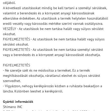
céljából.
A következő utasításokat mindig be kell tartani a személyi sérülések,
valamint a berendezés és a környezet anyagi károsodásának
elkerülése érdekében. Az utasítások a termék helytelen használatából
eredő veszély vagy károsodás mértéke szerint vannak osztályozva.
VESZÉLY - Az utasítások be nem tartása halált vagy súlyos sérülést
okozhat.
FIGYELMEZTETÉS - Az utasítások be nem tartása halált vagy súlyos
sérülést okozhat.
FIGYELMEZTETÉS - Az utasítások be nem tartása személyi sérülést
vagy a berendezés és a környezet anyagi károsodását okozhatja.
FIGYELMEZTETÉS
- Ne szerelje szét és ne módosítsa a terméket. Ez a termék
meghibásodását okozhatja, váratlanul eleshet és súlyos sérülést
szenvedhet.
- Vigyázzon, nehogy kerékpározás közben a ruházata beakadjon a
láncba. Különben leeshet a kerékpárról.
Gyártói információk
Shimano INC