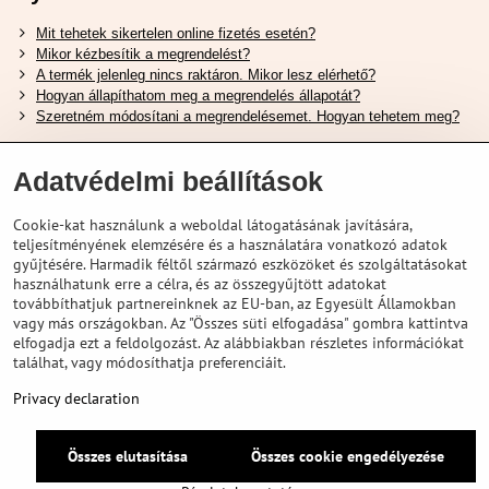
Mit tehetek sikertelen online fizetés esetén?
Mikor kézbesítik a megrendelést?
A termék jelenleg nincs raktáron. Mikor lesz elérhető?
Hogyan állapíthatom meg a megrendelés állapotát?
Szeretném módosítani a megrendelésemet. Hogyan tehetem meg?
Hasznos Linkek
Adatvédelmi beállítások
Shimano cipőméret táblázat
Cookie-kat használunk a weboldal látogatásának javítására,
Hogyan válasszuk ki a megfelelő felfüggesztési villát ?
teljesítményének elemzésére és a használatára vonatkozó adatok
Hogyan válasszuk ki a megfelelő méretű sisakot?
gyűjtésére. Harmadik féltől származó eszközöket és szolgáltatásokat
Shimano E-Bike Akkumulátor Útmutató
használhatunk erre a célra, és az összegyűjtött adatokat
Schwalbe Tubeless Gumik Felfedezése
továbbíthatjuk partnereinknek az EU-ban, az Egyesült Államokban
vagy más országokban. Az "Összes süti elfogadása" gombra kattintva
elfogadja ezt a feldolgozást. Az alábbiakban részletes információkat
találhat, vagy módosíthatja preferenciáit.
Privacy declaration
Összes elutasítása
Összes cookie engedélyezése
©
2026
VELOPORTAL STORES L.T.D.
Adatvédelem
Privacy declaration