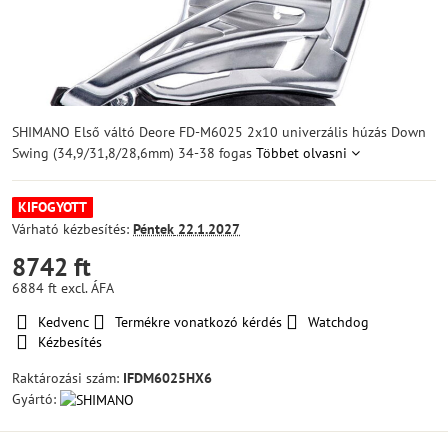
SHIMANO Első váltó Deore FD-M6025 2x10 univerzális húzás Down
Swing (34,9/31,8/28,6mm) 34-38 fogas
Többet olvasni
KIFOGYOTT
Várható kézbesítés:
Péntek
22.1.2027
8742 ft
6884 ft
excl. ÁFA
Kedvenc
Termékre vonatkozó kérdés
Watchdog
Kézbesítés
Raktározási szám:
IFDM6025HX6
Gyártó: