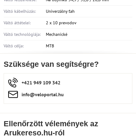
Váltó kábelhúzás:
Univerzálny ťah
Váltó áttételei:
2 x 10 prevodov
Váltó technológiája:
Mechanické
Váltó célja:
MTB
Szüksége van segítségre?
+421 949 109 342
info​​@veloportal​.hu
Ellenőrzött vélemények az
Arukereso.hu-ról