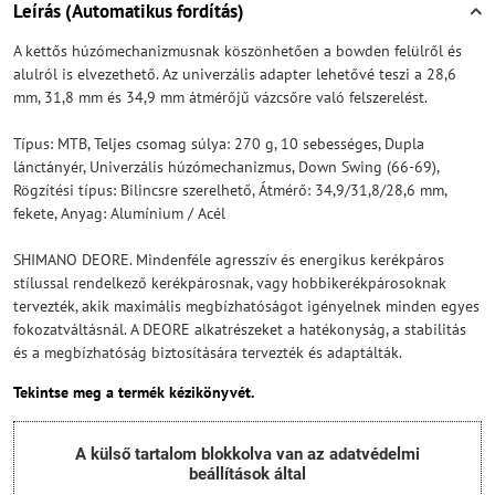
Leírás (Automatikus fordítás)
A kettős húzómechanizmusnak köszönhetően a bowden felülről és
alulról is elvezethető. Az univerzális adapter lehetővé teszi a 28,6
mm, 31,8 mm és 34,9 mm átmérőjű vázcsőre való felszerelést.
Típus: MTB, Teljes csomag súlya: 270 g, 10 sebességes, Dupla
lánctányér, Univerzális húzómechanizmus, Down Swing (66-69),
Rögzítési típus: Bilincsre szerelhető, Átmérő: 34,9/31,8/28,6 mm,
fekete, Anyag: Alumínium / Acél
SHIMANO DEORE. Mindenféle agresszív és energikus kerékpáros
stílussal rendelkező kerékpárosnak, vagy hobbikerékpárosoknak
tervezték, akik maximális megbízhatóságot igényelnek minden egyes
fokozatváltásnál. A DEORE alkatrészeket a hatékonyság, a stabilitás
és a megbízhatóság biztosítására tervezték és adaptálták.
Tekintse meg a termék kézikönyvét.
A külső tartalom blokkolva van az adatvédelmi
beállítások által