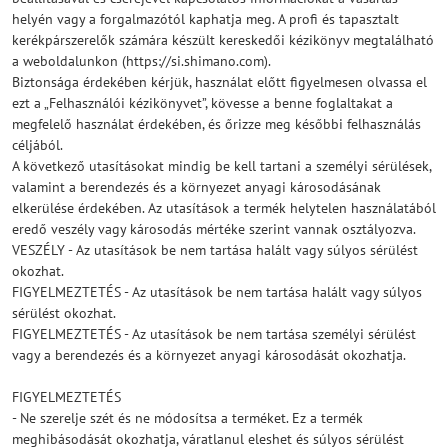
helyén vagy a forgalmazótól kaphatja meg. A profi és tapasztalt
kerékpárszerelők számára készült kereskedői kézikönyv megtalálható
a weboldalunkon (https://si.shimano.com).
Biztonsága érdekében kérjük, használat előtt figyelmesen olvassa el
ezt a „Felhasználói kézikönyvet”, kövesse a benne foglaltakat a
megfelelő használat érdekében, és őrizze meg későbbi felhasználás
céljából.
A következő utasításokat mindig be kell tartani a személyi sérülések,
valamint a berendezés és a környezet anyagi károsodásának
elkerülése érdekében. Az utasítások a termék helytelen használatából
eredő veszély vagy károsodás mértéke szerint vannak osztályozva.
VESZÉLY - Az utasítások be nem tartása halált vagy súlyos sérülést
okozhat.
FIGYELMEZTETÉS - Az utasítások be nem tartása halált vagy súlyos
sérülést okozhat.
FIGYELMEZTETÉS - Az utasítások be nem tartása személyi sérülést
vagy a berendezés és a környezet anyagi károsodását okozhatja.
FIGYELMEZTETÉS
- Ne szerelje szét és ne módosítsa a terméket. Ez a termék
meghibásodását okozhatja, váratlanul eleshet és súlyos sérülést