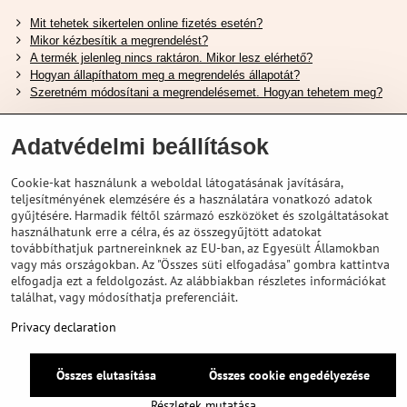
Mit tehetek sikertelen online fizetés esetén?
Mikor kézbesítik a megrendelést?
A termék jelenleg nincs raktáron. Mikor lesz elérhető?
Hogyan állapíthatom meg a megrendelés állapotát?
Szeretném módosítani a megrendelésemet. Hogyan tehetem meg?
Hasznos Linkek
Adatvédelmi beállítások
Shimano cipőméret táblázat
Cookie-kat használunk a weboldal látogatásának javítására,
Hogyan válasszuk ki a megfelelő felfüggesztési villát ?
teljesítményének elemzésére és a használatára vonatkozó adatok
Hogyan válasszuk ki a megfelelő méretű sisakot?
gyűjtésére. Harmadik féltől származó eszközöket és szolgáltatásokat
Shimano E-Bike Akkumulátor Útmutató
használhatunk erre a célra, és az összegyűjtött adatokat
Schwalbe Tubeless Gumik Felfedezése
továbbíthatjuk partnereinknek az EU-ban, az Egyesült Államokban
vagy más országokban. Az "Összes süti elfogadása" gombra kattintva
elfogadja ezt a feldolgozást. Az alábbiakban részletes információkat
találhat, vagy módosíthatja preferenciáit.
Privacy declaration
Összes elutasítása
Összes cookie engedélyezése
©
2026
VELOPORTAL STORES L.T.D.
Adatvédelem
Privacy declaration
Részletek mutatása