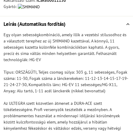
Raktározási szám:
ICSR800011130
Gyártó:
Leírás (Automatikus fordítás)
Egy olyan sebességkombináció, amely illik a vezetési stílusodhoz és
a választott terephez az új SHIMANO kazettával. A könnyű, 11
sebességes kazetta különféle kombinációkban kapható. A gyors,
precíz és sima váltás minden helyzetben garantált. Felhasznált
technológiák: HG-EV
Típus: ORSZÁGÚTI, Teljes csomag súlya: 303 g, 11 sebességes, Fogak
száma: 11-30, Fogak száma a lánckerekeken: 11-12-13-14-15-17-19-
21-24-27-30, Kompatibilis lánc: HG-EV 11 sebességes/HG-X11,
Anyag: Alu tartó, 1-11 acél lánckerék (nikkel bevonattal)
Az ULTEGRA szett közvetlen átmenet a DURA-ACE szett
tökéletességére. Profi versenyzők tesztelték a mezőnyben. A
problémamentes használat a mindennapi időjárási körülmények
között kulcsfontosságú elem, amely hozzájárul a hibátlan
kényelemhez fékezéskor és váltáskor edzés, verseny vagy hétvégi