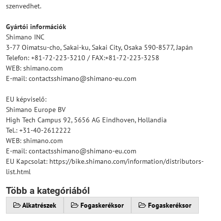
szenvedhet.
Gyártói információk
Shimano INC
3-77 Oimatsu-cho, Sakai-ku, Sakai City, Osaka 590-8577, Japán
Telefon: +81-72-223-3210 / FAX:+81-72-223-3258
WEB: shimano.com
E-mail: contactsshimano@shimano-eu.com
EU képviselő:
Shimano Europe BV
High Tech Campus 92, 5656 AG Eindhoven, Hollandia
Tel.: +31-40-2612222
WEB: shimano.com
E-mail: contactsshimano@shimano-eu.com
EU Kapcsolat: https://bike.shimano.com/information/distributors-
list.html
Több a kategóriából
Alkatrészek
Fogaskeréksor
Fogaskeréksor