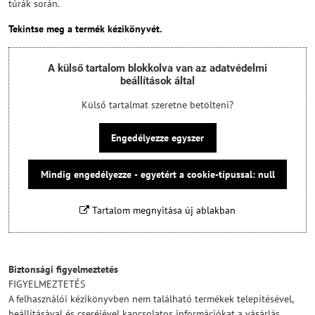
túrák során.
Tekintse meg a termék kézikönyvét.
A külső tartalom blokkolva van az adatvédelmi
beállítások által
Külső tartalmat szeretne betölteni?
Engedélyezze egyszer
Mindig engedélyezze - egyetért a cookie-típussal: null
Tartalom megnyitása új ablakban
Biztonsági figyelmeztetés
FIGYELMEZTETÉS
A felhasználói kézikönyvben nem található termékek telepítésével,
beállításával és cseréjével kapcsolatos információkat a vásárlás