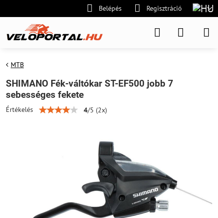
Belépés
Regisztráció
MTB
SHIMANO Fék-váltókar ST-EF500 jobb 7
sebességes fekete
Értékelés
4
/
5
(
2
x)