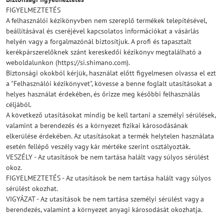
FIGYELMEZTETÉS
A felhasználói kézikönyvben nem szereplő termékek telepítésével,
beállításával és cseréjével kapcsolatos információkat a vásárlás
helyén vagy a forgalmazónál biztosítjuk. A profi és tapasztalt
kerékpárszerelőknek szánt kereskedői kézikönyv megtalálható a
weboldalunkon (https://si.shimano.com).
Biztonsági okokból kérjük, használat előtt figyelmesen olvassa el ezt
a "Felhasználói kézikönyvet", kövesse a benne foglalt utasításokat a
helyes használat érdekében, és őrizze meg későbbi felhasználás
céljából.
A következő utasításokat mindig be kell tartani a személyi sérülések,
valamint a berendezés és a környezet fizikai károsodásának
elkerülése érdekében. Az utasításokat a termék helytelen használata
esetén fellépő veszély vagy kár mértéke szerint osztályozták.
VESZÉLY - Az utasítások be nem tartása halált vagy súlyos sérülést
okoz.
FIGYELMEZTETÉS - Az utasítások be nem tartása halált vagy súlyos
sérülést okozhat.
VIGYÁZAT - Az utasítások be nem tartása személyi sérülést vagy a
berendezés, valamint a környezet anyagi károsodását okozhatja.