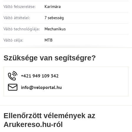
Váltó felszerelése:
Karimára
Váltó áttételei:
7 sebesség
Váltó technológiája:
Mechanikus
Váltó célja:
MTB
Szüksége van segítségre?
+421 949 109 342
info​​@veloportal​.hu
Ellenőrzött vélemények az
Arukereso.hu-ról