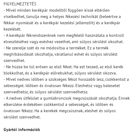
FIGYELMEZTETÉS
- Mivel minden kerékpár modelltől függően kissé eltérően
viselkedhet, tanulja meg a helyes fékezési technikát (beleértve a
fékkar nyomását és a kerékpár kezelési jellemzőit) és a kerékpár
kezelését.
- A kerékpár fékrendszerének nem megfelelő használata a kontroll
elvesztéséhez vagy eséshez vezethet, ami súlyos sérülést okozhat.
- Ne szerelje szét és ne módosítsa a terméket. Ez a termék
meghibásodását okozhatja, váratlanul eshet és súlyos sérülést
szenvedhet.
- Ne húzza be túl erősen az első féket. Ha ezt teszed, az első kerék
blokkolhat, és a kerékpár előrebukhat, súlyos sérülést okozva.
- Mivel nedves időben a szükséges fékút hosszabb lesz, csökkentsd a
sebességet. Időben és óvatosan fékezz. Eleshetsz vagy balesetet
szenvedhetsz, és súlyos sérülést szenvedhetsz.
- A nedves útfelület a gumiabroncsok megcsúszását okozhatja. Ennek
elkerülése érdekében csökkentsd a sebességet, és időben és
óvatosan fékezz. Ha a kerekek megcsúsznak, eleshet és súlyos
sérülést szenvedhet.
Gyártói információk