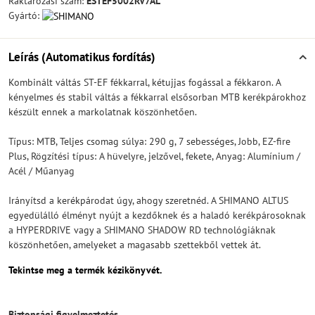
Raktározási szám:
ESTEF5002RV7AL
Gyártó:
Leírás (Automatikus fordítás)
Kombinált váltás ST-EF fékkarral, kétujjas fogással a fékkaron. A
kényelmes és stabil váltás a fékkarral elsősorban MTB kerékpárokhoz
készült ennek a markolatnak köszönhetően.
Típus: MTB, Teljes csomag súlya: 290 g, 7 sebességes, Jobb, EZ-fire
Plus, Rögzítési típus: A hüvelyre, jelzővel, fekete, Anyag: Alumínium /
Acél / Műanyag
Irányítsd a kerékpárodat úgy, ahogy szeretnéd. A SHIMANO ALTUS
egyedülálló élményt nyújt a kezdőknek és a haladó kerékpárosoknak
a HYPERDRIVE vagy a SHIMANO SHADOW RD technológiáknak
köszönhetően, amelyeket a magasabb szettekből vettek át.
Tekintse meg a termék kézikönyvét.
Biztonsági figyelmeztetés