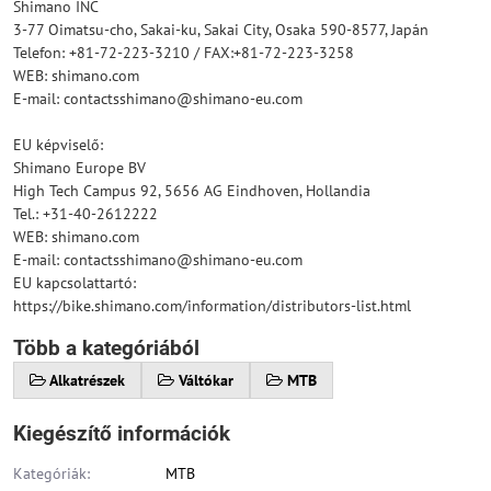
Shimano INC
3-77 Oimatsu-cho, Sakai-ku, Sakai City, Osaka 590-8577, Japán
Telefon: +81-72-223-3210 / FAX:+81-72-223-3258
WEB: shimano.com
E-mail: contactsshimano@shimano-eu.com
EU képviselő:
Shimano Europe BV
High Tech Campus 92, 5656 AG Eindhoven, Hollandia
Tel.: +31-40-2612222
WEB: shimano.com
E-mail: contactsshimano@shimano-eu.com
EU kapcsolattartó:
https://bike.shimano.com/information/distributors-list.html
Több a kategóriából
Alkatrészek
Váltókar
MTB
Kiegészítő információk
Kategóriák:
MTB