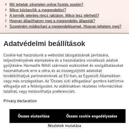
Mit tehetek sikertelen online fizetés esetén?
Mikor kézbesítik a megrendelést?
A termék jelenleg nincs raktáron. Mikor lesz elérhető?
Hogyan állapíthatom meg a megrendelés állapotát?
Szeretném módosítani a megrendelésemet. Hogyan tehetem meg?
Hasznos Linkek
Adatvédelmi beállítások
Shimano cipőméret táblázat
Cookie-kat használunk a weboldal látogatásának javítására,
Hogyan válasszuk ki a megfelelő felfüggesztési villát ?
teljesítményének elemzésére és a használatára vonatkozó adatok
Hogyan válasszuk ki a megfelelő méretű sisakot?
gyűjtésére. Harmadik féltől származó eszközöket és szolgáltatásokat
Shimano E-Bike Akkumulátor Útmutató
használhatunk erre a célra, és az összegyűjtött adatokat
Schwalbe Tubeless Gumik Felfedezése
továbbíthatjuk partnereinknek az EU-ban, az Egyesült Államokban
vagy más országokban. Az "Összes süti elfogadása" gombra kattintva
elfogadja ezt a feldolgozást. Az alábbiakban részletes információkat
találhat, vagy módosíthatja preferenciáit.
Privacy declaration
Összes elutasítása
Összes cookie engedélyezése
©
2026
VELOPORTAL STORES L.T.D.
Adatvédelem
Privacy declaration
Részletek mutatása