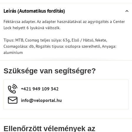
Leírás (Automatikus fordítás)
Féktárcsa adapter. Az adapter használatával az agyrögzítés a Center
Lock helyett 6 lyukúvá változik.
Típus: MTB, Csomag teljes súlya: 63g, Első / Hátsó, fekete,
Csomagolása: db, Rögzítés típusa: oszlopra szerelhető, Anyaga:
alumínium
Szüksége van segítségre?
+421 949 109 342
info​​@veloportal​.hu
Ellenőrzött vélemények az