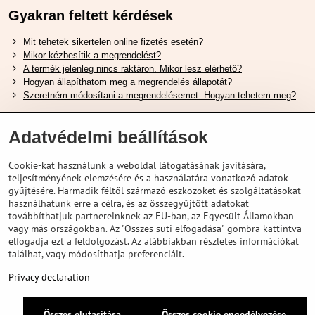
Gyakran feltett kérdések
Mit tehetek sikertelen online fizetés esetén?
Mikor kézbesítik a megrendelést?
A termék jelenleg nincs raktáron. Mikor lesz elérhető?
Hogyan állapíthatom meg a megrendelés állapotát?
Szeretném módosítani a megrendelésemet. Hogyan tehetem meg?
Hasznos Linkek
Adatvédelmi beállítások
Shimano cipőméret táblázat
Cookie-kat használunk a weboldal látogatásának javítására,
Hogyan válasszuk ki a megfelelő felfüggesztési villát ?
teljesítményének elemzésére és a használatára vonatkozó adatok
Hogyan válasszuk ki a megfelelő méretű sisakot?
gyűjtésére. Harmadik féltől származó eszközöket és szolgáltatásokat
Shimano E-Bike Akkumulátor Útmutató
használhatunk erre a célra, és az összegyűjtött adatokat
Schwalbe Tubeless Gumik Felfedezése
továbbíthatjuk partnereinknek az EU-ban, az Egyesült Államokban
vagy más országokban. Az "Összes süti elfogadása" gombra kattintva
elfogadja ezt a feldolgozást. Az alábbiakban részletes információkat
találhat, vagy módosíthatja preferenciáit.
Privacy declaration
Összes elutasítása
Összes cookie engedélyezése