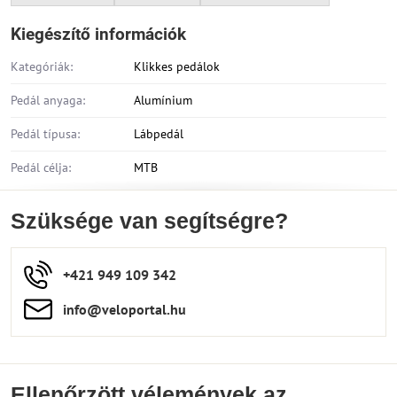
Kiegészítő információk
Kategóriák:
Klikkes pedálok
Pedál anyaga:
Alumínium
Pedál típusa:
Lábpedál
Pedál célja:
MTB
Szüksége van segítségre?
+421 949 109 342
info​​@veloportal​.hu
Ellenőrzött vélemények az