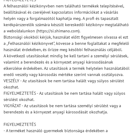
A felhasználói kézikönyvben nem található termékek telepítésével,
beállításával és cseréjével kapcsolatos információkat a vásárlás
helyén vagy a forgalmazótól kaphatja meg. A profi és tapasztalt
kerékpárszerelők számára készült kereskedői kézikönyv megtalálható
a weboldalunkon (https://si.shimano.com).
Biztonsági okokból kérjük, használat előtt figyelmesen olvassa el ezt
a „Felhasználói kézikönyvet”, kövesse a benne foglaltakat a megfelelő
használat érdekében, és őrizze meg későbbi felhasználás céljából.
A következő utasításokat mindig be kell tartani a személyi sérülések,
valamint a berendezés és a környezet anyagi károsodásának
elkerülése érdekében. Az utasítások a termék helytelen használatából
eredő veszély vagy károsodás mértéke szerint vannak osztályozva.
VESZÉLY - Az utasítások be nem tartása halált vagy súlyos sérülést
okozhat.
FIGYELMEZTETÉS - Az utasítások be nem tartása halált vagy súlyos
sérülést okozhat.
VIGYÁZAT - Az utasítások be nem tartása személyi sérülést vagy a
berendezés és a környezet anyagi károsodását okozhatja.
FIGYELMEZTETÉS
- A terméket használó gyermekek biztonsága érdekében a