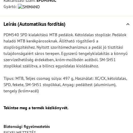
Raktározási szám:
EPDM540L
Gyártó:
Leírás (Automatikus fordítás)
PDM540 SPD kialakítású MTB pedálok. Kétoldalas stoplizár. Pedálok
haladó MTB kerékpárosoknak. Állítható rögzítőerő a
stoplirögzítéshez. Nyitott szorítómechanizmus a pedál jó tisztítási
tulajdonságaiért sáros terepen. Egyszerű tengelykialakítás a könnyű
szervizelhetőség érdekében, króm-molibdén acélból. SM-SH51
stoplikkal szállítva, a bilincs egyoldalas kioldásához.
Típus: MTB, Teljes csomag súlya: 497 g, Használat: XC/CX, kétoldalas,
SPD, fekete, SM-SH51 stoplikkal, Anyag: pedáltest (alumínium),
tengely (króm+acél)
Tekintse meg a termék kézikönyvét.
Biztonsági figyelmeztetés
FIGYELMEZTETÉS