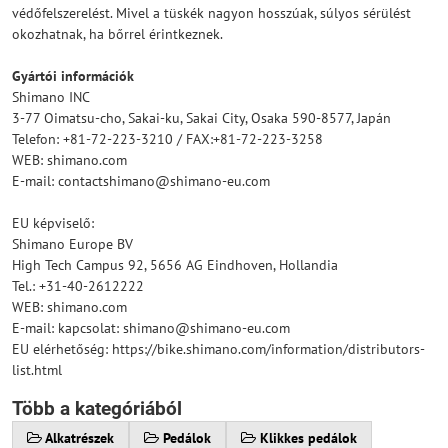
védőfelszerelést. Mivel a tüskék nagyon hosszúak, súlyos sérülést
okozhatnak, ha bőrrel érintkeznek.
Gyártói információk
Shimano INC
3-77 Oimatsu-cho, Sakai-ku, Sakai City, Osaka 590-8577, Japán
Telefon: +81-72-223-3210 / FAX:+81-72-223-3258
WEB: shimano.com
E-mail: contactshimano@shimano-eu.com
EU képviselő:
Shimano Europe BV
High Tech Campus 92, 5656 AG Eindhoven, Hollandia
Tel.: +31-40-2612222
WEB: shimano.com
E-mail: kapcsolat: shimano@shimano-eu.com
EU elérhetőség: https://bike.shimano.com/information/distributors-
list.html
Több a kategóriából
Alkatrészek
Pedálok
Klikkes pedálok