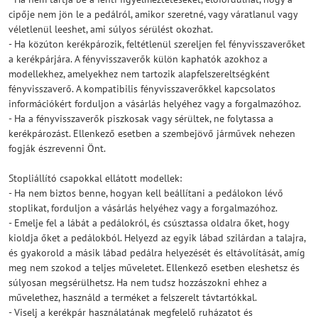
cipője nem jön le a pedálról, amikor szeretné, vagy váratlanul vagy
véletlenül leeshet, ami súlyos sérülést okozhat.
- Ha közúton kerékpározik, feltétlenül szereljen fel fényvisszaverőket
a kerékpárjára. A fényvisszaverők külön kaphatók azokhoz a
modellekhez, amelyekhez nem tartozik alapfelszereltségként
fényvisszaverő. A kompatibilis fényvisszaverőkkel kapcsolatos
információkért forduljon a vásárlás helyéhez vagy a forgalmazóhoz.
- Ha a fényvisszaverők piszkosak vagy sérültek, ne folytassa a
kerékpározást. Ellenkező esetben a szembejövő járművek nehezen
fogják észrevenni Önt.
Stopliállító csapokkal ellátott modellek:
- Ha nem biztos benne, hogyan kell beállítani a pedálokon lévő
stoplikat, forduljon a vásárlás helyéhez vagy a forgalmazóhoz.
- Emelje fel a lábát a pedálokról, és csúsztassa oldalra őket, hogy
kioldja őket a pedálokból. Helyezd az egyik lábad szilárdan a talajra,
és gyakorold a másik lábad pedálra helyezését és eltávolítását, amíg
meg nem szokod a teljes műveletet. Ellenkező esetben eleshetsz és
súlyosan megsérülhetsz. Ha nem tudsz hozzászokni ehhez a
művelethez, használd a terméket a felszerelt távtartókkal.
- Viselj a kerékpár használatának megfelelő ruházatot és