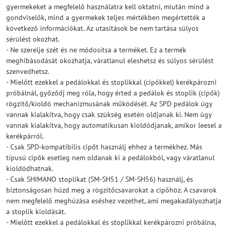
gyermekeket a megfelelő használatra kell oktatni, miután mind a
gondviselők, mind a gyermekek teljes mértékben megértették a
következő információkat. Az utasítások be nem tartása súlyos
sérülést okozhat.
- Ne szerelje szét és ne módosítsa a terméket. Ez a termék
meghibásodását okozhatja, váratlanul eleshetsz és súlyos sérülést
szenvedhetsz.
- Mielőtt ezekkel a pedálokkal és stoplikkal (cipőkkel) kerékpározni
próbálnál, győződj meg róla, hogy érted a pedálok és stoplik (cipők)
rögzítő/kioldó mechanizmusának működését. Az SPD pedálok úgy
vannak kialakítva, hogy csak szükség esetén oldjanak ki. Nem úgy
vannak kialakítva, hogy automatikusan kioldódjanak, amikor leesel a
kerékpárról.
- Csak SPD-kompatibilis cipőt használj ehhez a termékhez. Más
típusú cipők esetleg nem oldanak ki a pedálokból, vagy váratlanul
kioldódhatnak.
- Csak SHIMANO stoplikat (SM-SH51 / SM-SH56) használj, és
biztonságosan húzd meg a rögzítőcsavarokat a cipőhöz. A csavarok
nem megfelelő meghúzása eséshez vezethet, ami megakadályozhatja
a stoplik kioldását.
- Mielőtt ezekkel a pedálokkal és stoplikkal kerékpározni próbálna,