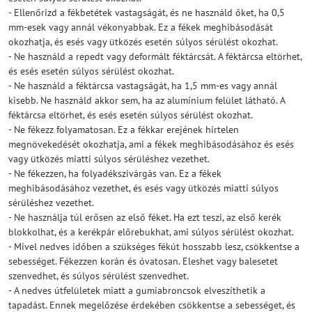
- Ellenőrizd a fékbetétek vastagságát, és ne használd őket, ha 0,5
mm-esek vagy annál vékonyabbak. Ez a fékek meghibásodását
okozhatja, és esés vagy ütközés esetén súlyos sérülést okozhat.
- Ne használd a repedt vagy deformált féktárcsát. A féktárcsa eltörhet,
és esés esetén súlyos sérülést okozhat.
- Ne használd a féktárcsa vastagságát, ha 1,5 mm-es vagy annál
kisebb. Ne használd akkor sem, ha az alumínium felület látható. A
féktárcsa eltörhet, és esés esetén súlyos sérülést okozhat.
- Ne fékezz folyamatosan. Ez a fékkar erejének hirtelen
megnövekedését okozhatja, ami a fékek meghibásodásához és esés
vagy ütközés miatti súlyos sérüléshez vezethet.
- Ne fékezzen, ha folyadékszivárgás van. Ez a fékek
meghibásodásához vezethet, és esés vagy ütközés miatti súlyos
sérüléshez vezethet.
- Ne használja túl erősen az első féket. Ha ezt teszi, az első kerék
blokkolhat, és a kerékpár előrebukhat, ami súlyos sérülést okozhat.
- Mivel nedves időben a szükséges fékút hosszabb lesz, csökkentse a
sebességet. Fékezzen korán és óvatosan. Eleshet vagy balesetet
szenvedhet, és súlyos sérülést szenvedhet.
- A nedves útfelületek miatt a gumiabroncsok elveszíthetik a
tapadást. Ennek megelőzése érdekében csökkentse a sebességet, és