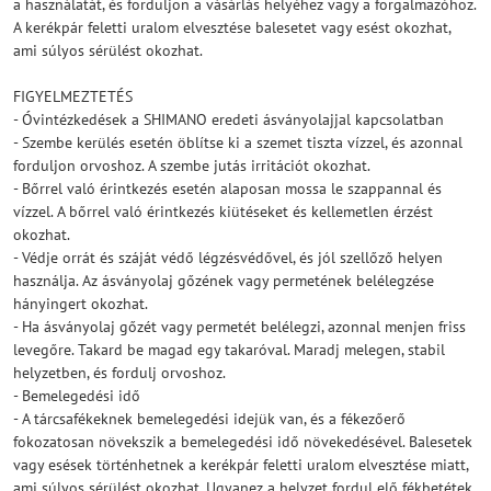
a használatát, és forduljon a vásárlás helyéhez vagy a forgalmazóhoz.
A kerékpár feletti uralom elvesztése balesetet vagy esést okozhat,
ami súlyos sérülést okozhat.
FIGYELMEZTETÉS
- Óvintézkedések a SHIMANO eredeti ásványolajjal kapcsolatban
- Szembe kerülés esetén öblítse ki a szemet tiszta vízzel, és azonnal
forduljon orvoshoz. A szembe jutás irritációt okozhat.
- Bőrrel való érintkezés esetén alaposan mossa le szappannal és
vízzel. A bőrrel való érintkezés kiütéseket és kellemetlen érzést
okozhat.
- Védje orrát és száját védő légzésvédővel, és jól szellőző helyen
használja. Az ásványolaj gőzének vagy permetének belélegzése
hányingert okozhat.
- Ha ásványolaj gőzét vagy permetét belélegzi, azonnal menjen friss
levegőre. Takard be magad egy takaróval. Maradj melegen, stabil
helyzetben, és fordulj orvoshoz.
- Bemelegedési idő
- A tárcsafékeknek bemelegedési idejük van, és a fékezőerő
fokozatosan növekszik a bemelegedési idő növekedésével. Balesetek
vagy esések történhetnek a kerékpár feletti uralom elvesztése miatt,
ami súlyos sérülést okozhat. Ugyanez a helyzet fordul elő fékbetétek