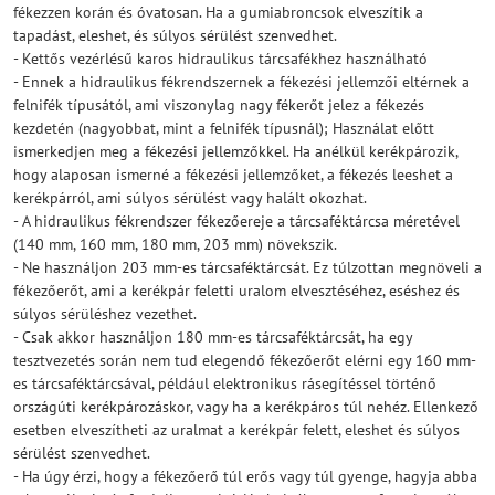
fékezzen korán és óvatosan. Ha a gumiabroncsok elveszítik a
tapadást, eleshet, és súlyos sérülést szenvedhet.
- Kettős vezérlésű karos hidraulikus tárcsafékhez használható
- Ennek a hidraulikus fékrendszernek a fékezési jellemzői eltérnek a
felnifék típusától, ami viszonylag nagy fékerőt jelez a fékezés
kezdetén (nagyobbat, mint a felnifék típusnál); Használat előtt
ismerkedjen meg a fékezési jellemzőkkel. Ha anélkül kerékpározik,
hogy alaposan ismerné a fékezési jellemzőket, a fékezés leeshet a
kerékpárról, ami súlyos sérülést vagy halált okozhat.
- A hidraulikus fékrendszer fékezőereje a tárcsaféktárcsa méretével
(140 mm, 160 mm, 180 mm, 203 mm) növekszik.
- Ne használjon 203 mm-es tárcsaféktárcsát. Ez túlzottan megnöveli a
fékezőerőt, ami a kerékpár feletti uralom elvesztéséhez, eséshez és
súlyos sérüléshez vezethet.
- Csak akkor használjon 180 mm-es tárcsaféktárcsát, ha egy
tesztvezetés során nem tud elegendő fékezőerőt elérni egy 160 mm-
es tárcsaféktárcsával, például elektronikus rásegítéssel történő
országúti kerékpározáskor, vagy ha a kerékpáros túl nehéz. Ellenkező
esetben elveszítheti az uralmat a kerékpár felett, eleshet és súlyos
sérülést szenvedhet.
- Ha úgy érzi, hogy a fékezőerő túl erős vagy túl gyenge, hagyja abba