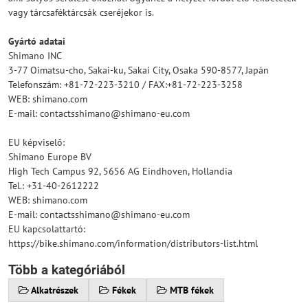
vagy tárcsaféktárcsák cseréjekor is.
Gyártó adatai
Shimano INC
3-77 Oimatsu-cho, Sakai-ku, Sakai City, Osaka 590-8577, Japán
Telefonszám: +81-72-223-3210 / FAX:+81-72-223-3258
WEB: shimano.com
E-mail: contactsshimano@shimano-eu.com
EU képviselő:
Shimano Europe BV
High Tech Campus 92, 5656 AG Eindhoven, Hollandia
Tel.: +31-40-2612222
WEB: shimano.com
E-mail: contactsshimano@shimano-eu.com
EU kapcsolattartó:
https://bike.shimano.com/information/distributors-list.html
Több a kategóriából
Alkatrészek
Fékek
MTB fékek