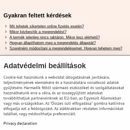
Gyakran feltett kérdések
Mit tehetek sikertelen online fizetés esetén?
Mikor kézbesítik a megrendelést?
A termék jelenleg nincs raktáron. Mikor lesz elérhető?
Hogyan állapíthatom meg a megrendelés állapotát?
Szeretném módosítani a megrendelésemet. Hogyan tehetem meg?
Hasznos Linkek
Adatvédelmi beállítások
Shimano cipőméret táblázat
Cookie-kat használunk a weboldal látogatásának javítására,
Hogyan válasszuk ki a megfelelő felfüggesztési villát ?
teljesítményének elemzésére és a használatára vonatkozó adatok
Hogyan válasszuk ki a megfelelő méretű sisakot?
gyűjtésére. Harmadik féltől származó eszközöket és szolgáltatásokat
Shimano E-Bike Akkumulátor Útmutató
használhatunk erre a célra, és az összegyűjtött adatokat
Schwalbe Tubeless Gumik Felfedezése
továbbíthatjuk partnereinknek az EU-ban, az Egyesült Államokban
vagy más országokban. Az "Összes süti elfogadása" gombra kattintva
elfogadja ezt a feldolgozást. Az alábbiakban részletes információkat
találhat, vagy módosíthatja preferenciáit.
Privacy declaration