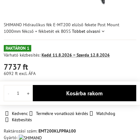
SHIMANO Hidraulikus fék E-MT200 elülső fekete Post Mount
1000mm fékcső + fékbetét ek B05S
Többet olvasni
RAKTÁRON 1
Várható kézbesítés:
Kedd
11.8.2026 −
Szerda
12.8.2026
7737 ft
6092 ft
excl. ÁFA
Kosárba rakom
Kedvenc
Termékre vonatkozó kérdés
Watchdog
Kézbesítés
Raktározási szám:
EMT200KLFPRA100
Gyártó: