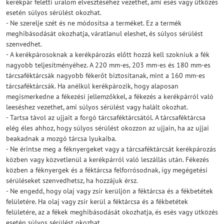
kerékpár feletti uralom elvesztéséhez vezethet, ami esés vagy ütközés
esetén súlyos sérülést okozhat.
- Ne szerelje szét és ne módosítsa a terméket. Ez a termék
meghibásodását okozhatja, váratlanul eleshet, és súlyos sérülést
szenvedhet.
- A kerékpárosoknak a kerékpározás előtt hozzá kell szokniuk a fék
nagyobb teljesítményéhez. A 220 mm-es, 203 mm-es és 180 mm-es
tárcsaféktárcsák nagyobb fékerőt biztosítanak, mint a 160 mm-es
tárcsaféktárcsák. Ha anélkül kerékpározik, hogy alaposan
megismerkedne a fékezési jellemzőkkel, a fékezés a kerékpárról való
leeséshez vezethet, ami súlyos sérülést vagy halált okozhat.
- Tartsa távol az ujjait a forgó tárcsaféktárcsától. A tárcsaféktárcsa
elég éles ahhoz, hogy súlyos sérülést okozzon az ujjain, ha az ujjai
beakadnak a mozgó tárcsa lyukaiba.
- Ne érintse meg a féknyergeket vagy a tárcsaféktárcsát kerékpározás
közben vagy közvetlenül a kerékpárról való leszállás után. Fékezés
közben a féknyergek és a féktárcsa felforrósodnak, így megégetési
sérüléseket szenvedhetsz, ha hozzájuk érsz.
- Ne engedd, hogy olaj vagy zsír kerüljön a féktárcsa és a fékbetétek
felületére. Ha olaj vagy zsír kerül a féktárcsa és a fékbetétek
felületére, az a fékek meghibásodását okozhatja, és esés vagy ütközés
esetén súlyos sérülést okozhat.