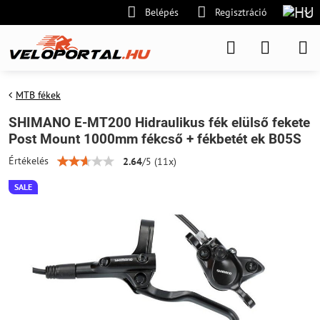
Belépés
Regisztráció
MTB fékek
SHIMANO E-MT200 Hidraulikus fék elülső fekete
Post Mount 1000mm fékcső + fékbetét ek B05S
Értékelés
2.64
/
5
(
11
x)
SALE