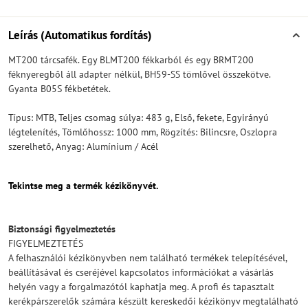
Leírás (Automatikus fordítás)
MT200 tárcsafék. Egy BLMT200 fékkarból és egy BRMT200
féknyeregből áll adapter nélkül, BH59-SS tömlővel összekötve.
Gyanta B05S fékbetétek.
Típus: MTB, Teljes csomag súlya: 483 g, Első, fekete, Egyirányú
légtelenítés, Tömlőhossz: 1000 mm, Rögzítés: Bilincsre, Oszlopra
szerelhető, Anyag: Alumínium / Acél
Tekintse meg a termék kézikönyvét.
Biztonsági figyelmeztetés
FIGYELMEZTETÉS
A felhasználói kézikönyvben nem található termékek telepítésével,
beállításával és cseréjével kapcsolatos információkat a vásárlás
helyén vagy a forgalmazótól kaphatja meg. A profi és tapasztalt
kerékpárszerelők számára készült kereskedői kézikönyv megtalálható