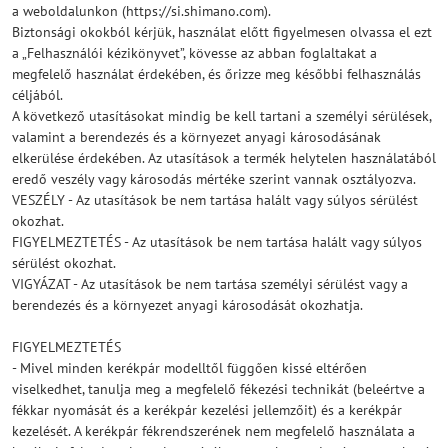
a weboldalunkon (https://si.shimano.com).
Biztonsági okokból kérjük, használat előtt figyelmesen olvassa el ezt
a „Felhasználói kézikönyvet”, kövesse az abban foglaltakat a
megfelelő használat érdekében, és őrizze meg későbbi felhasználás
céljából.
A következő utasításokat mindig be kell tartani a személyi sérülések,
valamint a berendezés és a környezet anyagi károsodásának
elkerülése érdekében. Az utasítások a termék helytelen használatából
eredő veszély vagy károsodás mértéke szerint vannak osztályozva.
VESZÉLY - Az utasítások be nem tartása halált vagy súlyos sérülést
okozhat.
FIGYELMEZTETÉS - Az utasítások be nem tartása halált vagy súlyos
sérülést okozhat.
VIGYÁZAT - Az utasítások be nem tartása személyi sérülést vagy a
berendezés és a környezet anyagi károsodását okozhatja.
FIGYELMEZTETÉS
- Mivel minden kerékpár modelltől függően kissé eltérően
viselkedhet, tanulja meg a megfelelő fékezési technikát (beleértve a
fékkar nyomását és a kerékpár kezelési jellemzőit) és a kerékpár
kezelését. A kerékpár fékrendszerének nem megfelelő használata a