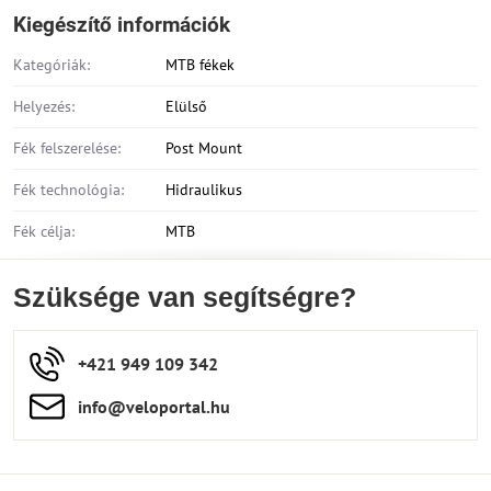
Kiegészítő információk
Kategóriák:
MTB fékek
Helyezés:
Elülső
Fék felszerelése:
Post Mount
Fék technológia:
Hidraulikus
Fék célja:
MTB
Szüksége van segítségre?
+421 949 109 342
info​​@veloportal​.hu