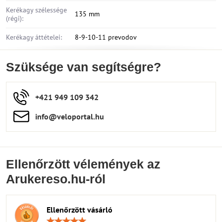
Kerékagy szélessége
135 mm
(régi):
Kerékagy áttételei:
8-9-10-11 prevodov
Szüksége van segítségre?
+421 949 109 342
info​​@veloportal​.hu
Ellenőrzött vélemények az
Arukereso.hu-ról
Ellenőrzött vásárló
Értékelés: