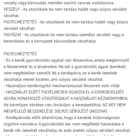
veszély vagy károsodás mértéke szerint vannak osztályozva.
VESZÉLY - Az utasítások be nem tartása halált vagy súlyos sérülést
okozhat.
FIGYELMEZTETÉS - Az utasítások be nem tartása halált vagy súlyos
sérülést okozhat.
VIGYÁZAT - Az utasítások be nem tartása személyi sérülést vagy a
berendezés és a környezet károsodását okozhatja.
FIGYELMEZTETÉS
- Ez a kerék gyorskioldós agybal van felszerelve, amely megkönnyíti
a felszerelést és a leszerelést. Ha ezt a gyorskioldó agyat (kereket)
nem megfelelően szerelik fel a kerékpárra, az a kerék leesését
okozhatja menet közben, ami súlyos sérülést okozhat.
- Használjon kerékrögzítő mechanizmussal felszerelt első villát.
- HASZNÁLAT ELŐTT FIGYELMESEN OLVASSA EL A GYORSKIOLDÓS
AGYRA VONATKOZÓ UTASÍTÁSOKAT A HASZNÁLATI KÉZIKÖNYVBEN.
Ha bármilyen kérdése van, forduljon a kereskedőhöz. AZ AGY NEM
MEGFELELŐ BESZERELÉSE SÚLYOS SÉRÜLÉST OKOZHAT.
- Kerékpározás előtt ellenőrizze, hogy a kerekek biztonságosan
rögzítve vannak-e. A gyorskioldó kar nem megfelelő használata a
kerék stb. leesését okozhatja, és esés esetén súlyos sérülést okozhat.