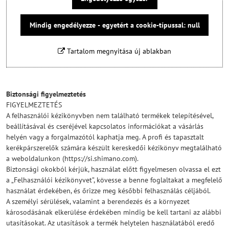
Mindig engedélyezze - egyetért a cookie-típussal: null
Tartalom megnyitása új ablakban
Biztonsági figyelmeztetés
FIGYELMEZTETÉS
A felhasználói kézikönyvben nem található termékek telepítésével,
beállításával és cseréjével kapcsolatos információkat a vásárlás
helyén vagy a forgalmazótól kaphatja meg. A profi és tapasztalt
kerékpárszerelők számára készült kereskedői kézikönyv megtalálható
a weboldalunkon (https://si.shimano.com).
Biztonsági okokból kérjük, használat előtt figyelmesen olvassa el ezt
a „Felhasználói kézikönyvet”, kövesse a benne foglaltakat a megfelelő
használat érdekében, és őrizze meg későbbi felhasználás céljából.
A személyi sérülések, valamint a berendezés és a környezet
károsodásának elkerülése érdekében mindig be kell tartani az alábbi
utasításokat. Az utasítások a termék helytelen használatából eredő