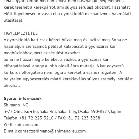
- Ha a gyorskioldó mechanizmust nem használják megfelelően, a
kerék leeshet a kerékpárról, ami súlyos sérülést okozhat. Használat
előtt figyelmesen olvassa el a gyorskioldó mechanizmus használati
utasítását.
FIGYELMEZTETÉS
A gyorskioldó kart csak kézzel húzza meg és lazítsa meg. Soha ne
használjon szerszámot, például kalapácsot a gyorszáras kar
meghúzásához, mert ez sérülést okozhat.
Soha ne húzza meg a kereket a vázhoz a gyorszáras kar
elforgatásával, ahogy a jobb oldali ábra mutatja. A kar egyszerű
körkörös elforgatása nem fogja a kereket a vázhoz rögzíteni. A
helytelen agybeszerelés miatti kerékleválás súlyos személyi sérülést
okozhat.
Gyártói információk
Shimano INC
3-77 Oimatsu-cho, Sakai-ku, Sakai City, Osaka 590-8577, Japán
Telefon: +81-72-223-3210 / FAX:+81-72-223-3258
WEB: shimano.com
E-mail: contactsshimano@shimano-eu.com