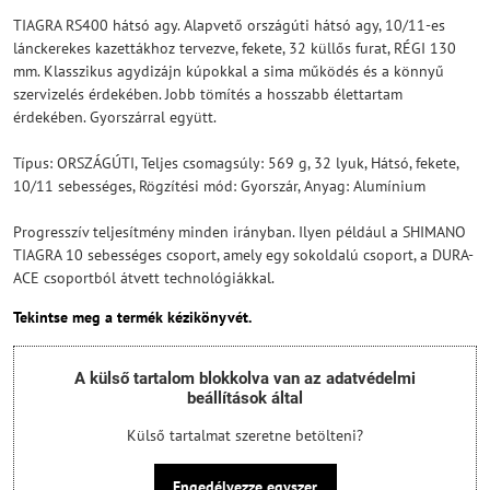
TIAGRA RS400 hátsó agy. Alapvető országúti hátsó agy, 10/11-es
lánckerekes kazettákhoz tervezve, fekete, 32 küllős furat, RÉGI 130
mm. Klasszikus agydizájn kúpokkal a sima működés és a könnyű
szervizelés érdekében. Jobb tömítés a hosszabb élettartam
érdekében. Gyorszárral együtt.
Típus: ORSZÁGÚTI, Teljes csomagsúly: 569 g, 32 lyuk, Hátsó, fekete,
10/11 sebességes, Rögzítési mód: Gyorszár, Anyag: Alumínium
Progresszív teljesítmény minden irányban. Ilyen például a SHIMANO
TIAGRA 10 sebességes csoport, amely egy sokoldalú csoport, a DURA-
ACE csoportból átvett technológiákkal.
Tekintse meg a termék kézikönyvét.
A külső tartalom blokkolva van az adatvédelmi
beállítások által
Külső tartalmat szeretne betölteni?
Engedélyezze egyszer