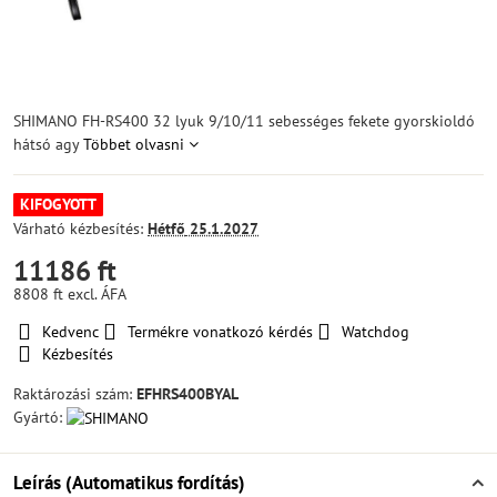
SHIMANO FH-RS400 32 lyuk 9/10/11 sebességes fekete gyorskioldó
hátsó agy
Többet olvasni
KIFOGYOTT
Várható kézbesítés:
Hétfő
25.1.2027
11186 ft
8808 ft
excl. ÁFA
Kedvenc
Termékre vonatkozó kérdés
Watchdog
Kézbesítés
Raktározási szám:
EFHRS400BYAL
Gyártó:
Leírás (Automatikus fordítás)