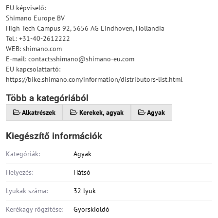
EU képviselő:
Shimano Europe BV
High Tech Campus 92, 5656 AG Eindhoven, Hollandia
Tel.: +31-40-2612222
WEB: shimano.com
E-mail: contactsshimano@shimano-eu.com
EU kapcsolattartó:
https://bike.shimano.com/information/distributors-list.html
Több a kategóriából
Alkatrészek
Kerekek, agyak
Agyak
Kiegészítő információk
Kategóriák:
Agyak
Helyezés:
Hátsó
Lyukak száma:
32 lyuk
Kerékagy rögzítése:
Gyorskioldó