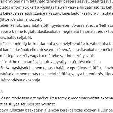
ézikönyvben nem található termékek beszerelésével, beállításával
olatos információkért a vásárlás helyén vagy a forgalmazónál kell 
alt kerékpárszerelők számára készült kereskedői kézikönyv megtal
https://si.shimano.com).
ében kérjük, használat előtt figyelmesen olvassa el ezt a "Felhas
vesse a benne foglalt utasításokat a megfelelő használat érdekébe
asználás céljából.
ításokat mindig be kell tartani a személyi sérülések, valamint a b
kai károsodásának elkerülése érdekében. Az utasításokat a termék 
n fellépő veszély vagy kár mértéke szerint osztályozták.
sítások be nem tartása halált vagy súlyos sérülést okozhat.
 Az utasítások be nem tartása halált vagy súlyos sérülést okozh
asítások be nem tartása személyi sérülést vagy a berendezés, illet
 károsodását okozhatja.
ÉS
ét és ne módosítsa a terméket. Ez a termék meghibásodását okozhat
et és súlyos sérülést szenvedhet.
hogy a ruházata beakadjon a láncba kerékpározás közben. Különbe