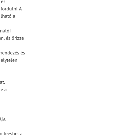
 és
fordulni. A
álható a
ználói
n, és őrizze
erendezés és
helytelen
at.
ve a
ja,
n leeshet a