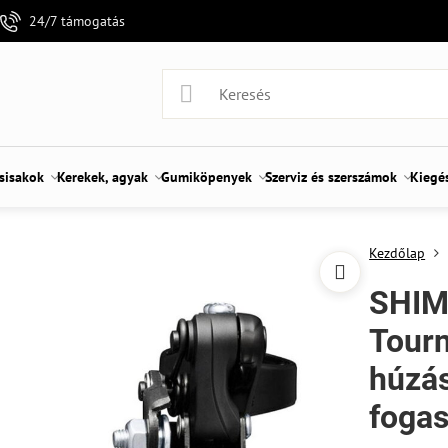
24/7 támogatás
 sisakok
Kerekek, agyak
Gumiköpenyek
Szerviz és szerszámok
Kiegé
Kezdőlap
SHIM
Tourn
húzá
foga