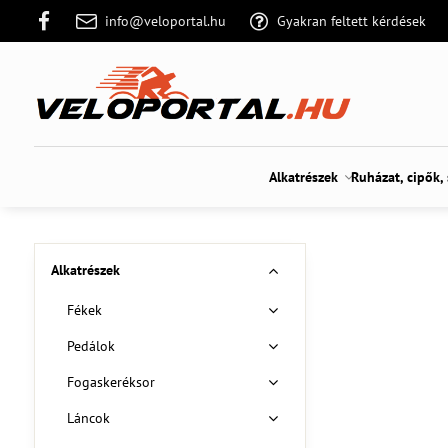
info@veloportal.hu
Gyakran feltett kérdések
Alkatrészek
Ruházat, cipők,
Alkatrészek
Fékek
Pedálok
Fogaskeréksor
Láncok