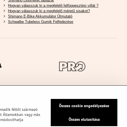
Shimano cipőméret táblázat
Hogyan válasszuk ki a megfelelő felfüggesztési villát ?
Hogyan válasszuk ki a megfelelő méretű sisakot?
Shimano E-Bike Akkumulátor Útmutató
Schwalbe Tubeless Gumik Felfedezése
Összes cookie engedélyezése
rmadik féltől származó
ült Államokban vagy más
Összes elutasítása
y módosíthatja