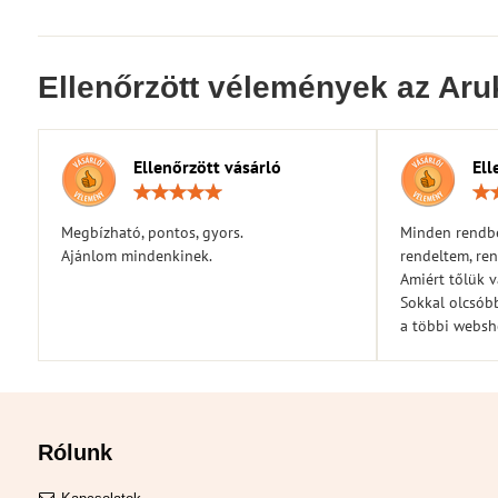
Ellenőrzött vélemények az Aru
Ellenőrzött vásárló
Ell
Értékelés:
5
/
Megbízható, pontos, gyors.
Minden rendbe
5
Ajánlom mindenkinek.
rendeltem, ren
Amiért tőlük 
Sokkal olcsóbb
a többi webs
Rólunk