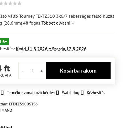
ső váltó Tourney FD-TZ510 3x6/7 sebességes felső húzás
g (28,6mm) 48 fogas
Többet olvasni
 6+
besítés:
Kedd
11.8.2026 −
Szerda
12.8.2026
 ft
Kosárba rakom
cl. ÁFA
Termékre vonatkozó kérdés
Watchdog
Kézbesítés
szám:
EFDTZ510DSTS6
dítás)