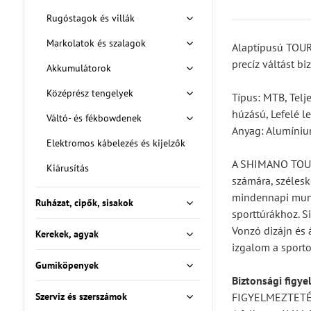
Rugóstagok és villák
Markolatok és szalagok
Alaptípusú TOUR
precíz váltást bi
Akkumulátorok
Középrész tengelyek
Típus: MTB, Telj
húzású, Lefelé l
Váltó- és fékbowdenek
Anyag: Alumíniu
Elektromos kábelezés és kijelzők
A SHIMANO TOURN
Kiárusítás
számára, szélesk
mindennapi munk
Ruházat, cipők, sisakok
sporttúrákhoz. 
Vonzó dizájn és á
Kerekek, agyak
izgalom a sport
Gumiköpenyek
Biztonsági figye
Szerviz és szerszámok
FIGYELMEZTET