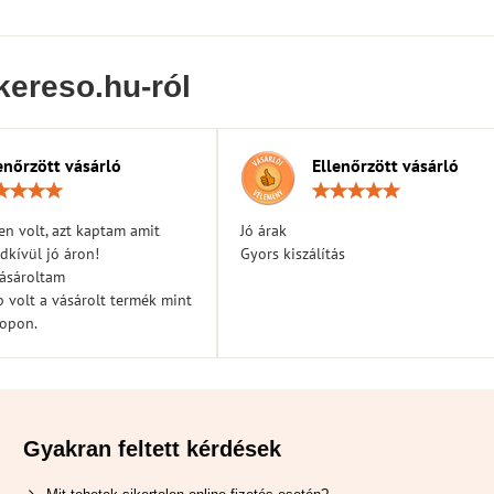
kereso.hu-ról
enőrzött vásárló
Ellenőrzött vásárló
Értékelés:
Érték
5
5
/
/
n volt, azt kaptam amit
Jó árak
5
5
dkívül jó áron!
Gyors kiszálítás
vásároltam
 volt a vásárolt termék mint
hopon.
Gyakran feltett kérdések