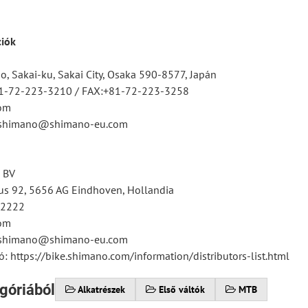
ciók
, Sakai-ku, Sakai City, Osaka 590-8577, Japán
81-72-223-3210 / FAX:+81-72-223-3258
om
tsshimano@shimano-eu.com
 BV
s 92, 5656 AG Eindhoven, Hollandia
12222
om
tsshimano@shimano-eu.com
ó: https://bike.shimano.com/information/distributors-list.html
góriából
Alkatrészek
Első váltók
MTB