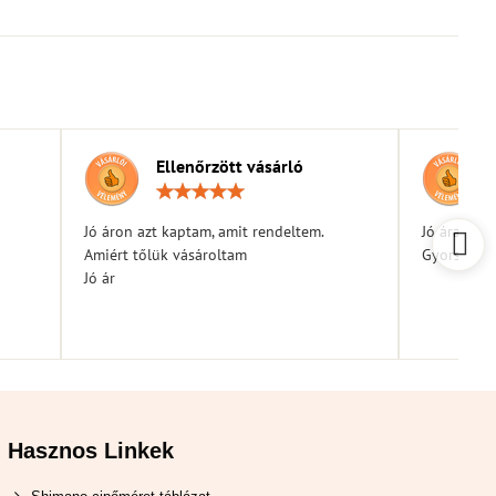
Ellenőrzött vásárló
elés:
Értékelés:
5
/
Jó áron azt kaptam, amit rendeltem.
Jó árak
5
Amiért tőlük vásároltam
Gyors kiszá
Jó ár
Hasznos Linkek