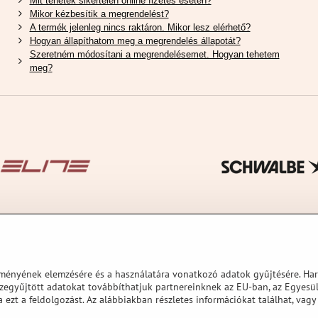
Mit tehetek sikertelen online fizetés esetén?
Mikor kézbesítik a megrendelést?
A termék jelenleg nincs raktáron. Mikor lesz elérhető?
Hogyan állapíthatom meg a megrendelés állapotát?
Szeretném módosítani a megrendelésemet. Hogyan tehetem
meg?
ítményének elemzésére és a használatára vonatkozó adatok gyűjtésére. Ha
sszegyűjtött adatokat továbbíthatjuk partnereinknek az EU-ban, az Egyes
 ezt a feldolgozást. Az alábbiakban részletes információkat találhat, vag