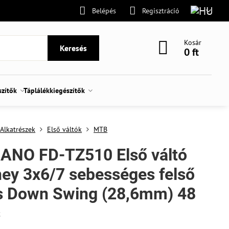
Belépés
Regisztráció
Kosár
Keresés
0 ft
szítők
Táplálékkiegészítők
Alkatrészek
Első váltók
MTB
ANO FD-TZ510 Első váltó
ey 3x6/7 sebességes felső
s Down Swing (28,6mm) 48
s