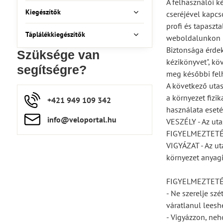
A felhasználói k
Kiegészítők
cseréjével kapcs
profi és tapaszt
Táplálékkiegészítők
weboldalunkon (
Biztonsága érdek
Szüksége van
kézikönyvet", kö
segítségre?
meg későbbi felh
A következő utas
a környezet fizi
+421 949 109 342
használata eseté
info​​@veloportal​.hu
VESZÉLY - Az uta
FIGYELMEZTETÉS -
VIGYÁZAT - Az ut
környezet anyagi
FIGYELMEZTET
- Ne szerelje sz
váratlanul leesh
- Vigyázzon, ne