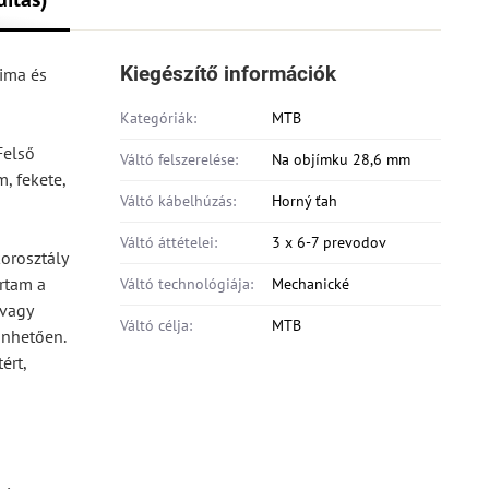
Kiegészítő információk
ima és
Kategóriák:
MTB
Felső
Váltó felszerelése:
Na objímku 28,6 mm
, fekete,
Váltó kábelhúzás:
Horný ťah
Váltó áttételei:
3 x 6-7 prevodov
orosztály
artam a
Váltó technológiája:
Mechanické
 vagy
Váltó célja:
MTB
önhetően.
ért,