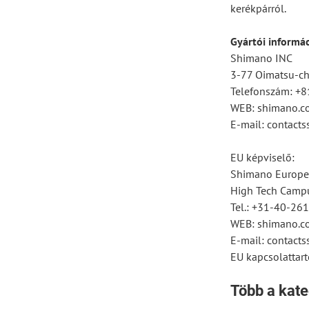
kerékpárról.
Gyártói informá
Shimano INC
3-77 Oimatsu-cho
Telefonszám: +
WEB: shimano.c
E-mail: contac
EU képviselő:
Shimano Europe
High Tech Campu
Tel.: +31-40-26
WEB: shimano.c
E-mail: contac
EU kapcsolattart
Több a kate