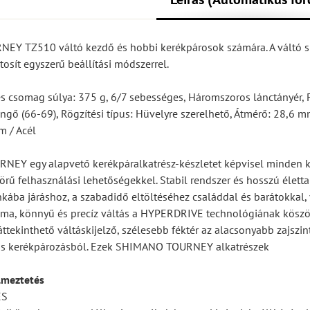
NEY TZ510 váltó kezdő és hobbi kerékpárosok számára. A váltó s
ztosít egyszerű beállítási módszerrel.
es csomag súlya: 375 g, 6/7 sebességes, Háromszoros lánctányér, 
engő (66-69), Rögzítési típus: Hüvelyre szerelhető, Átmérő: 28,6 mm
m / Acél
EY egy alapvető kerékpáralkatrész-készletet képvisel minden k
örű felhasználási lehetőségekkel. Stabil rendszer és hosszú élett
ába járáshoz, a szabadidő eltöltéséhez családdal és barátokkal,
Sima, könnyű és precíz váltás a HYPERDRIVE technológiának kösz
ttekinthető váltáskijelző, szélesebb féktér az alacsonyabb zajszint
os kerékpározásból. Ezek SHIMANO TOURNEY alkatrészek
lmeztetés
ÉS