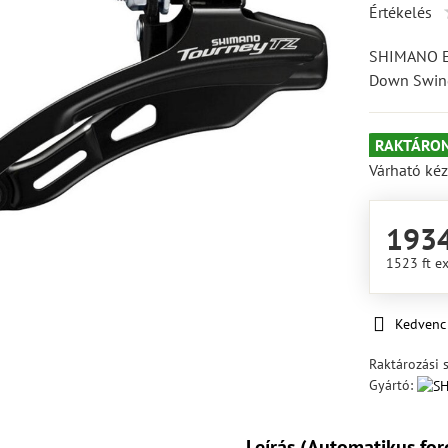
Értékelés
SHIMANO El
Down Swin
RAKTÁRON
Várható kéz
1934
1523 ft
ex
Kedvenc
Raktározási 
Gyártó:
Leírás (Automatikus for