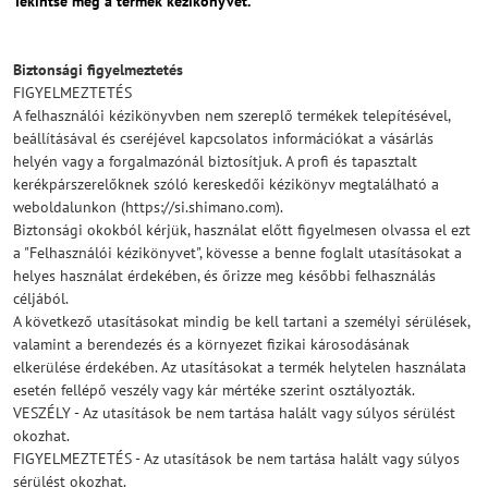
Tekintse meg a termék kézikönyvét.
Biztonsági figyelmeztetés
FIGYELMEZTETÉS
A felhasználói kézikönyvben nem szereplő termékek telepítésével,
beállításával és cseréjével kapcsolatos információkat a vásárlás
helyén vagy a forgalmazónál biztosítjuk. A profi és tapasztalt
kerékpárszerelőknek szóló kereskedői kézikönyv megtalálható a
weboldalunkon (https://si.shimano.com).
Biztonsági okokból kérjük, használat előtt figyelmesen olvassa el ezt
a "Felhasználói kézikönyvet", kövesse a benne foglalt utasításokat a
helyes használat érdekében, és őrizze meg későbbi felhasználás
céljából.
A következő utasításokat mindig be kell tartani a személyi sérülések,
valamint a berendezés és a környezet fizikai károsodásának
elkerülése érdekében. Az utasításokat a termék helytelen használata
esetén fellépő veszély vagy kár mértéke szerint osztályozták.
VESZÉLY - Az utasítások be nem tartása halált vagy súlyos sérülést
okozhat.
FIGYELMEZTETÉS - Az utasítások be nem tartása halált vagy súlyos
sérülést okozhat.