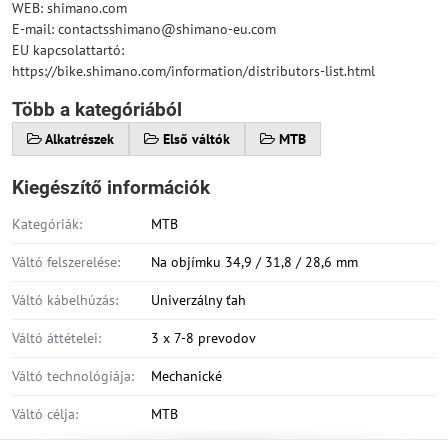
WEB: shimano.com
E-mail: contactsshimano@shimano-eu.com
EU kapcsolattartó:
https://bike.shimano.com/information/distributors-list.html
Több a kategóriából
Alkatrészek
Első váltók
MTB
Kiegészítő információk
Kategóriák:
MTB
Váltó felszerelése:
Na objímku 34,9 / 31,8 / 28,6 mm
Váltó kábelhúzás:
Univerzálny ťah
Váltó áttételei:
3 x 7-8 prevodov
Váltó technológiája:
Mechanické
Váltó célja:
MTB