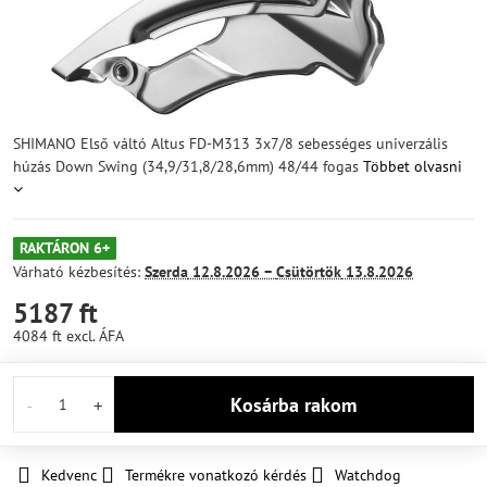
SHIMANO Első váltó Altus FD-M313 3x7/8 sebességes univerzális
húzás Down Swing (34,9/31,8/28,6mm) 48/44 fogas
Többet olvasni
RAKTÁRON 6+
Várható kézbesítés:
Szerda
12.8.2026 −
Csütörtök
13.8.2026
5187 ft
4084 ft
excl. ÁFA
Kosárba rakom
Kedvenc
Termékre vonatkozó kérdés
Watchdog