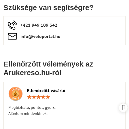
Szüksége van segítségre?
+421 949 109 342
info​​@veloportal​.hu
Ellenőrzött vélemények az
Arukereso.hu-ról
Ellenőrzött vásárló
Értékelés:
5
/
Megbízható, pontos, gyors.
5
Ajánlom mindenkinek.