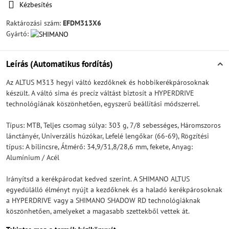
Kézbesítés
Raktározási szám:
EFDM313X6
Gyártó:
Leírás (Automatikus fordítás)
Az ALTUS M313 hegyi váltó kezdőknek és hobbikerékpárosoknak
készült. A váltó sima és precíz váltást biztosít a HYPERDRIVE
technológiának köszönhetően, egyszerű beállítási módszerrel.
Típus: MTB, Teljes csomag súlya: 303 g, 7/8 sebességes, Háromszoros
lánctányér, Univerzális húzókar, Lefelé lengőkar (66-69), Rögzítési
típus: A bilincsre, Átmérő: 34,9/31,8/28,6 mm, fekete, Anyag:
Alumínium / Acél
Irányítsd a kerékpárodat kedved szerint. A SHIMANO ALTUS
egyedülálló élményt nyújt a kezdőknek és a haladó kerékpárosoknak
a HYPERDRIVE vagy a SHIMANO SHADOW RD technológiáknak
köszönhetően, amelyeket a magasabb szettekből vettek át.