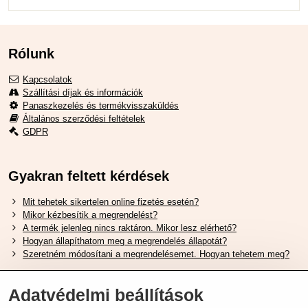
Rólunk
Kapcsolatok
Szállítási díjak és információk
Panaszkezelés és termékvisszaküldés
Általános szerződési feltételek
GDPR
Gyakran feltett kérdések
Mit tehetek sikertelen online fizetés esetén?
Mikor kézbesítik a megrendelést?
A termék jelenleg nincs raktáron. Mikor lesz elérhető?
Hogyan állapíthatom meg a megrendelés állapotát?
Szeretném módosítani a megrendelésemet. Hogyan tehetem meg?
Hasznos Linkek
Adatvédelmi beállítások