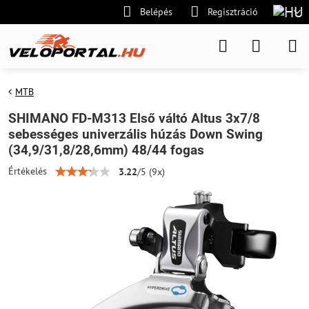
Belépés
Regisztráció
MTB
SHIMANO FD-M313 Első váltó Altus 3x7/8
sebességes univerzális húzás Down Swing
(34,9/31,8/28,6mm) 48/44 fogas
Értékelés
3.22
/
5
(
9
x)