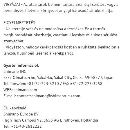
VIGYÁZAT - Az utasítások be nem tartása személyi sérülést vagy a
berendezés, illetve a környezet anyagi károsodását okozhatja.
FIGYELMEZTETÉS
- Ne szerelje szét és ne módosítsa a terméket. Ez a termék
meghibásodását okozhatja, váratlanul leeshet és súlyos sérülést
szenvedhet.
- Vigyázzon, nehogy kerékpározás közben a ruházata beakadjon a
láncba. Különben leeshet a kerékpárról.
Gyártói információk
Shimano INC
3-77 Oimatsu-cho, Sakai-ku, Sakai City, Osaka 590-8577, Japán
Telefonszám: +81-72-223-3210 / FAX:+81-72-223-3258
WEB: shimano.com
E-mail: contactsshimano@shimano-eu.com
EU képviselő:
Shimano Europe BV
High Tech Campus 92, 5656 AG Eindhoven, Hollandia
Tel.: +31-40-2612222