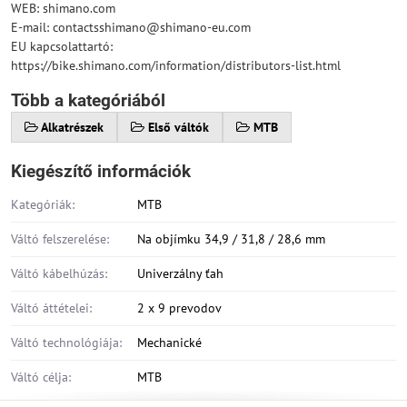
WEB: shimano.com
E-mail: contactsshimano@shimano-eu.com
EU kapcsolattartó:
https://bike.shimano.com/information/distributors-list.html
Több a kategóriából
Alkatrészek
Első váltók
MTB
Kiegészítő információk
Kategóriák:
MTB
Váltó felszerelése:
Na objímku 34,9 / 31,8 / 28,6 mm
Váltó kábelhúzás:
Univerzálny ťah
Váltó áttételei:
2 x 9 prevodov
Váltó technológiája:
Mechanické
Váltó célja:
MTB