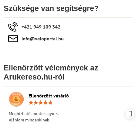
Szüksége van segítségre?
+421 949 109 342
info​​@veloportal​.hu
Ellenőrzött vélemények az
Arukereso.hu-ról
Ellenőrzött vásárló
Értékelés:
5
/
Megbízható, pontos, gyors.
5
Ajánlom mindenkinek.