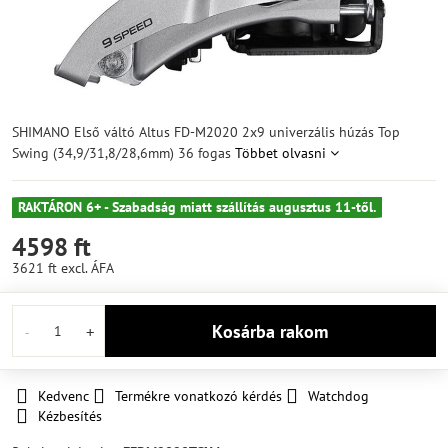
SHIMANO Első váltó Altus FD-M2020 2x9 univerzális húzás Top
Swing (34,9/31,8/28,6mm) 36 fogas
Többet olvasni
RAKTÁRON 6+ - Szabadság miatt szállítás augusztus 11-től.
4598 ft
3621 ft
excl. ÁFA
Kosárba rakom
Kedvenc
Termékre vonatkozó kérdés
Watchdog
Kézbesítés