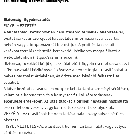
Tekintse meg a termék kézikönyvét.
Biztonsági figyelmeztetés
FIGYELMEZTETÉS
A felhasználói kézikönyvben nem szereplő termékek telepítésével,
beállításával és cseréjével kapcsolatos információkat a vásárlás
helyén vagy a forgalmazónál biztosítjuk. A profi és tapasztalt
kerékpárszerelőknek szóló kereskedői kézikönyv megtalálható a
weboldalunkon (https://si.shimano.com).
Biztonsági okokból kérjük, használat előtt figyelmesen olvassa el ezt
a "Felhasználói kézikönyvet", kövesse a benne foglalt utasításokat a
helyes használat érdekében, és őrizze meg későbbi felhasználás
céljából.
A következő utasításokat mindig be kell tartani a személyi sérülések,
valamint a berendezés és a környezet fizikai károsodásának
elkerülése érdekében. Az utasításokat a termék helytelen használata
esetén fellépő veszély vagy kár mértéke szerint osztályozták.
VESZÉLY - Az utasítások be nem tartása halált vagy súlyos sérülést
okozhat.
FIGYELMEZTETÉS - Az utasítások be nem tartása halált vagy súlyos
sérülést okozhat.