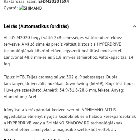
Raktározási szám:
EFDM2020TSX4
Gyártó:
Leírás (Automatikus fordítás)
ALTUS M2020 hegyi váltó 2x9 sebességes váltórendszerekhez
tervezve. A váltó sima és precíz váltást biztosít a HYPERDRIVE
technológiának köszönhetően, egyszerű beállítási módszerrel.
Láncvonal 48,8 mm-es és 51,8 mm-es átmérohöz. Váltókapacitás: 14
fog.
Típus: MTB, Teljes csomag súlya: 302 g, 9 sebességes, Dupla
lánctányér, Univerzális húzókar, Down Swing (66-69), Rögzítési típus:
Hüvelyre szerelhető, Átmérő: 34,9/31,8/28,6 mm, fekete, Anyag:
Alumínium / Acél
Irányítsd a kerékpárodat kedved szerint. A SHIMANO ALTUS
egyedülálló élményt nyújt a kezdőknek és a haladó kerékpárosoknak
a HYPERDRIVE vagy a SHIMANO SHADOW RD technológiáknak
köszönhetően, amelyeket a magasabb szettekből vettek át.