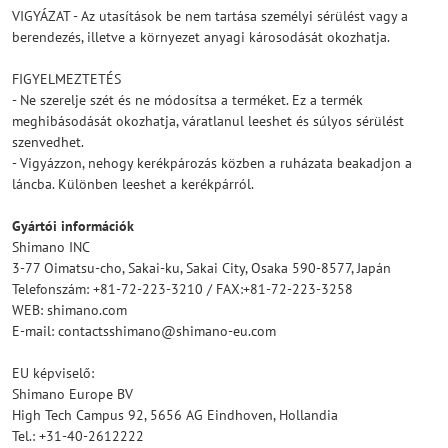
VIGYÁZAT - Az utasítások be nem tartása személyi sérülést vagy a
berendezés, illetve a környezet anyagi károsodását okozhatja.
FIGYELMEZTETÉS
- Ne szerelje szét és ne módosítsa a terméket. Ez a termék
meghibásodását okozhatja, váratlanul leeshet és súlyos sérülést
szenvedhet.
- Vigyázzon, nehogy kerékpározás közben a ruházata beakadjon a
láncba. Különben leeshet a kerékpárról.
Gyártói információk
Shimano INC
3-77 Oimatsu-cho, Sakai-ku, Sakai City, Osaka 590-8577, Japán
Telefonszám: +81-72-223-3210 / FAX:+81-72-223-3258
WEB: shimano.com
E-mail: contactsshimano@shimano-eu.com
EU képviselő:
Shimano Europe BV
High Tech Campus 92, 5656 AG Eindhoven, Hollandia
Tel.: +31-40-2612222