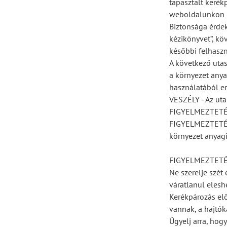
tapasztalt kerék
weboldalunkon (
Biztonsága érdek
kézikönyvet”, kö
későbbi felhaszn
A következő utas
a környezet anya
használatából er
VESZÉLY - Az uta
FIGYELMEZTETÉS -
FIGYELMEZTETÉS -
környezet anyagi
FIGYELMEZTETÉ
Ne szerelje szét
váratlanul elesh
Kerékpározás elő
vannak, a hajtók
Ügyelj arra, hog