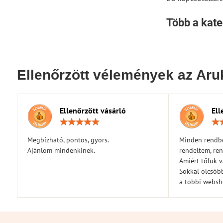
Több a kate
Ellenőrzött vélemények az Aru
Ellenőrzött vásárló
Ell
Értékelés:
5
/
Megbízható, pontos, gyors.
Minden rendbe
5
Ajánlom mindenkinek.
rendeltem, ren
Amiért tőlük 
Sokkal olcsóbb
a többi webs