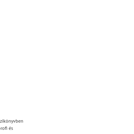
kézikönyvben
rofi és