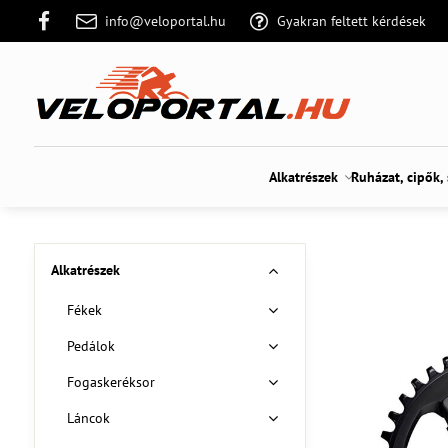
info@veloportal.hu
Gyakran feltett kérdések
Alkatrészek
Ruházat, cipők,
Alkatrészek
Fékek
Pedálok
Fogaskeréksor
Láncok