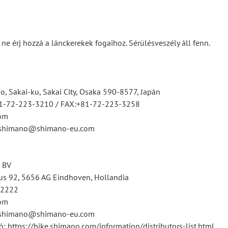
 ne érj hozzá a lánckerekek fogaihoz. Sérülésveszély áll fenn.
, Sakai-ku, Sakai City, Osaka 590-8577, Japán
81-72-223-3210 / FAX:+81-72-223-3258
om
tsshimano@shimano-eu.com
 BV
s 92, 5656 AG Eindhoven, Hollandia
12222
om
tsshimano@shimano-eu.com
ó: https://bike.shimano.com/information/distributors-list.html