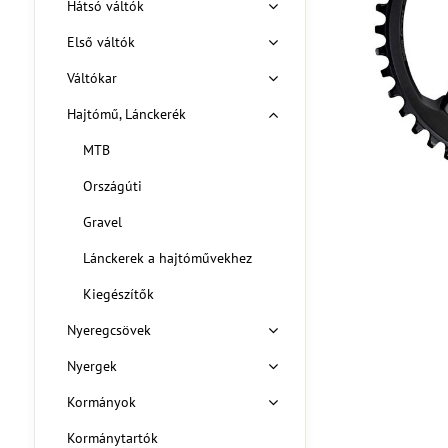
Hátsó váltók
Első váltók
Váltókar
Hajtómű, Lánckerék
MTB
Országúti
Gravel
Lánckerek a hajtóművekhez
Kiegészítők
Nyeregcsövek
Nyergek
Kormányok
Kormánytartók