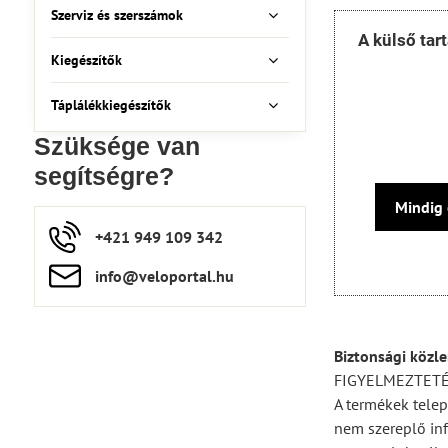
Szerviz és szerszámok
A külső tar
Kiegészítők
Táplálékkiegészítők
Szüksége van
segítségre?
Mindig 
+421 949 109 342
info​​@veloportal​.hu
Biztonsági közl
FIGYELMEZTET
A termékek telep
nem szereplő inf