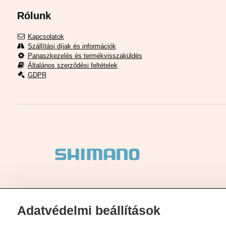
Rólunk
Kapcsolatok
Szállítási díjak és információk
Panaszkezelés és termékvisszaküldés
Általános szerződési feltételek
GDPR
Adatvédelmi beállítások