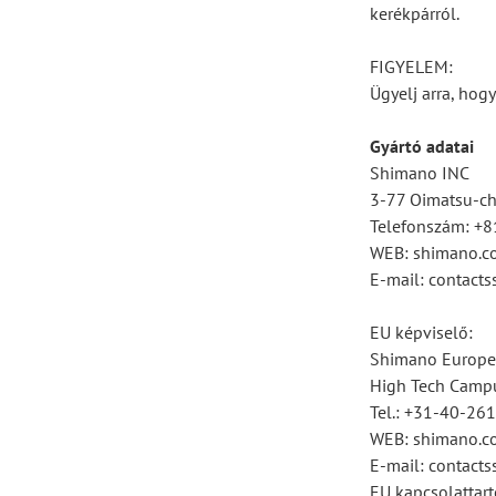
kerékpárról.
FIGYELEM:
Ügyelj arra, hogy
Gyártó adatai
Shimano INC
3-77 Oimatsu-cho
Telefonszám: +
WEB: shimano.c
E-mail: contac
EU képviselő:
Shimano Europe
High Tech Campu
Tel.: +31-40-26
WEB: shimano.c
E-mail: contac
EU kapcsolattart