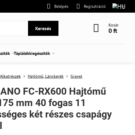
Belépés
Regisztráció
Kosár
Keresés
0 ft
szítők
Táplálékkiegészítők
Alkatrészek
Hajtómű, Lánckerék
Gravel
ANO FC-RX600 Hajtómű
175 mm 40 fogas 11
séges két részes csapágy
l