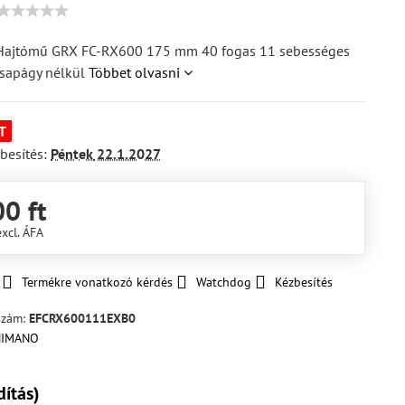
ajtómű GRX FC-RX600 175 mm 40 fogas 11 sebességes
csapágy nélkül
Többet olvasni
T
besítés:
Péntek
22.1.2027
0 ft
excl. ÁFA
Termékre vonatkozó kérdés
Watchdog
Kézbesítés
szám:
EFCRX600111EXB0
dítás)