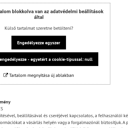
talom blokkolva van az adatvédelmi beállítások
által
Külső tartalmat szeretne betölteni?
Engedélyezze egyszer
engedélyezze - egyetért a cookie-típussal: null
Tartalom megnyitása új ablakban
emény
ÉS
ítésével, beállításával és cseréjével kapcsolatos, a felhasználói 
ormációkat a vásárlás helyén vagy a forgalmazónál biztosítjuk. A p