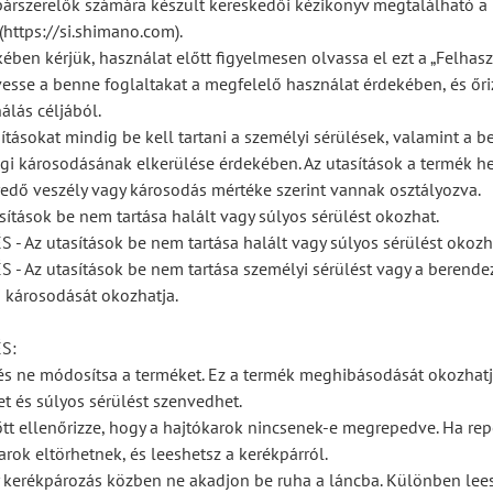
párszerelők számára készült kereskedői kézikönyv megtalálható a
https://si.shimano.com).
ében kérjük, használat előtt figyelmesen olvassa el ezt a „Felhas
vesse a benne foglaltakat a megfelelő használat érdekében, és őr
álás céljából.
ításokat mindig be kell tartani a személyi sérülések, valamint a b
gi károsodásának elkerülése érdekében. Az utasítások a termék he
edő veszély vagy károsodás mértéke szerint vannak osztályozva.
sítások be nem tartása halált vagy súlyos sérülést okozhat.
 Az utasítások be nem tartása halált vagy súlyos sérülést okozh
 Az utasítások be nem tartása személyi sérülést vagy a berende
 károsodását okozhatja.
S:
 és ne módosítsa a terméket. Ez a termék meghibásodását okozhatj
et és súlyos sérülést szenvedhet.
tt ellenőrizze, hogy a hajtókarok nincsenek-e megrepedve. Ha re
arok eltörhetnek, és leeshetsz a kerékpárról.
y kerékpározás közben ne akadjon be ruha a láncba. Különben lee