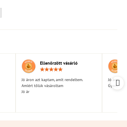
Ellenőrzött vásárló
elés:
Értékelés:
5
/
Jó áron azt kaptam, amit rendeltem.
Jó árak
5
Amiért tőlük vásároltam
Gyors kiszá
Jó ár