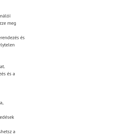
ználói
izze meg
erendezés és
lytelen
at.
zés és a
a,
pedések
shetsz a