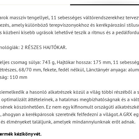
arok masszív tengellyel, 11 sebességes váltórendszerekhez tervez
lezés, amely különböző terepviszonyokhoz és kerékpározási stílu
ás közbeni kisebb ugrások lehetővé teszik a ritmus és a pedálfordu
hnológiák: 2 RÉSZES HAJTÓKAR.
eljes csomag súlya: 743 g, Hajtókar hossza: 175 mm, 11 sebessé
étrészes, 68/70 mm, fekete, fedél nélkül, Lánctányér anyaga: alu
lság: 110 mm
emelkedik a hasonló alkatrészek közül a világ többi részéből a s
optimalizált áttételeinek, a hatalmas megbízhatóságnak és a vál
nek köszönhetően. Ez nem egy kifinomult országúti alkatrészkész
i, ahogyan a kerékpárosok szeretnék felfedezni a világot. A GRX egy
t és élményeket találjunk, amelyek mindannyiunknak erőt adnak.
termék kézikönyvét.