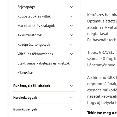
Fejcsapágy
Kétrészes hajtók
Rugóstagok és villák
Optimális áttéte
Markolatok és szalagok
alkalmas. A vált
megtartását.
Akkumulátorok
Felhasznált tec
Középrész tengelyek
Típus: GRAVEL, T
Váltó- és fékbowdenek
száma: 40 fog, K
Elektromos kábelezés és kijelzők
Lánctányér távo
Kiárusítás
A Shimano GRX ki
ergonómiájának, 
Ruházat, cipők, sisakok
csendes működésé
nézetet képvisel
Kerekek, agyak
hogy új helyeke
Gumiköpenyek
Tekintse meg a 