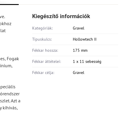
Kiegészítő információk
ve.
sokhoz
Kategóriák:
Gravel
lat
Típuskulcs:
Hollowtech II
Fékkar hossza:
175 mm
ges, Fogak
Fékkar áttételei:
1 x 11 sebesség
mínium,
Fékkar célja:
Gravel
peciális
tórendszer
let. Azt a
 kihívás,