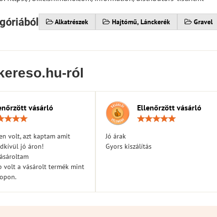
góriából
Alkatrészek
Hajtómű, Lánckerék
Gravel
kereso.hu-ról
enőrzött vásárló
Ellenőrzött vásárló
Értékelés:
Érték
5
5
/
/
n volt, azt kaptam amit
Jó árak
5
5
dkívül jó áron!
Gyors kiszálítás
vásároltam
 volt a vásárolt termék mint
hopon.