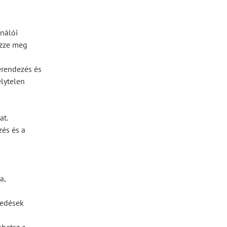
ználói
izze meg
erendezés és
lytelen
at.
zés és a
a,
pedések