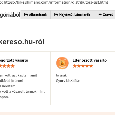
ó: https://bike.shimano.com/information/distributors-list.html
góriából
Alkatrészek
Hajtómű, Lánckerék
Gravel
kereso.hu-ról
enőrzött vásárló
Ellenőrzött vásárló
Értékelés:
Érték
5
5
/
/
n volt, azt kaptam amit
Jó árak
5
5
dkívül jó áron!
Gyors kiszálítás
vásároltam
 volt a vásárolt termék mint
hopon.