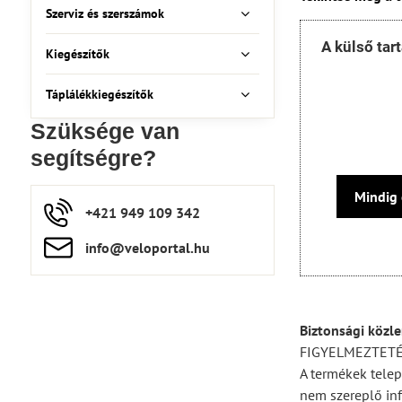
Szerviz és szerszámok
A külső tar
Kiegészítők
Táplálékkiegészítők
Szüksége van
segítségre?
Mindig 
+421 949 109 342
info​​@veloportal​.hu
Biztonsági közl
FIGYELMEZTET
A termékek telep
nem szereplő inf