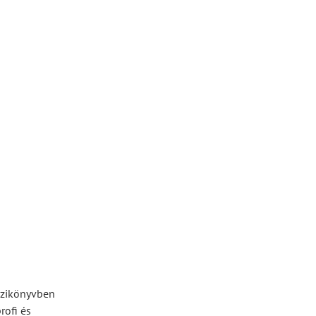
kézikönyvben
rofi és