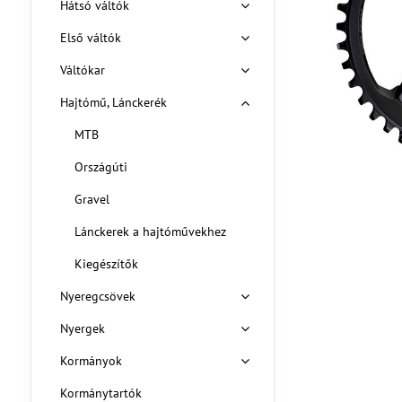
Hátsó váltók
Első váltók
Váltókar
Hajtómű, Lánckerék
MTB
Országúti
Gravel
Lánckerek a hajtóművekhez
Kiegészítők
Nyeregcsövek
Nyergek
Kormányok
Kormánytartók