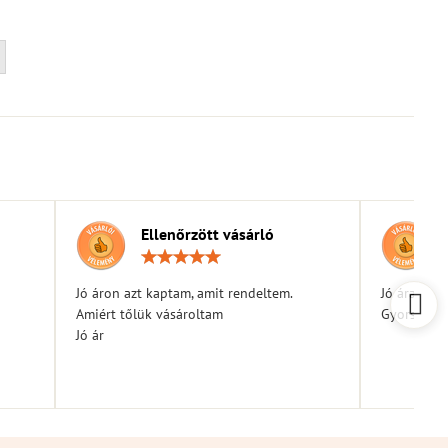
Ellenőrzött vásárló
elés:
Értékelés:
5
/
Jó áron azt kaptam, amit rendeltem.
Jó árak
5
Amiért tőlük vásároltam
Gyors kiszá
Jó ár