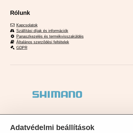
Rólunk
Kapcsolatok
Szállítási díjak és információk
Panaszkezelés és termékvisszaküldés
Általános szerződési feltételek
GDPR
Adatvédelmi beállítások