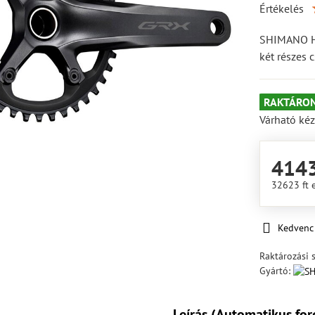
Értékelés
SHIMANO H
két részes 
RAKTÁRON
Várható kéz
4143
32623 ft
Kedvenc
Raktározási 
Gyártó:
Leírás (Automatikus for