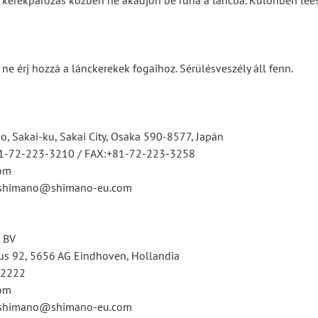
y kerékpározás közben ne akadjon be ruha a láncba. Különben lee
 ne érj hozzá a lánckerekek fogaihoz. Sérülésveszély áll fenn.
, Sakai-ku, Sakai City, Osaka 590-8577, Japán
81-72-223-3210 / FAX:+81-72-223-3258
om
tsshimano@shimano-eu.com
 BV
s 92, 5656 AG Eindhoven, Hollandia
12222
om
tsshimano@shimano-eu.com