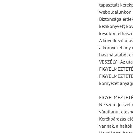
tapasztalt kerék
weboldalunkon (
Biztonsága érdek
kézikönyvet”, kö
későbbi felhaszn
A következő utas
a környezet anya
használatából er
VESZÉLY - Az uta
FIGYELMEZTETÉS -
FIGYELMEZTETÉS -
környezet anyagi
FIGYELMEZTETÉ
Ne szerelje szét
váratlanul elesh
Kerékpározás elő
vannak, a hajtók