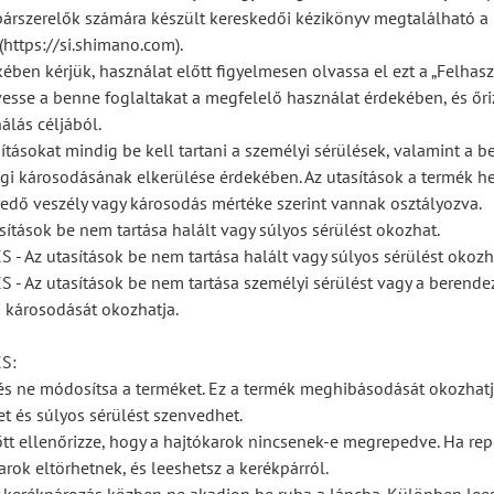
párszerelők számára készült kereskedői kézikönyv megtalálható a
https://si.shimano.com).
ében kérjük, használat előtt figyelmesen olvassa el ezt a „Felhas
vesse a benne foglaltakat a megfelelő használat érdekében, és őr
álás céljából.
ításokat mindig be kell tartani a személyi sérülések, valamint a b
gi károsodásának elkerülése érdekében. Az utasítások a termék he
edő veszély vagy károsodás mértéke szerint vannak osztályozva.
sítások be nem tartása halált vagy súlyos sérülést okozhat.
 Az utasítások be nem tartása halált vagy súlyos sérülést okozh
 Az utasítások be nem tartása személyi sérülést vagy a berende
 károsodását okozhatja.
S:
 és ne módosítsa a terméket. Ez a termék meghibásodását okozhatj
et és súlyos sérülést szenvedhet.
tt ellenőrizze, hogy a hajtókarok nincsenek-e megrepedve. Ha re
arok eltörhetnek, és leeshetsz a kerékpárról.