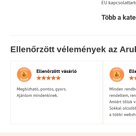
EU kapcsolattart
Több a kate
Ellenőrzött vélemények az Aru
Ellenőrzött vásárló
Ell
Értékelés:
5
/
Megbízható, pontos, gyors.
Minden rendbe
5
Ajánlom mindenkinek.
rendeltem, ren
Amiért tőlük 
Sokkal olcsóbb
a többi webs