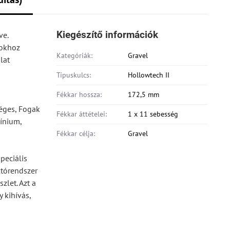
Kiegészítő információk
ve.
sokhoz
Kategóriák:
Gravel
lat
Típuskulcs:
Hollowtech II
Fékkar hossza:
172,5 mm
éges, Fogak
Fékkar áttételei:
1 x 11 sebesség
mínium,
Fékkar célja:
Gravel
peciális
ltórendszer
let. Azt a
 kihívás,