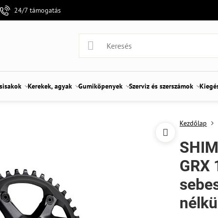
24/7 támogatás
 sisakok
Kerekek, agyak
Gumiköpenyek
Szerviz és szerszámok
Kiegé
Kezdőlap
SHIM
GRX 
sebes
nélkü