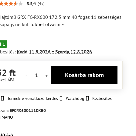
3.5
/
5
(
4
x)
ajtómű GRX FC-RX600 172,5 mm 40 fogas 11 sebességes
csapágy nélkül
Többet olvasni
 1
besítés:
Kedd
11.8.2026 −
Szerda
12.8.2026
2 ft
Kosárba rakom
excl. ÁFA
Termékre vonatkozó kérdés
Watchdog
Kézbesítés
szám:
EFCRX600111DXB0
dítás)