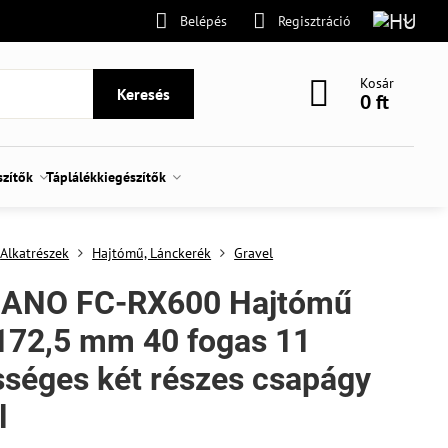
Belépés
Regisztráció
Kosár
Keresés
0 ft
szítők
Táplálékkiegészítők
Alkatrészek
Hajtómű, Lánckerék
Gravel
ANO FC-RX600 Hajtómű
172,5 mm 40 fogas 11
séges két részes csapágy
l