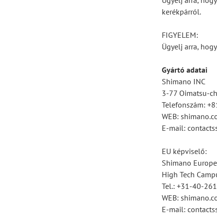
Ügyelj arra, hog
kerékpárról.
FIGYELEM:
Ügyelj arra, hogy
Gyártó adatai
Shimano INC
3-77 Oimatsu-cho
Telefonszám: +
WEB: shimano.c
E-mail: contac
EU képviselő:
Shimano Europe
High Tech Campu
Tel.: +31-40-26
WEB: shimano.c
E-mail: contac