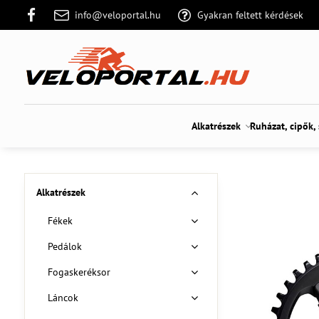
info@veloportal.hu
Gyakran feltett kérdések
Alkatrészek
Ruházat, cipők,
Alkatrészek
Fékek
Pedálok
Fogaskeréksor
Láncok