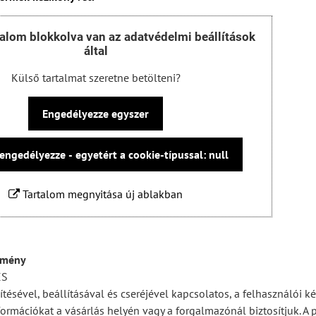
talom blokkolva van az adatvédelmi beállítások
által
Külső tartalmat szeretne betölteni?
Engedélyezze egyszer
engedélyezze - egyetért a cookie-típussal: null
Tartalom megnyitása új ablakban
emény
ÉS
ítésével, beállításával és cseréjével kapcsolatos, a felhasználói 
ormációkat a vásárlás helyén vagy a forgalmazónál biztosítjuk. A p