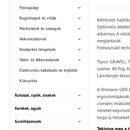
Fejcsapágy
Rugóstagok és villák
Kétrészes hajtók
Optimális áttéte
Markolatok és szalagok
alkalmas. A vált
Akkumulátorok
megtartását.
Felhasznált tec
Középrész tengelyek
Váltó- és fékbowdenek
Típus: GRAVEL, T
száma: 40 fog, K
Elektromos kábelezés és kijelzők
Lánctányér távo
Kiárusítás
A Shimano GRX ki
Ruházat, cipők, sisakok
ergonómiájának, 
csendes működésé
Kerekek, agyak
nézetet képvisel
hogy új helyeke
Gumiköpenyek
Tekintse meg a 