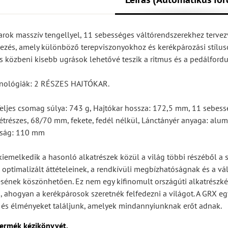
arok masszív tengellyel, 11 sebességes váltórendszerekhez tervez
lezés, amely különböző terepviszonyokhoz és kerékpározási stílu
ás közbeni kisebb ugrások lehetővé teszik a ritmus és a pedálfordu
hnológiák: 2 RÉSZES HAJTÓKAR.
eljes csomag súlya: 743 g, Hajtókar hossza: 172,5 mm, 11 sebess
étrészes, 68/70 mm, fekete, fedél nélkül, Lánctányér anyaga: alu
lság: 110 mm
emelkedik a hasonló alkatrészek közül a világ többi részéből a s
optimalizált áttételeinek, a rendkívüli megbízhatóságnak és a vá
nek köszönhetően. Ez nem egy kifinomult országúti alkatrészkész
i, ahogyan a kerékpárosok szeretnék felfedezni a világot. A GRX egy
t és élményeket találjunk, amelyek mindannyiunknak erőt adnak.
termék kézikönyvét.