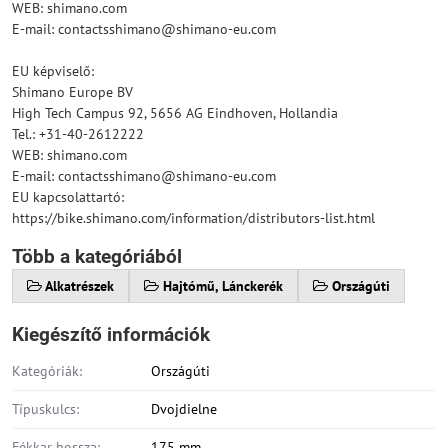
WEB: shimano.com
E-mail: contactsshimano@shimano-eu.com
EU képviselő:
Shimano Europe BV
High Tech Campus 92, 5656 AG Eindhoven, Hollandia
Tel.: +31-40-2612222
WEB: shimano.com
E-mail: contactsshimano@shimano-eu.com
EU kapcsolattartó:
https://bike.shimano.com/information/distributors-list.html
Több a kategóriából
Alkatrészek
Hajtómű, Lánckerék
Országúti
Kiegészítő információk
Kategóriák:
Országúti
Típuskulcs:
Dvojdielne
Fékkar hossza:
175 mm