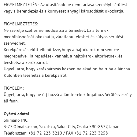
FIGYELMEZTETÉS - Az utasítások be nem tartása személyi sérülést
vagy a berendezés és a környezet anyagi károsodását okozhatja.
FIGYELMEZTETÉS:
Ne szerelje szét és ne módosítsa a terméket. Ez a termék
meghibásodását okozhatja, váratlanul eleshet és súlyos sérülést
szenvedhet.
Kerékpározás előtt ellenőrizze, hogy a hajtókarok nincsenek-e
megrepedve. Ha repedések vannak, a hajtókarok eltörhetnek, és
leeshetsz a kerékpárról.
Ügyelj arra, hogy kerékpározás közben ne akadjon be ruha a láncba.
Különben leeshetsz a kerékpárról.
FIGYELEM:
Ügyelj arra, hogy ne érj hozzá a lánckerekek fogaihoz. Sérülésveszély
áll fenn.
Gyártó adatai
Shimano INC
3-77 Oimatsu-cho, Sakai-ku, Sakai City, Osaka 590-8577, Japán
Telefonszám: +81-72-223-3210 / FAX:+81-72-223-3258