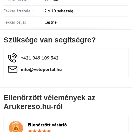
Fékkar áttételei:
2 x 10 sebesség
Fékkar célja:
Cestné
Szüksége van segítségre?
+421 949 109 342
info​​@veloportal​.hu
Ellenőrzött vélemények az
Arukereso.hu-ról
Ellenőrzött vásárló
Értékelés: