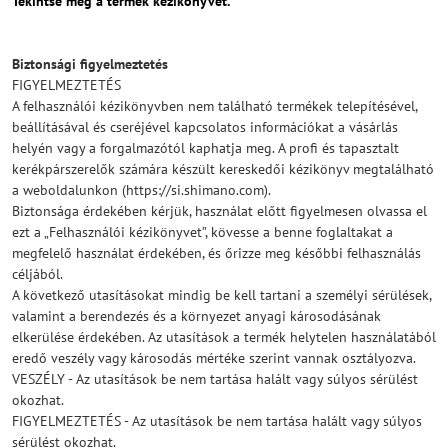
Tekintse meg a termék kézikönyvét.
Biztonsági figyelmeztetés
FIGYELMEZTETÉS
A felhasználói kézikönyvben nem található termékek telepítésével,
beállításával és cseréjével kapcsolatos információkat a vásárlás
helyén vagy a forgalmazótól kaphatja meg. A profi és tapasztalt
kerékpárszerelők számára készült kereskedői kézikönyv megtalálható
a weboldalunkon (https://si.shimano.com).
Biztonsága érdekében kérjük, használat előtt figyelmesen olvassa el
ezt a „Felhasználói kézikönyvet”, kövesse a benne foglaltakat a
megfelelő használat érdekében, és őrizze meg későbbi felhasználás
céljából.
A következő utasításokat mindig be kell tartani a személyi sérülések,
valamint a berendezés és a környezet anyagi károsodásának
elkerülése érdekében. Az utasítások a termék helytelen használatából
eredő veszély vagy károsodás mértéke szerint vannak osztályozva.
VESZÉLY - Az utasítások be nem tartása halált vagy súlyos sérülést
okozhat.
FIGYELMEZTETÉS - Az utasítások be nem tartása halált vagy súlyos
sérülést okozhat.