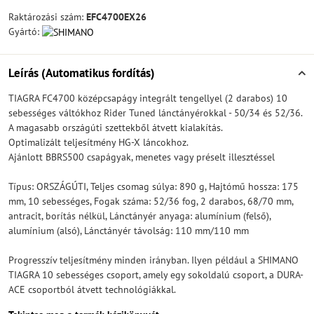
Raktározási szám:
EFC4700EX26
Gyártó:
Leírás (Automatikus fordítás)
TIAGRA FC4700 középcsapágy integrált tengellyel (2 darabos) 10
sebességes váltókhoz Rider Tuned lánctányérokkal - 50/34 és 52/36.
A magasabb országúti szettekből átvett kialakítás.
Optimalizált teljesítmény HG-X láncokhoz.
Ajánlott BBRS500 csapágyak, menetes vagy préselt illesztéssel
Típus: ORSZÁGÚTI, Teljes csomag súlya: 890 g, Hajtómű hossza: 175
mm, 10 sebességes, Fogak száma: 52/36 fog, 2 darabos, 68/70 mm,
antracit, borítás nélkül, Lánctányér anyaga: alumínium (felső),
alumínium (alsó), Lánctányér távolság: 110 mm/110 mm
Progresszív teljesítmény minden irányban. Ilyen például a SHIMANO
TIAGRA 10 sebességes csoport, amely egy sokoldalú csoport, a DURA-
ACE csoportból átvett technológiákkal.