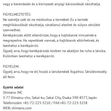
vagy a berendezés és a környezet anyagi károsodását okozhatja.
FIGYELMEZTETÉS:
Ne szerelje szét és ne módosítsa a terméket. Ez a termék
meghibásodását okozhatja, váratlanul eleshet és súlyos sérülést
szenvedhet.
Kerékpározás előtt ellenőrizze, hogy a hajtókarok nincsenek-e
megrepedve. Ha repedések vannak, a hajtókarok eltörhetnek, és
leeshetsz a kerékpárról.
Ügyelj arra, hogy kerékpározás közben ne akadjon be ruha a láncba.
Különben leeshetsz a kerékpárról.
FIGYELEM:
Ügyelj arra, hogy ne érj hozzá a lánckerekek fogaihoz. Sérülésveszély
áll fenn.
Gyártó adatai
Shimano INC
3-77 Oimatsu-cho, Sakai-ku, Sakai City, Osaka 590-8577, Japán
Telefonszám: +81-72-223-3210 / FAX:+81-72-223-3258
WEB: shimano.com