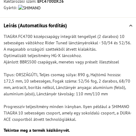
Raktározási szám:
EFC4700DX26
Gyártó:
Leírás (Automatikus fordítás)
TIAGRA FC4700 középcsapágy integrált tengellyel (2 darabos) 10
sebességes váltókhoz Rider Tuned lánctányérokkal - 50/34 és 52/36.
A magasabb országúti szettekből átvett kialakítás.
Optimalizált teljesítmény HG-X láncokhoz.
Ajánlott BBRS500 csapágyak, menetes vagy préselt illesztéssel
Típus: ORSZÁGÚTI, Teljes csomag súlya: 890 g, Hajtómű hossza:
172,5 mm, 10 sebességes, Fogak száma: 52/36 fog, 2 darabos, 68/70
mm, antracit, borítás nélkül, Lánctányér anyaga: alumínium (felső),
alumínium (alsó), Lánctányér távolság: 110 mm/110 mm
Progresszív teljesítmény minden irányban. Ilyen például a SHIMANO
TIAGRA 10 sebességes csoport, amely egy sokoldalú csoport, a DURA-
ACE csoportból átvett technológiákkal.
Tekintse meg a termék kézikönyvét.