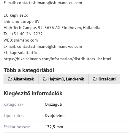
E-mail: contactsshimano@shimano-eu.com
EU képviselő:
Shimano Europe BV
High Tech Campus 92, 5656 AG Eindhoven, Hollandia
Tel.: +31-40-2612222
WEB: shimano.com
E-mail: contactsshimano@shimano-eu.com
EU kapcsolattartó:
https://bike.shimano.com/information/distributors-list.html
Több a kategóriából
Alkatrészek
Hajtómű, Lánckerék
Országúti
Kiegészítő információk
Kategóriák:
Országúti
Típuskulcs:
Dvojdielne
Fékkar hossza:
172,5 mm