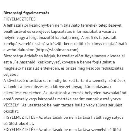
Biztonsági figyelmeztetés
FIGYELMEZTETÉS
A felhasználói kézikönyvben nem található termékek telepítésével,
beállításával és cseréjével kapcsolatos információkat a vásárlás
helyén vagy a forgalmazótól kaphatja meg. A profi és tapasztalt
kerékpárszerelők számára készült kereskedői kézikönyv megtalálható
a weboldalunkon (https://si.shimano.com).
Biztonsága érdekében kérjük, használat előtt figyelmesen olvassa el
ezt a „Felhasználói kézikönyvet”, kövesse a benne foglaltakat a
megfelelő használat érdekében, és őrizze meg későbbi felhasználás
céljából.
A következő utasításokat mindig be kell tartani a személyi sérülések,
valamint a berendezés és a környezet anyagi károsodásának
elkerülése érdekében. Az utasítások a termék helytelen használatából
eredő veszély vagy károsodás mértéke szerint vannak osztályozva.
VESZÉLY - Az utasítások be nem tartása halált vagy súlyos sérülést
okozhat.
FIGYELMEZTETÉS - Az utasítások be nem tartása halált vagy súlyos
sérülést okozhat.
FIGYELMEZTETÉS - Az utasítások be nem tartása személyi sérülést