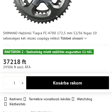
SHIMANO Hajtómű Tiagra FC-4700 172,5 mm 52/36 fogas 10
sebességes két részes csapágy nélkül
Többet olvasni
RAKTÁRON 2 - Szabadság miatt szállítás augusztus 11-től.
37218 ft
29306 ft
excl. ÁFA
Kosárba rakom
Kedvenc
Termékre vonatkozó kérdés
Watchdog
Kézbesítés