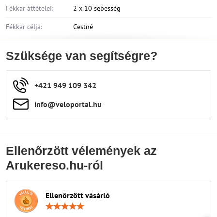
Fékkar áttételei:
2 x 10 sebesség
Fékkar célja:
Cestné
Szüksége van segítségre?
+421 949 109 342
info​​@veloportal​.hu
Ellenőrzött vélemények az
Arukereso.hu-ról
Ellenőrzött vásárló
Értékelés:
5