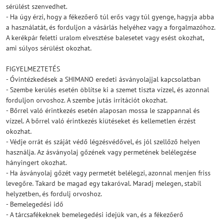
sérülést szenvedhet.
- Ha úgy érzi, hogy a fékezőerő túl erős vagy túl gyenge, hagyja abba
a használatát, és forduljon a vásárlás helyéhez vagy a forgalmazóhoz.
A kerékpár feletti uralom elvesztése balesetet vagy esést okozhat,
ami súlyos sérülést okozhat.
FIGYELMEZTETÉS
- Óvintézkedések a SHIMANO eredeti ásványolajjal kapcsolatban
- Szembe kerülés esetén öblítse ki a szemet tiszta vízzel, és azonnal
forduljon orvoshoz. A szembe jutás irritációt okozhat.
- Bőrrel való érintkezés esetén alaposan mossa le szappannal és
vízzel. A bőrrel való érintkezés kiütéseket és kellemetlen érzést
okozhat.
- Védje orrát és száját védő légzésvédővel, és jól szellőző helyen
használja. Az ásványolaj gőzének vagy permetének belélegzése
hányingert okozhat.
- Ha ásványolaj gőzét vagy permetét belélegzi, azonnal menjen friss
levegőre. Takard be magad egy takaróval. Maradj melegen, stabil
helyzetben, és fordulj orvoshoz.
- Bemelegedési idő
- A tárcsafékeknek bemelegedési idejük van, és a fékezőerő