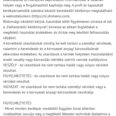
helyén vagy a forgalmazótól kaphatja meg. A profi és tapasztalt
kerékpárszerelők számára készült kereskedői kézikönyv megtalálható
a weboldalunkon (https://si.shimano.com).
Biztonsági okokból kérjük, használat előtt figyelmesen olvassa el ezt
a „Felhasználói kézikönyvet”, kövesse az abban foglaltakat a
megfelelő használat érdekében, és őrizze meg későbbi felhasználás
céljából.
A következő utasításokat mindig be kell tartani a személyi sérülések,
valamint a berendezés és a környezet anyagi károsodásának
elkerülése érdekében. Az utasítások a termék helytelen használatából
eredő veszély vagy károsodás mértéke szerint vannak osztályozva.
VESZÉLY - Az utasítások be nem tartása halált vagy súlyos sérülést
okozhat.
FIGYELMEZTETÉS - Az utasítások be nem tartása halált vagy súlyos
sérülést okozhat.
VIGYÁZAT - Az utasítások be nem tartása személyi sérülést vagy a
berendezés és a környezet anyagi károsodását okozhatja.
FIGYELMEZTETÉS
- Mivel minden kerékpár modelltől függően kissé eltérően
viselkedhet, tanulja meg a megfelelő fékezési technikát (beleértve a