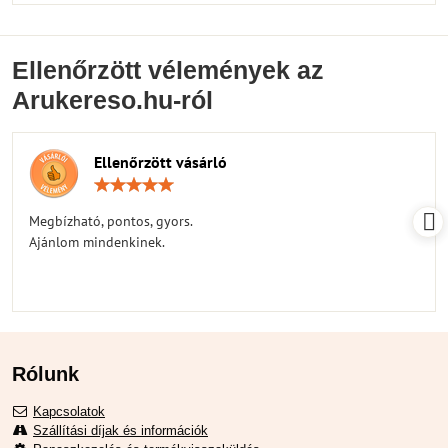
Ellenőrzött vélemények az
Arukereso.hu-ról
Ellenőrzött vásárló
Értékelés:
5
/
Megbízható, pontos, gyors.
5
Ajánlom mindenkinek.
Rólunk
Kapcsolatok
Szállítási díjak és információk