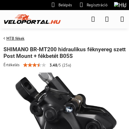
Belépés
Regisztráció
MTB fékek
SHIMANO BR-MT200 hidraulikus féknyereg szett
Post Mount + fékbetét B05S
Értékelés
3.48
/
5
(
25
x)