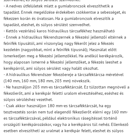
- A nedves útfelületek miatt a gumiabroncsok elveszíthetik a
tapadást. Ennek megelőzése érdekében csökkentse a sebességet, és
fékezzen korán és óvatosan. Ha a gumiabroncsok elveszítik a
tapadást, eleshet, és súlyos sérülést szenvedhet.
- Kettős vezérlésű karos hidraulikus tárcsafékhez használható
- Ennek a hidraulikus fékrendszernek a fékezési jellemzői eltérnek a
felnifék típusától, ami viszonylag nagy fékerőt jelez a fékezés
kezdetén (nagyobbat, mint a felnifék típusnál); Használat előtt
ismerkedjen meg a fékezési jellemzőkkel. Ha anélkül kerékpározik,
hogy alaposan ismerné a fékezési jellemzőket, a fékezés leeshet a
kerékpárról, ami súlyos sérülést vagy halált okozhat.
- A hidraulikus fékrendszer fékezőereje a tárcsaféktárcsa méretével
(140 mm, 160 mm, 180 mm, 203 mm) növekszik.
- Ne használjon 203 mm-es tárcsaféktárcsát. Ez túlzottan megnöveli a
fékezőerőt, ami a kerékpár feletti uralom elvesztéséhez, eséshez és
súlyos sérüléshez vezethet.
- Csak akkor használjon 180 mm-es tárcsaféktárcsát, ha egy
tesztvezetés során nem tud elegendő fékezőerőt elérni egy 160 mm-
es tárcsaféktárcsával, például elektronikus rásegítéssel történő
országúti kerékpározáskor, vagy ha a kerékpáros túl nehéz. Ellenkező
esetben elveszítheti az uralmat a kerékpár felett, eleshet és súlyos