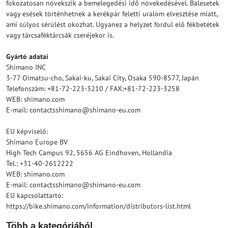
fokozatosan növekszik a bemelegedési idő növekedésével. Balesetek
vagy esések történhetnek a kerékpár feletti uralom elvesztése miatt,
ami súlyos sérülést okozhat. Ugyanez a helyzet fordul elő fékbetétek
vagy tárcsaféktárcsák cseréjekor is.
Gyártó adatai
Shimano INC
3-77 Oimatsu-cho, Sakai-ku, Sakai City, Osaka 590-8577, Japán
Telefonszám: +81-72-223-3210 / FAX:+81-72-223-3258
WEB: shimano.com
E-mail: contactsshimano@shimano-eu.com
EU képviselő:
Shimano Europe BV
High Tech Campus 92, 5656 AG Eindhoven, Hollandia
Tel.: +31-40-2612222
WEB: shimano.com
E-mail: contactsshimano@shimano-eu.com
EU kapcsolattartó:
https://bike.shimano.com/information/distributors-list.html
Több a kategóriából