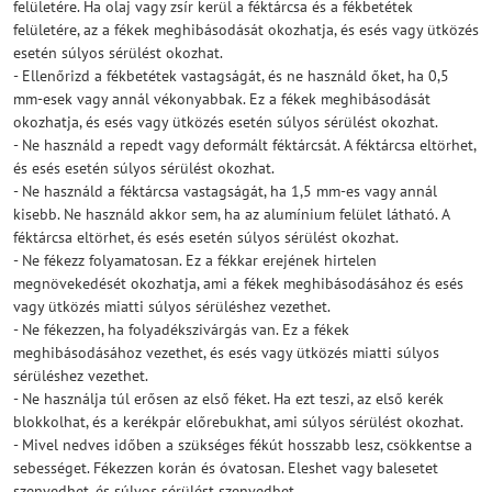
felületére. Ha olaj vagy zsír kerül a féktárcsa és a fékbetétek
felületére, az a fékek meghibásodását okozhatja, és esés vagy ütközés
esetén súlyos sérülést okozhat.
- Ellenőrizd a fékbetétek vastagságát, és ne használd őket, ha 0,5
mm-esek vagy annál vékonyabbak. Ez a fékek meghibásodását
okozhatja, és esés vagy ütközés esetén súlyos sérülést okozhat.
- Ne használd a repedt vagy deformált féktárcsát. A féktárcsa eltörhet,
és esés esetén súlyos sérülést okozhat.
- Ne használd a féktárcsa vastagságát, ha 1,5 mm-es vagy annál
kisebb. Ne használd akkor sem, ha az alumínium felület látható. A
féktárcsa eltörhet, és esés esetén súlyos sérülést okozhat.
- Ne fékezz folyamatosan. Ez a fékkar erejének hirtelen
megnövekedését okozhatja, ami a fékek meghibásodásához és esés
vagy ütközés miatti súlyos sérüléshez vezethet.
- Ne fékezzen, ha folyadékszivárgás van. Ez a fékek
meghibásodásához vezethet, és esés vagy ütközés miatti súlyos
sérüléshez vezethet.
- Ne használja túl erősen az első féket. Ha ezt teszi, az első kerék
blokkolhat, és a kerékpár előrebukhat, ami súlyos sérülést okozhat.
- Mivel nedves időben a szükséges fékút hosszabb lesz, csökkentse a
sebességet. Fékezzen korán és óvatosan. Eleshet vagy balesetet
szenvedhet, és súlyos sérülést szenvedhet.