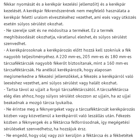
fékkar nyomását és a kerékpár kezelési jellemzőit) és a kerékpár
kezelését. A kerékpár fékrendszerének nem megfelelő használata a
kerékpár feletti uralom elvesztéséhez vezethet, ami esés vagy ütközés
esetén súlyos sérülést okozhat.
- Ne szerelje szét és ne módosítsa a terméket. Ez a termék
meghibásodását okozhatja, váratlanul eleshet, és súlyos sérülést
szenvedhet.
- A kerékpárosoknak a kerékpározás előtt hozzá kell szokniuk a fék
nagyobb teljesítményéhez. A 220 mm-es, 203 mm-es és 180 mm-es
tárcsaféktárcsák nagyobb fékerőt biztosítanak, mint a 160 mm-es
tárcsaféktárcsák. Ha anélkül kerékpározik, hogy alaposan
megismerkedne a fékezési jellemzőkkel, a fékezés a kerékpárról való
leeséshez vezethet, ami súlyos sérülést vagy halált okozhat.
- Tartsa távol az ujjait a forgó tárcsaféktárcsától. A tárcsaféktárcsa
elég éles ahhoz, hogy súlyos sérülést okozzon az ujjain, ha az ujjai
beakadnak a mozgó tárcsa lyukaiba.
- Ne érintse meg a féknyergeket vagy a tárcsaféktárcsát kerékpározás
közben vagy közvetlenül a kerékpárról való leszállás után. Fékezés
közben a féknyergek és a féktárcsa felforrósodnak, így megégetési
sérüléseket szenvedhetsz, ha hozzájuk érsz.
- Ne engedd, hogy olaj vagy zsír kerüljön a féktárcsa és a fékbetétek