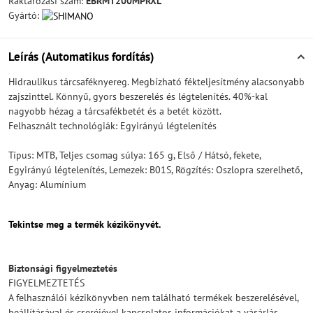
Raktározási szám:
EBRMT200MPRXL
Gyártó:
Leírás (Automatikus fordítás)
Hidraulikus tárcsaféknyereg. Megbízható fékteljesítmény alacsonyabb
zajszinttel. Könnyű, gyors beszerelés és légtelenítés. 40%-kal
nagyobb hézag a tárcsafékbetét és a betét között.
Felhasznált technológiák: Egyirányú légtelenítés
Típus: MTB, Teljes csomag súlya: 165 g, Első / Hátsó, fekete,
Egyirányú légtelenítés, Lemezek: B01S, Rögzítés: Oszlopra szerelhető,
Anyag: Alumínium
Tekintse meg a termék kézikönyvét.
Biztonsági figyelmeztetés
FIGYELMEZTETÉS
A felhasználói kézikönyvben nem található termékek beszerelésével,
beállításával és cseréjével kapcsolatos információkat a vásárlás