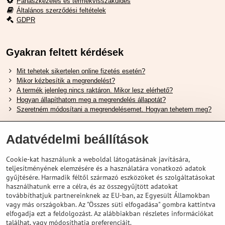
Panaszkezelés és termékvisszaküldés
Általános szerződési feltételek
GDPR
Gyakran feltett kérdések
Mit tehetek sikertelen online fizetés esetén?
Mikor kézbesítik a megrendelést?
A termék jelenleg nincs raktáron. Mikor lesz elérhető?
Hogyan állapíthatom meg a megrendelés állapotát?
Szeretném módosítani a megrendelésemet. Hogyan tehetem meg?
Hasznos Linkek
Adatvédelmi beállítások
Shimano cipőméret táblázat
Cookie-kat használunk a weboldal látogatásának javítására,
Hogyan válasszuk ki a megfelelő felfüggesztési villát ?
teljesítményének elemzésére és a használatára vonatkozó adatok
Hogyan válasszuk ki a megfelelő méretű sisakot?
gyűjtésére. Harmadik féltől származó eszközöket és szolgáltatásokat
Shimano E-Bike Akkumulátor Útmutató
használhatunk erre a célra, és az összegyűjtött adatokat
Schwalbe Tubeless Gumik Felfedezése
továbbíthatjuk partnereinknek az EU-ban, az Egyesült Államokban
vagy más országokban. Az "Összes süti elfogadása" gombra kattintva
elfogadja ezt a feldolgozást. Az alábbiakban részletes információkat
találhat, vagy módosíthatja preferenciáit.