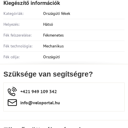
Kiegészítő információk
Kategóriák:
Országúti fékek
Helyezés:
Hátsó
Fék felszerelése:
Fékmenetes
Fék technológia:
Mechanikus
Fék célja:
Országúti
Szüksége van segítségre?
+421 949 109 342
info​​@veloportal​.hu