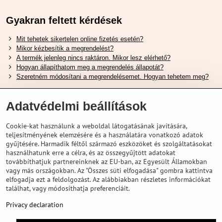
Gyakran feltett kérdések
Mit tehetek sikertelen online fizetés esetén?
Mikor kézbesítik a megrendelést?
A termék jelenleg nincs raktáron. Mikor lesz elérhető?
Hogyan állapíthatom meg a megrendelés állapotát?
Szeretném módosítani a megrendelésemet. Hogyan tehetem meg?
Hasznos Linkek
Adatvédelmi beállítások
Shimano cipőméret táblázat
Cookie-kat használunk a weboldal látogatásának javítására,
Hogyan válasszuk ki a megfelelő felfüggesztési villát ?
teljesítményének elemzésére és a használatára vonatkozó adatok
Hogyan válasszuk ki a megfelelő méretű sisakot?
gyűjtésére. Harmadik féltől származó eszközöket és szolgáltatásokat
Shimano E-Bike Akkumulátor Útmutató
használhatunk erre a célra, és az összegyűjtött adatokat
Schwalbe Tubeless Gumik Felfedezése
továbbíthatjuk partnereinknek az EU-ban, az Egyesült Államokban
vagy más országokban. Az "Összes süti elfogadása" gombra kattintva
elfogadja ezt a feldolgozást. Az alábbiakban részletes információkat
találhat, vagy módosíthatja preferenciáit.
Privacy declaration