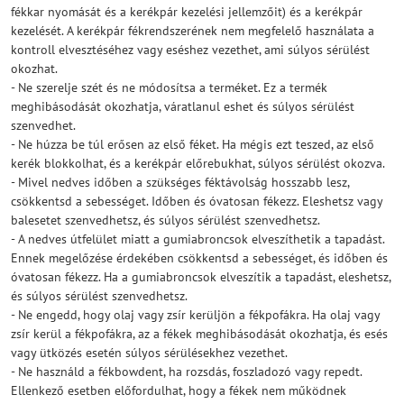
fékkar nyomását és a kerékpár kezelési jellemzőit) és a kerékpár
kezelését. A kerékpár fékrendszerének nem megfelelő használata a
kontroll elvesztéséhez vagy eséshez vezethet, ami súlyos sérülést
okozhat.
- Ne szerelje szét és ne módosítsa a terméket. Ez a termék
meghibásodását okozhatja, váratlanul eshet és súlyos sérülést
szenvedhet.
- Ne húzza be túl erősen az első féket. Ha mégis ezt teszed, az első
kerék blokkolhat, és a kerékpár előrebukhat, súlyos sérülést okozva.
- Mivel nedves időben a szükséges féktávolság hosszabb lesz,
csökkentsd a sebességet. Időben és óvatosan fékezz. Eleshetsz vagy
balesetet szenvedhetsz, és súlyos sérülést szenvedhetsz.
- A nedves útfelület miatt a gumiabroncsok elveszíthetik a tapadást.
Ennek megelőzése érdekében csökkentsd a sebességet, és időben és
óvatosan fékezz. Ha a gumiabroncsok elveszítik a tapadást, eleshetsz,
és súlyos sérülést szenvedhetsz.
- Ne engedd, hogy olaj vagy zsír kerüljön a fékpofákra. Ha olaj vagy
zsír kerül a fékpofákra, az a fékek meghibásodását okozhatja, és esés
vagy ütközés esetén súlyos sérülésekhez vezethet.
- Ne használd a fékbowdent, ha rozsdás, foszladozó vagy repedt.
Ellenkező esetben előfordulhat, hogy a fékek nem működnek