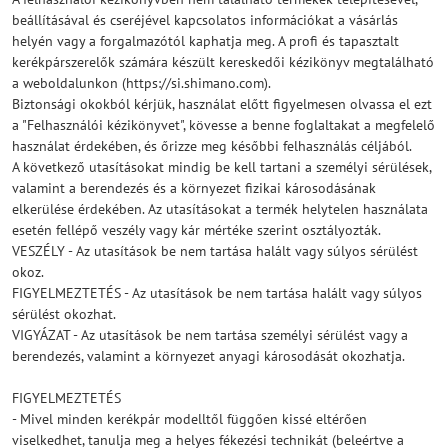
beállításával és cseréjével kapcsolatos információkat a vásárlás
helyén vagy a forgalmazótól kaphatja meg. A profi és tapasztalt
kerékpárszerelők számára készült kereskedői kézikönyv megtalálható
a weboldalunkon (https://si.shimano.com).
Biztonsági okokból kérjük, használat előtt figyelmesen olvassa el ezt
a "Felhasználói kézikönyvet", kövesse a benne foglaltakat a megfelelő
használat érdekében, és őrizze meg későbbi felhasználás céljából.
A következő utasításokat mindig be kell tartani a személyi sérülések,
valamint a berendezés és a környezet fizikai károsodásának
elkerülése érdekében. Az utasításokat a termék helytelen használata
esetén fellépő veszély vagy kár mértéke szerint osztályozták.
VESZÉLY - Az utasítások be nem tartása halált vagy súlyos sérülést
okoz.
FIGYELMEZTETÉS - Az utasítások be nem tartása halált vagy súlyos
sérülést okozhat.
VIGYÁZAT - Az utasítások be nem tartása személyi sérülést vagy a
berendezés, valamint a környezet anyagi károsodását okozhatja.
FIGYELMEZTETÉS
- Mivel minden kerékpár modelltől függően kissé eltérően
viselkedhet, tanulja meg a helyes fékezési technikát (beleértve a