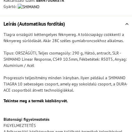
Raktározási szám:
EBR4700AR87A
Gyártó:
Leírás (Automatikus fordítás)
Tiagra országúti kéttengelyes féknyereg. A tolócsapágy csökkenti a
féknyereg súrlódását. Akár 28C széles gumiabroncsokhoz alkalmas.
Típus: ORSZÁGÚTI, Teljes csomagsúly: 290 g, Hátsó, antracit, SLR -
SHIMANO Linear Response, CS49 10.5mm, Fékbetétek: R50T5, Anyag:
Alumínium / Acél
Progresszív teljesítmény minden irányban. Ilyen például a SHIMANO
TIAGRA 10 sebességes csoport, amely egy sokoldalú csoport, a DURA-
ACE csoportból átvett technológiákkal.
Tekintse meg a termék kézikönyvét.
Biztonsági figyelmeztetés
FIGYELMEZTETÉS
A felhasználói kézikönyvben nem található termékek telepítésével,