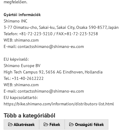
megfelelően.
Gyártói információk
Shimano INC
3-77 Oimatsu-cho, Sakai-ku, Sakai City, Osaka 590-8577, Japán
Telefon: +81-72-223-3210 / FAX:+81-72-223-3258
WEB: shimano.com
E-mail: contactsshimano@shimano-eu.com
EU képviselő:
Shimano Europe BV
High Tech Campus 92, 5656 AG Eindhoven, Hollandia
Tel.: +31-40-2612222
WEB: shimano.com
E-mail: contactsshimano@shimano-eu.com
EU kapcsolattartó:
https://bike.shimano.com/information/distributors-list.html
Több a kategóriából
Alkatrészek
Fékek
Országúti fékek