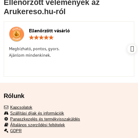
Ellenőrzött vélemények az
Arukereso.hu-ról
Ellenőrzött vásárló
Értékelés:
5
/
Megbízható, pontos, gyors.
5
Ajánlom mindenkinek.
Rólunk
Kapcsolatok
Szállítási díjak és információk
Panaszkezelés és termékvisszaküldés
Általános szerződési feltételek
GDPR