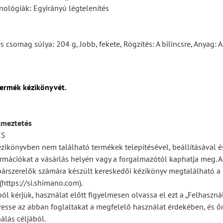
nológiák: Egyirányú légtelenítés
s csomag súlya: 204 g, Jobb, fekete, Rögzítés: A bilincsre, Anyag:
termék kézikönyvét.
lmeztetés
ÉS
ézikönyvben nem található termékek telepítésével, beállításával é
rmációkat a vásárlás helyén vagy a forgalmazótól kaphatja meg. A 
párszerelők számára készült kereskedői kézikönyv megtalálható a
https://si.shimano.com).
ól kérjük, használat előtt figyelmesen olvassa el ezt a „Felhaszná
vesse az abban foglaltakat a megfelelő használat érdekében, és ő
álás céljából.