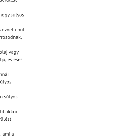
, hogy súlyos
 közvetlenül
orrósodnak,
olaj vagy
ja, és esés
annál
súlyos
én súlyos
ld akkor
rülést
, ami a