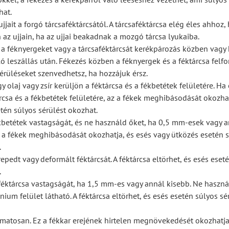
hat.
 ujjait a forgó tárcsaféktárcsától. A tárcsaféktárcsa elég éles ahhoz
 az ujjain, ha az ujjai beakadnak a mozgó tárcsa lyukaiba.
 a féknyergeket vagy a tárcsaféktárcsát kerékpározás közben vagy
ló leszállás után. Fékezés közben a féknyergek és a féktárcsa felf
érüléseket szenvedhetsz, ha hozzájuk érsz.
 olaj vagy zsír kerüljön a féktárcsa és a fékbetétek felületére. Ha 
árcsa és a fékbetétek felületére, az a fékek meghibásodását okozhat
tén súlyos sérülést okozhat.
ékbetétek vastagságát, és ne használd őket, ha 0,5 mm-esek vagy 
 a fékek meghibásodását okozhatja, és esés vagy ütközés esetén 
.
epedt vagy deformált féktárcsát. A féktárcsa eltörhet, és esés eset
.
féktárcsa vastagságát, ha 1,5 mm-es vagy annál kisebb. Ne haszná
ium felület látható. A féktárcsa eltörhet, és esés esetén súlyos sé
amatosan. Ez a fékkar erejének hirtelen megnövekedését okozhatja