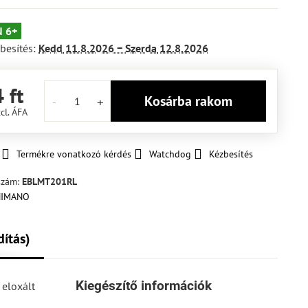
 6+
besítés:
Kedd
11.8.2026 −
Szerda
12.8.2026
 ft
Kosárba rakom
cl. ÁFA
Termékre vonatkozó kérdés
Watchdog
Kézbesítés
szám:
EBLMT201RL
dítás)
Kiegészítő információk
 eloxált