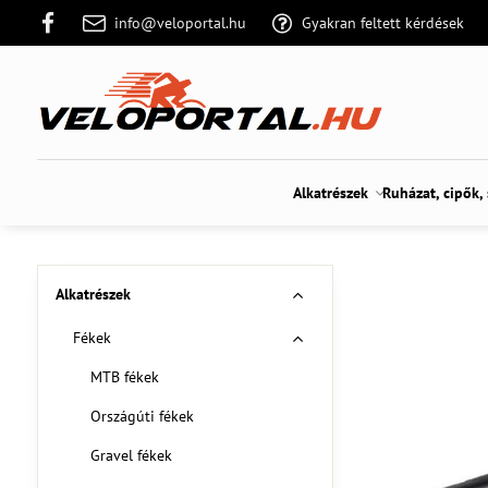
info@veloportal.hu
Gyakran feltett kérdések
Alkatrészek
Ruházat, cipők,
Alkatrészek
Fékek
MTB fékek
Országúti fékek
Gravel fékek