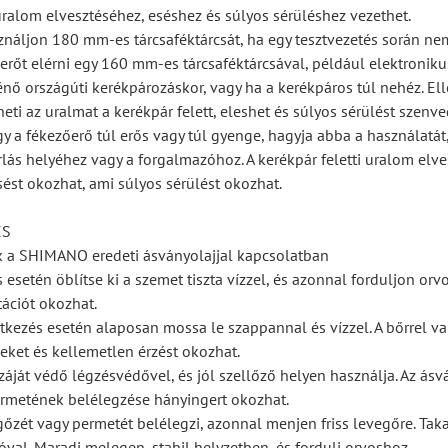
 uralom elvesztéséhez, eséshez és súlyos sérüléshez vezethet.
ználjon 180 mm-es tárcsaféktárcsát, ha egy tesztvezetés során ne
rőt elérni egy 160 mm-es tárcsaféktárcsával, például elektroniku
ténő országúti kerékpározáskor, vagy ha a kerékpáros túl nehéz. El
eti az uralmat a kerékpár felett, eleshet és súlyos sérülést szenve
gy a fékezőerő túl erős vagy túl gyenge, hagyja abba a használatát,
rlás helyéhez vagy a forgalmazóhoz. A kerékpár feletti uralom elve
sést okozhat, ami súlyos sérülést okozhat.
ÉS
k a SHIMANO eredeti ásványolajjal kapcsolatban
esetén öblítse ki a szemet tiszta vízzel, és azonnal forduljon orv
tációt okozhat.
intkezés esetén alaposan mossa le szappannal és vízzel. A bőrrel va
seket és kellemetlen érzést okozhat.
száját védő légzésvédővel, és jól szellőző helyen használja. Az ásv
rmetének belélegzése hányingert okozhat.
gőzét vagy permetét belélegzi, azonnal menjen friss levegőre. Tak
val. Maradj melegen, stabil helyzetben, és fordulj orvoshoz.