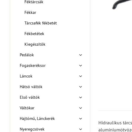
Féktárcsák
Fékkar
Tárcsafék fékbetét
Fékbetétek
Kiegészítők
Pedálok
Fogaskeréksor
Láncok
Hátsó váltók
Első váltók
Váltókar
Hajtómű, Lánckerék
Hidraulikus tárcs
Nyeregcsövek
alumíniumötvöze