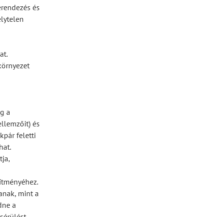
erendezés és
lytelen
at.
környezet
g a
ellemzőit) és
pár feletti
hat.
ja,
sítményéhez.
anak, mint a
dne a
sérülést