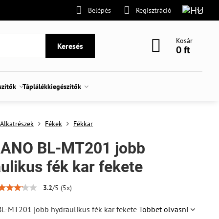
Belépés
Regisztráció
Kosár
Keresés
0 ft
szítők
Táplálékkiegészítők
Alkatrészek
Fékek
Fékkar
ANO BL-MT201 jobb
ulikus fék kar fekete
3.2
/
5
(
5
x)
-MT201 jobb hydraulikus fék kar fekete
Többet olvasni