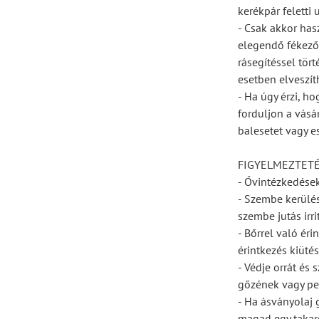
kerékpár feletti
- Csak akkor has
elegendő fékezőe
rásegítéssel tör
esetben elveszíth
- Ha úgy érzi, ho
forduljon a vásá
balesetet vagy e
FIGYELMEZTET
- Óvintézkedése
- Szembe kerülés 
szembe jutás irri
- Bőrrel való ér
érintkezés kiüté
- Védje orrát és 
gőzének vagy pe
- Ha ásványolaj 
magad egy takaró