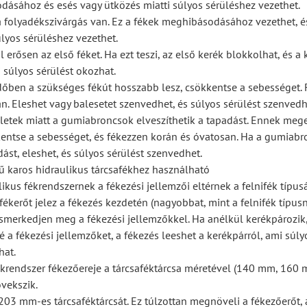
ásához és esés vagy ütközés miatti súlyos sérüléshez vezethet.
a folyadékszivárgás van. Ez a fékek meghibásodásához vezethet, é
úlyos sérüléshez vezethet.
l erősen az első féket. Ha ezt teszi, az első kerék blokkolhat, és a
 súlyos sérülést okozhat.
dőben a szükséges fékút hosszabb lesz, csökkentse a sebességet.
n. Eleshet vagy balesetet szenvedhet, és súlyos sérülést szenvedh
ületek miatt a gumiabroncsok elveszíthetik a tapadást. Ennek meg
entse a sebességet, és fékezzen korán és óvatosan. Ha a gumiab
dást, eleshet, és súlyos sérülést szenvedhet.
sű karos hidraulikus tárcsafékhez használható
ikus fékrendszernek a fékezési jellemzői eltérnek a felnifék típus
fékerőt jelez a fékezés kezdetén (nagyobbat, mint a felnifék típusn
ismerkedjen meg a fékezési jellemzőkkel. Ha anélkül kerékpározik
 a fékezési jellemzőket, a fékezés leeshet a kerékpárról, ami súly
hat.
fékrendszer fékezőereje a tárcsaféktárcsa méretével (140 mm, 160
vekszik.
203 mm-es tárcsaféktárcsát. Ez túlzottan megnöveli a fékezőerőt, 