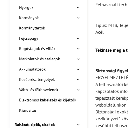
Felhasznált tech
Nyergek
Kormányok
Típus: MTB, Telje
Kormánytartók
Acél
Fejcsapágy
Rugóstagok és villák
Tekintse meg a 
Markolatok és szalagok
Akkumulátorok
Biztonsági figye
FIGYELMEZTET
Középrész tengelyek
A felhasználói k
Váltó- és fékbowdenek
kapcsolatos info
tapasztalt kerék
Elektromos kábelezés és kijelzők
weboldalunkon (
Kiárusítás
Biztonsági okokb
kézikönyvet”, kö
Ruházat, cipők, sisakok
későbbi felhaszn