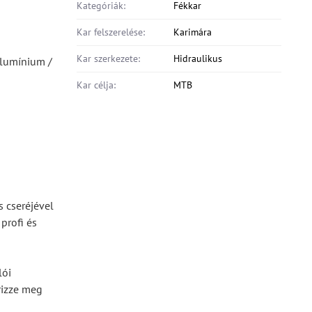
Kategóriák:
Fékkar
Kar felszerelése:
Karimára
Kar szerkezete:
Hidraulikus
 Alumínium /
Kar célja:
MTB
s cseréjével
profi és
lói
rizze meg