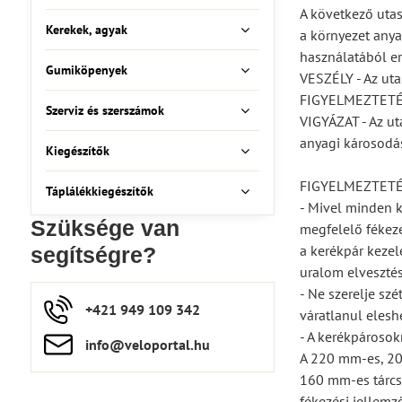
A következő utas
Kerekek, agyak
a környezet anya
használatából er
Gumiköpenyek
VESZÉLY - Az uta
FIGYELMEZTETÉS -
Szerviz és szerszámok
VIGYÁZAT - Az ut
anyagi károsodás
Kiegészítők
FIGYELMEZTET
Táplálékkiegészítők
- Mivel minden k
Szüksége van
megfelelő fékezé
a kerékpár kezel
segítségre?
uralom elvesztés
- Ne szerelje sz
+421 949 109 342
váratlanul elesh
- A kerékpárosok
info​​@veloportal​.hu
A 220 mm-es, 20
160 mm-es tárcs
fékezési jellemz