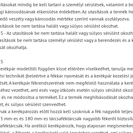
ításokat mindig be kell tartani a személyi sérülések, valamint a b
gi károsodásának elkerülése érdekében. Az utasítások a termék he
edő veszély vagy károsodás mértéke szerint vannak osztályozva.
sítások be nem tartása halált vagy súlyos sérülést okozhat.
 Az utasítások be nem tartása halált vagy súlyos sérülést okozh
asítások be nem tartása személyi sérülést vagy a berendezés és a 
át okozhatja.
ÉS
erékpár modelltől függően kissé eltérően viselkedhet, tanulja me
si technikát (beleértve a fékkar nyomását és a kerékpár kezelési j
ését. A kerékpár fékrendszerének nem megfelelő használata a kerék
éhez vezethet, ami esés vagy ütközés esetén súlyos sérülést okoz
ét és ne módosítsa a terméket. Ez a termék meghibásodását okozhat
et, és súlyos sérülést szenvedhet.
nak a kerékpározás előtt hozzá kell szokniuk a fék nagyobb telje
3 mm-es és 180 mm-es tárcsaféktárcsák nagyobb fékerőt biztosít
aféktárcsák. Ha anélkül kerékpározik, hogy alaposan megismerke
őkkel, a fékezés a kerékpárról való leeséshez vezethet, ami súlyos 