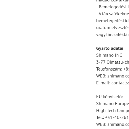
- Bemelegedési 
- A tárcsafékekn
bemelegedési idő
uralom elvesztés
vagy tárcsaféktár
Gyártó adatai
Shimano INC
3-77 Oimatsu-cho
Telefonszám: +
WEB: shimano.c
E-mail: contac
EU képviselő:
Shimano Europe
High Tech Campu
Tel.: +31-40-26
WEB: shimano.c