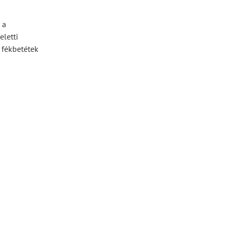
 a
letti
 fékbetétek