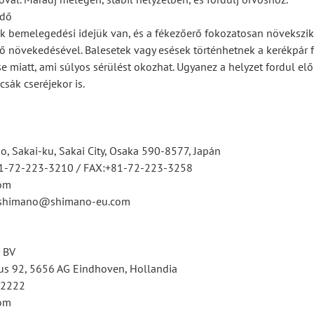
idő
ek bemelegedési idejük van, és a fékezőerő fokozatosan növekszik
 növekedésével. Balesetek vagy esések történhetnek a kerékpár fe
e miatt, ami súlyos sérülést okozhat. Ugyanez a helyzet fordul elő
csák cseréjekor is.
, Sakai-ku, Sakai City, Osaka 590-8577, Japán
81-72-223-3210 / FAX:+81-72-223-3258
om
tsshimano@shimano-eu.com
 BV
s 92, 5656 AG Eindhoven, Hollandia
12222
om