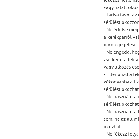
vagy halált okoz
- Tartsa távol az
sérülést okozzon
- Ne érintse meg
a kerékpárról va
így megégetési s
- Ne engedd, hogy
zsír kerül a fékt
vagy ütközés ese
- Ellenőrizd a f
vékonyabbak. Ez
sérülést okozhat
- Ne használd a r
sérülést okozhat
- Ne használd a 
sem, ha az alumín
okozhat.
- Ne fékezz foly