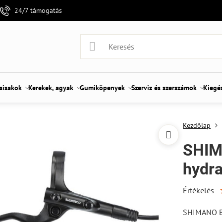
24/7 támogatás
 sisakok
Kerekek, agyak
Gumiköpenyek
Szerviz és szerszámok
Kiegé
Kezdőlap
SHIM
hydra
Értékelés
SHIMANO BL