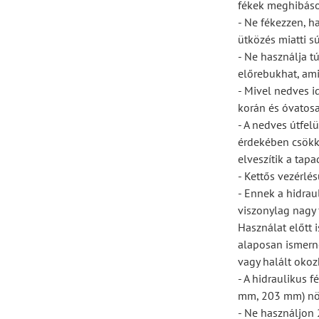
fékek meghibásod
- Ne fékezzen, h
ütközés miatti s
- Ne használja tú
előrebukhat, ami
- Mivel nedves i
korán és óvatosa
- A nedves útfel
érdekében csökk
elveszítik a tapa
- Kettős vezérlé
- Ennek a hidraul
viszonylag nagy 
Használat előtt 
alaposan ismerné
vagy halált okoz
- A hidraulikus 
mm, 203 mm) nö
- Ne használjon 