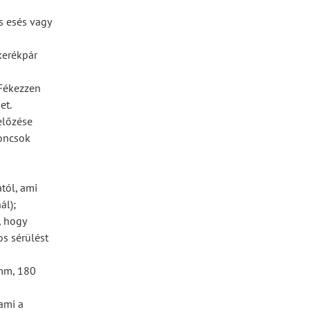
s esés vagy
 kerékpár
 Fékezzen
et.
előzése
roncsok
ától, ami
ál);
, hogy
os sérülést
 mm, 180
ami a