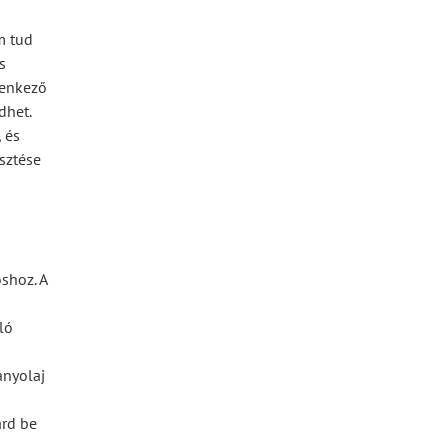
m tud
s
lenkező
dhet.
 és
sztése
oshoz. A
ló
ányolaj
ard be