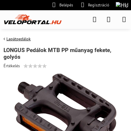
Belépés
Regisztráció
Lapátpedálok
LONGUS Pedálok MTB PP műanyag fekete,
golyós
Értékelés