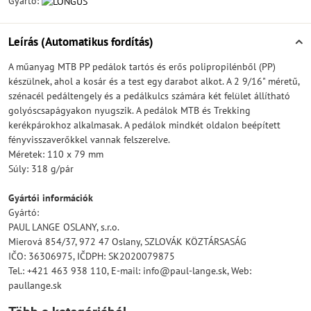
Gyártó:
Leírás (Automatikus fordítás)
A műanyag MTB PP pedálok tartós és erős polipropilénből (PP)
készülnek, ahol a kosár és a test egy darabot alkot. A 2 9/16" méretű,
szénacél pedáltengely és a pedálkulcs számára két felület állítható
golyóscsapágyakon nyugszik. A pedálok MTB és Trekking
kerékpárokhoz alkalmasak. A pedálok mindkét oldalon beépített
fényvisszaverőkkel vannak felszerelve.
Méretek: 110 x 79 mm
Súly: 318 g/pár
Gyártói információk
Gyártó:
PAUL LANGE OSLANY, s.r.o.
Mierová 854/37, 972 47 Oslany, SZLOVÁK KÖZTÁRSASÁG
IČO: 36306975, IČDPH: SK2020079875
Tel.: +421 463 938 110, E-mail: info@paul-lange.sk, Web:
paullange.sk