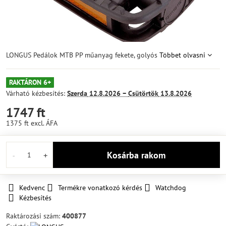
LONGUS Pedálok MTB PP műanyag fekete, golyós
Többet olvasni
RAKTÁRON 6+
Várható kézbesítés:
Szerda
12.8.2026 −
Csütörtök
13.8.2026
1747 ft
1375 ft
excl. ÁFA
Kosárba rakom
Kedvenc
Termékre vonatkozó kérdés
Watchdog
Kézbesítés
Raktározási szám:
400877