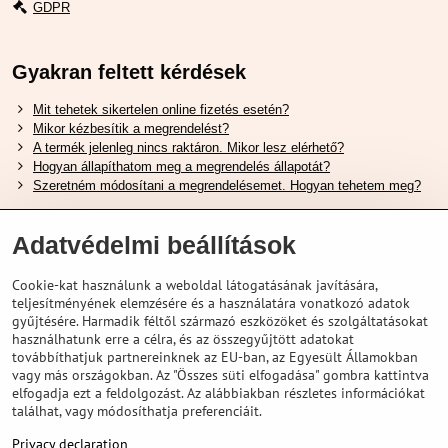
GDPR
Gyakran feltett kérdések
Mit tehetek sikertelen online fizetés esetén?
Mikor kézbesítik a megrendelést?
A termék jelenleg nincs raktáron. Mikor lesz elérhető?
Hogyan állapíthatom meg a megrendelés állapotát?
Szeretném módosítani a megrendelésemet. Hogyan tehetem meg?
Hasznos Linkek
Adatvédelmi beállítások
Shimano cipőméret táblázat
Cookie-kat használunk a weboldal látogatásának javítására,
Hogyan válasszuk ki a megfelelő felfüggesztési villát ?
teljesítményének elemzésére és a használatára vonatkozó adatok
Hogyan válasszuk ki a megfelelő méretű sisakot?
gyűjtésére. Harmadik féltől származó eszközöket és szolgáltatásokat
Shimano E-Bike Akkumulátor Útmutató
használhatunk erre a célra, és az összegyűjtött adatokat
Schwalbe Tubeless Gumik Felfedezése
továbbíthatjuk partnereinknek az EU-ban, az Egyesült Államokban
vagy más országokban. Az "Összes süti elfogadása" gombra kattintva
elfogadja ezt a feldolgozást. Az alábbiakban részletes információkat
találhat, vagy módosíthatja preferenciáit.
Privacy declaration