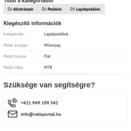
Több a kategóriából
Alkatrészek
Pedálok
Lapátpedálok
Kiegészítő információk
Kategóriák:
Lapátpedálok
Pedál anyaga:
Műanyag
Pedál típusa:
Flat
Pedál célja:
MTB
Szüksége van segítségre?
+421 949 109 342
info​​@veloportal​.hu