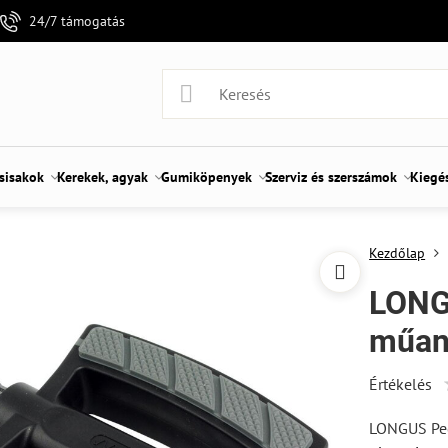
24/7 támogatás
 sisakok
Kerekek, agyak
Gumiköpenyek
Szerviz és szerszámok
Kiegé
Kezdőlap
LONG
műany
Értékelés
LONGUS Ped