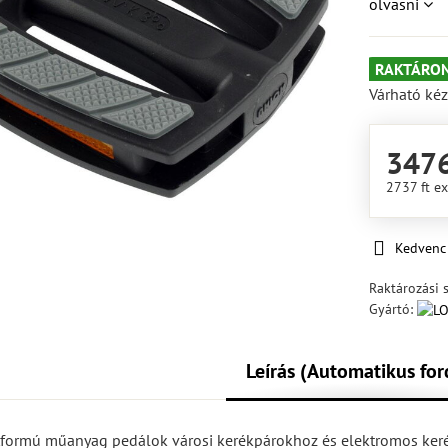
olvasni
RAKTÁRON
Várható kéz
3476
2737 ft
ex
Kedvenc
Raktározási 
Gyártó:
Leírás (Automatikus for
tformú műanyag pedálok városi kerékpárokhoz és elektromos ke