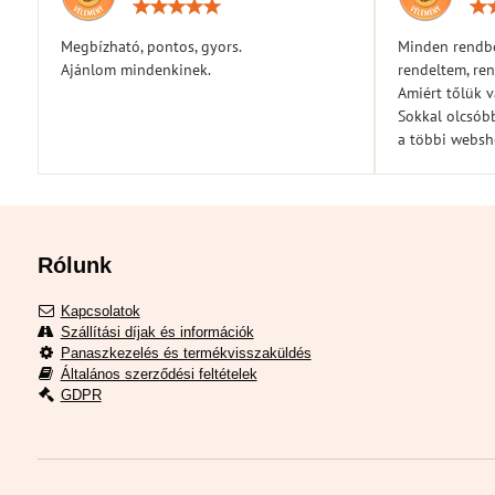
Értékelés:
5
/
Megbízható, pontos, gyors.
Minden rendbe
5
Ajánlom mindenkinek.
rendeltem, ren
Amiért tőlük 
Sokkal olcsóbb
a többi webs
Rólunk
Kapcsolatok
Szállítási díjak és információk
Panaszkezelés és termékvisszaküldés
Általános szerződési feltételek
GDPR