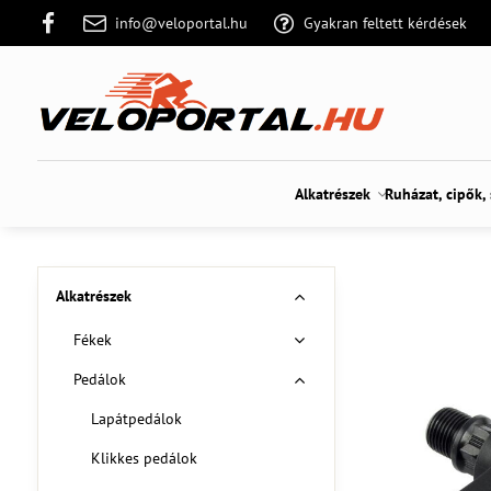
info@veloportal.hu
Gyakran feltett kérdések
Alkatrészek
Ruházat, cipők,
Alkatrészek
Fékek
Pedálok
Lapátpedálok
Klikkes pedálok