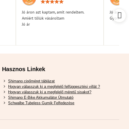
elés:
Értékelés:
5
/
Jó áron azt kaptam, amit rendeltem.
Jó árak
5
Amiért tőlük vásároltam
Gyors kiszá
Jó ár
Hasznos Linkek
Shimano cipőméret táblázat
Hogyan válasszuk ki a megfelelő felfüggesztési villát ?
Hogyan válasszuk ki a megfelelő méretű sisakot?
Shimano E-Bike Akkumulátor Útmutató
Schwalbe Tubeless Gumik Felfedezése