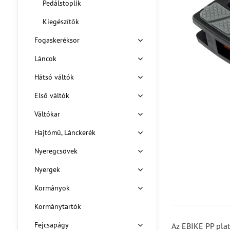
Pedálstoplik
Kiegészítők
Fogaskeréksor
Láncok
Hátsó váltók
Első váltók
Váltókar
Hajtómű, Lánckerék
Nyeregcsövek
Nyergek
Kormányok
Kormánytartók
Fejcsapágy
Az EBIKE PP pla