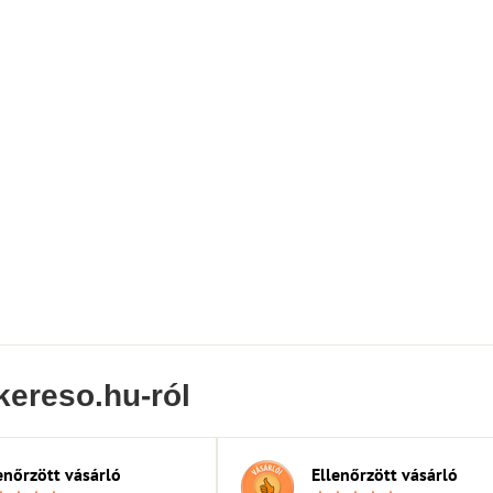
kereso.hu-ról
enőrzött vásárló
Ellenőrzött vásárló