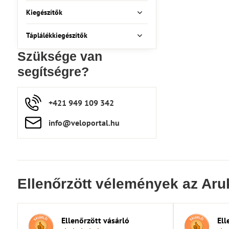
Kiegészítők
Táplálékkiegészítők
Szüksége van
segítségre?
+421 949 109 342
info​​@veloportal​.hu
Ellenőrzött vélemények az Aru
Ellenőrzött vásárló
Ell