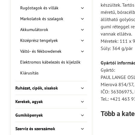
készültek. Tartós
Rugóstagok és villák
méretű, bóracélb
Markolatok és szalagok
állítható golyós
gumi réteggel r
Akkumulátorok
vannak ellátva.
Középrész tengelyek
Méretek: 111 x
Súly: 364 g/pár
Váltó- és fékbowdenek
Elektromos kábelezés és kijelzők
Gyártói informá
Gyártó:
Kiárusítás
PAUL LANGE OSLA
Mierová 854/37
Ruházat, cipők, sisakok
IČO: 36306975,
Tel.: +421 463 9
Kerekek, agyak
Több a kate
Gumiköpenyek
Szerviz és szerszámok