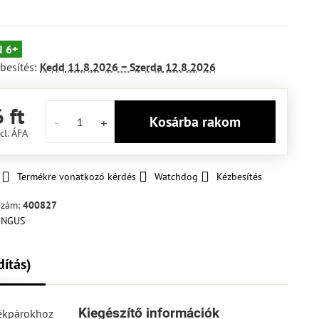
 6+
besítés:
Kedd
11.8.2026 −
Szerda
12.8.2026
 ft
Kosárba rakom
cl. ÁFA
Termékre vonatkozó kérdés
Watchdog
Kézbesítés
szám:
400827
dítás)
Kiegészítő információk
rékpárokhoz