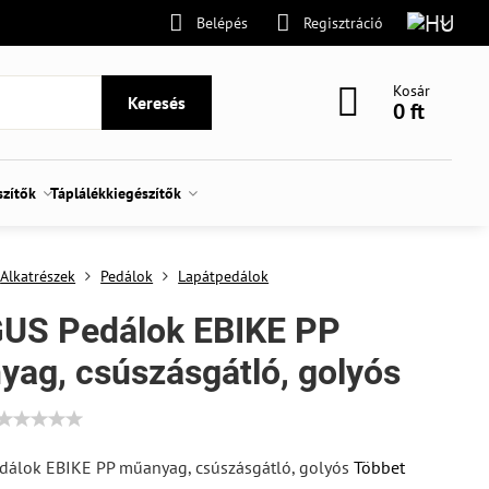
Belépés
Regisztráció
Kosár
Keresés
0 ft
szítők
Táplálékkiegészítők
Alkatrészek
Pedálok
Lapátpedálok
US Pedálok EBIKE PP
ag, csúszásgátló, golyós
álok EBIKE PP műanyag, csúszásgátló, golyós
Többet