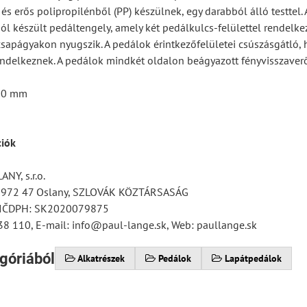
 és erős polipropilénből (PP) készülnek, egy darabból álló testtel.
ól készült pedáltengely, amely két pedálkulcs-felülettel rendelke
csapágyakon nyugszik. A pedálok érintkezőfelületei csúszásgátló, 
endelkeznek. A pedálok mindkét oldalon beágyazott fényvisszaver
 90 mm
ciók
NY, s.r.o.
, 972 47 Oslany, SZLOVÁK KÖZTÁRSASÁG
 IČDPH: SK2020079875
38 110, E-mail: info@paul-lange.sk, Web: paullange.sk
góriából
Alkatrészek
Pedálok
Lapátpedálok