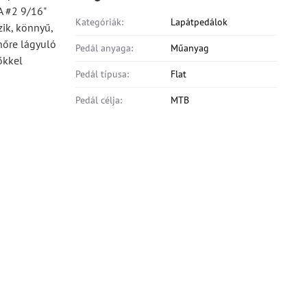
 A #2 9/16"
Kategóriák:
Lapátpedálok
zik, könnyű,
hőre lágyuló
Pedál anyaga:
Műanyag
őkkel
Pedál típusa:
Flat
Pedál célja:
MTB