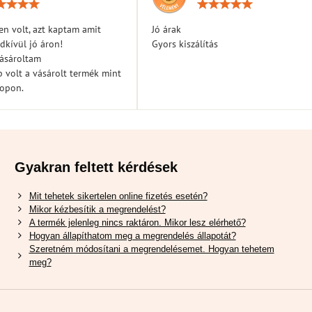
Értékelés:
Érték
5
5
/
/
n volt, azt kaptam amit
Jó árak
5
5
dkívül jó áron!
Gyors kiszálítás
vásároltam
 volt a vásárolt termék mint
hopon.
Gyakran feltett kérdések
Mit tehetek sikertelen online fizetés esetén?
Mikor kézbesítik a megrendelést?
A termék jelenleg nincs raktáron. Mikor lesz elérhető?
Hogyan állapíthatom meg a megrendelés állapotát?
Szeretném módosítani a megrendelésemet. Hogyan tehetem
meg?