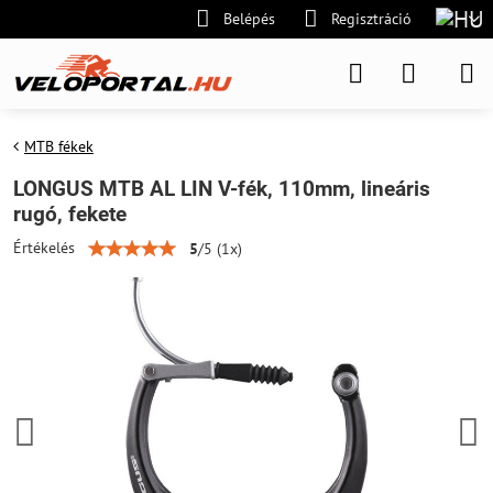
Belépés
Regisztráció
MTB fékek
LONGUS MTB AL LIN V-fék, 110mm, lineáris
rugó, fekete
Értékelés
5
/
5
(
1
x)