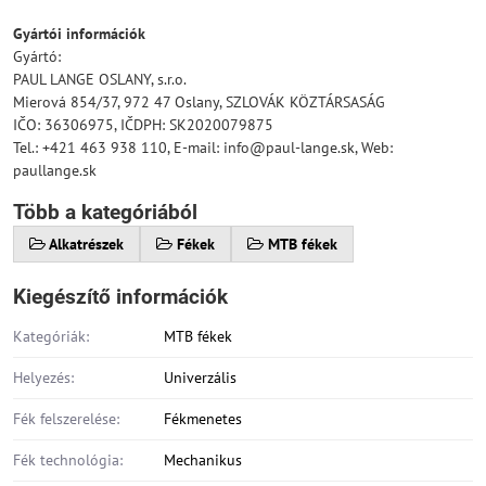
Gyártói információk
Gyártó:
PAUL LANGE OSLANY, s.r.o.
Mierová 854/37, 972 47 Oslany, SZLOVÁK KÖZTÁRSASÁG
IČO: 36306975, IČDPH: SK2020079875
Tel.: +421 463 938 110, E-mail: info@paul-lange.sk, Web:
paullange.sk
Több a kategóriából
Alkatrészek
Fékek
MTB fékek
Kiegészítő információk
Kategóriák:
MTB fékek
Helyezés:
Univerzális
Fék felszerelése:
Fékmenetes
Fék technológia:
Mechanikus