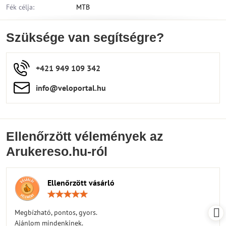
Fék célja:
MTB
Szüksége van segítségre?
+421 949 109 342
info​​@veloportal​.hu
Ellenőrzött vélemények az
Arukereso.hu-ról
Ellenőrzött vásárló
Értékelés:
5
/
Megbízható, pontos, gyors.
5
Ajánlom mindenkinek.