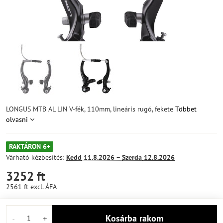
LONGUS MTB AL LIN V-fék, 110mm, lineáris rugó, fekete
Többet
olvasni
RAKTÁRON 6+
Várható kézbesítés:
Kedd
11.8.2026 −
Szerda
12.8.2026
3252 ft
2561 ft
excl. ÁFA
Kosárba rakom