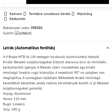
Kedvenc
Termékre vonatkozó kérdés
Watchdog
Kézbesítés
Raktározási szám:
398301
Gyártó:
Leírás (Automatikus fordítás)
A V-Brake MTB AL LIN melegen kovácsolt alumíniumból készült.
Kiváló fékezési tulajdonságokat biztosít alacsony áron és minimális
karbantartást igényel. A fékezés utáni visszatérést egy kiváló
minőségű lineáris rugó biztosítja. A vezetőcső 90°-os szögben van
meghajlítva. A csomagban található fékbetétek kiváló minőségű
keverékből készültek, amely nedves körülmények között is jó fékezési
tulajdonságokat garantál.
Anyag: Alumínium
Hossz: 110 mm
Rugó: Lineáris
Súly: 180 g