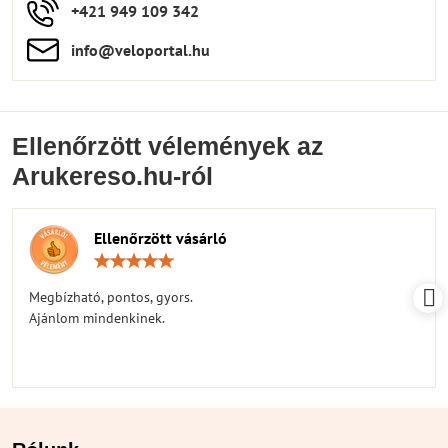
+421 949 109 342
info​​@veloportal​.hu
Ellenőrzött vélemények az
Arukereso.hu-ról
Ellenőrzött vásárló
Értékelés:
5
/
Megbízható, pontos, gyors.
5
Ajánlom mindenkinek.