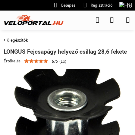
Belépés
Regisztráció
Kiegészítők
LONGUS Fejcsapágy helyező csillag 28,6 fekete
Értékelés
5
/
5
(
1
x)