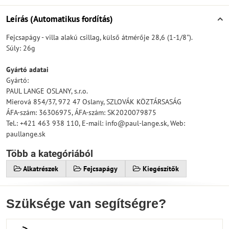
Leírás (Automatikus fordítás)
Fejcsapágy - villa alakú csillag, külső átmérője 28,6 (1-1/8").
Súly: 26g
Gyártó adatai
Gyártó:
PAUL LANGE OSLANY, s.r.o.
Mierová 854/37, 972 47 Oslany, SZLOVÁK KÖZTÁRSASÁG
ÁFA-szám: 36306975, ÁFA-szám: SK2020079875
Tel.: +421 463 938 110, E-mail: info@paul-lange.sk, Web:
paullange.sk
Több a kategóriából
Alkatrészek
Fejcsapágy
Kiegészítők
Szüksége van segítségre?