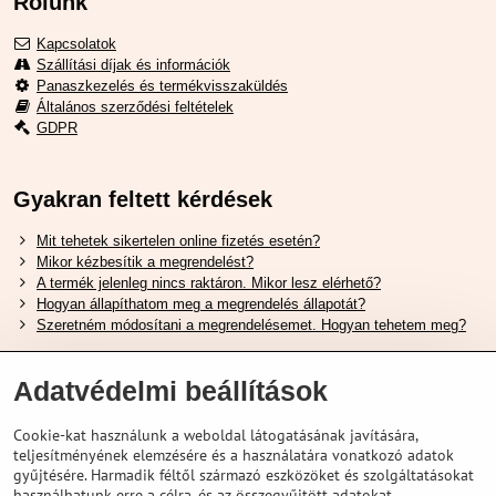
Rólunk
Kapcsolatok
Szállítási díjak és információk
Panaszkezelés és termékvisszaküldés
Általános szerződési feltételek
GDPR
Gyakran feltett kérdések
Mit tehetek sikertelen online fizetés esetén?
Mikor kézbesítik a megrendelést?
A termék jelenleg nincs raktáron. Mikor lesz elérhető?
Hogyan állapíthatom meg a megrendelés állapotát?
Szeretném módosítani a megrendelésemet. Hogyan tehetem meg?
Hasznos Linkek
Adatvédelmi beállítások
Shimano cipőméret táblázat
Cookie-kat használunk a weboldal látogatásának javítására,
Hogyan válasszuk ki a megfelelő felfüggesztési villát ?
teljesítményének elemzésére és a használatára vonatkozó adatok
Hogyan válasszuk ki a megfelelő méretű sisakot?
gyűjtésére. Harmadik féltől származó eszközöket és szolgáltatásokat
Shimano E-Bike Akkumulátor Útmutató
használhatunk erre a célra, és az összegyűjtött adatokat