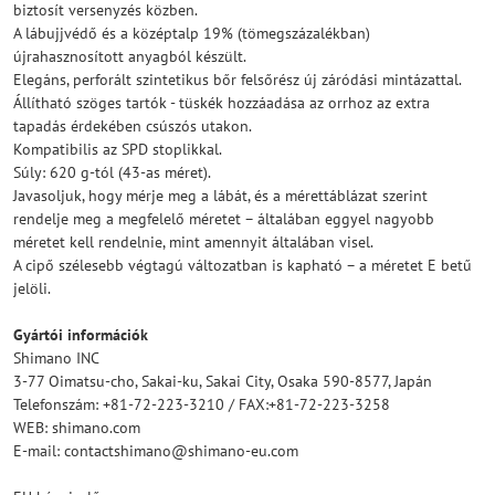
biztosít versenyzés közben.
A lábujjvédő és a középtalp 19% (tömegszázalékban)
újrahasznosított anyagból készült.
Elegáns, perforált szintetikus bőr felsőrész új záródási mintázattal.
Állítható szöges tartók - tüskék hozzáadása az orrhoz az extra
tapadás érdekében csúszós utakon.
Kompatibilis az SPD stoplikkal.
Súly: 620 g-tól (43-as méret).
Javasoljuk, hogy mérje meg a lábát, és a mérettáblázat szerint
rendelje meg a megfelelő méretet – általában eggyel nagyobb
méretet kell rendelnie, mint amennyit általában visel.
A cipő szélesebb végtagú változatban is kapható – a méretet E betű
jelöli.
Gyártói információk
Shimano INC
3-77 Oimatsu-cho, Sakai-ku, Sakai City, Osaka 590-8577, Japán
Telefonszám: +81-72-223-3210 / FAX:+81-72-223-3258
WEB: shimano.com
E-mail: contactshimano@shimano-eu.com