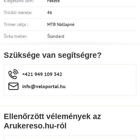
Kiegészítő szín:
Fekete
Tricikli mérete:
46
Trímer célja :
MTB Nášlapné
Šírka tretier:
Štandard
Szüksége van segítségre?
+421 949 109 342
info​​@veloportal​.hu
Ellenőrzött vélemények az
Arukereso.hu-ról