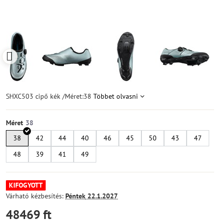
SHXC503 cipő kék /Méret:38
Többet olvasni
Méret
38
42
44
40
46
45
50
43
47
48
39
41
49
KIFOGYOTT
Várható kézbesítés:
Péntek
22.1.2027
48469 ft