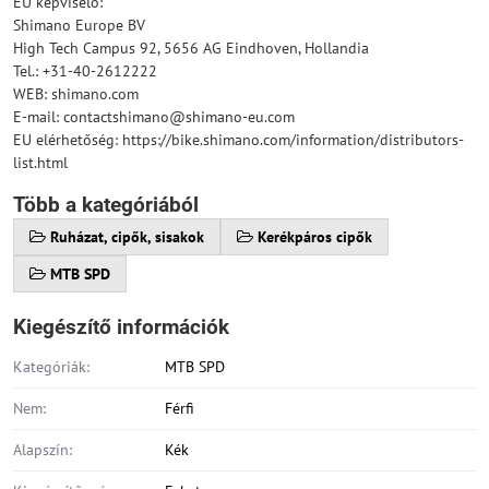
EU képviselő:
Shimano Europe BV
High Tech Campus 92, 5656 AG Eindhoven, Hollandia
Tel.: +31-40-2612222
WEB: shimano.com
E-mail: contactshimano@shimano-eu.com
EU elérhetőség: https://bike.shimano.com/information/distributors-
list.html
Több a kategóriából
Ruházat, cipők, sisakok
Kerékpáros cipők
MTB SPD
Kiegészítő információk
Kategóriák:
MTB SPD
Nem:
Férfi
Alapszín:
Kék