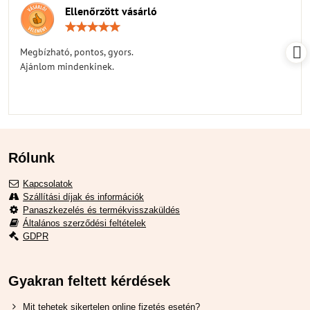
Ellenőrzött vásárló
Értékelés:
5
/
Megbízható, pontos, gyors.
5
Ajánlom mindenkinek.
Rólunk
Kapcsolatok
Szállítási díjak és információk
Panaszkezelés és termékvisszaküldés
Általános szerződési feltételek
GDPR
Gyakran feltett kérdések
Mit tehetek sikertelen online fizetés esetén?