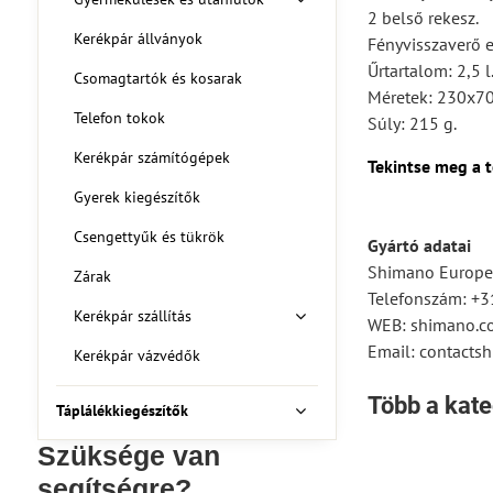
2 belső rekesz.
Kerékpár állványok
Fényvisszaverő e
Űrtartalom: 2,5 l
Csomagtartók és kosarak
Méretek: 230x7
Telefon tokok
Súly: 215 g.
Kerékpár számítógépek
Tekintse meg a t
Gyerek kiegészítők
Csengettyűk és tükrök
Gyártó adatai
Shimano Europe 
Zárak
Telefonszám: +
Kerékpár szállítás
WEB: shimano.c
Email: contact
Kerékpár vázvédők
Több a kate
Táplálékkiegészítők
Szüksége van
segítségre?