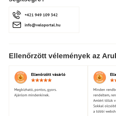
+421 949 109 342
info​​@veloportal​.hu
Ellenőrzött vélemények az Aru
Ellenőrzött vásárló
Ell
Értékelés:
5
/
Megbízható, pontos, gyors.
Minden rendbe
5
Ajánlom mindenkinek.
rendeltem, ren
Amiért tőlük 
Sokkal olcsóbb
a többi webs