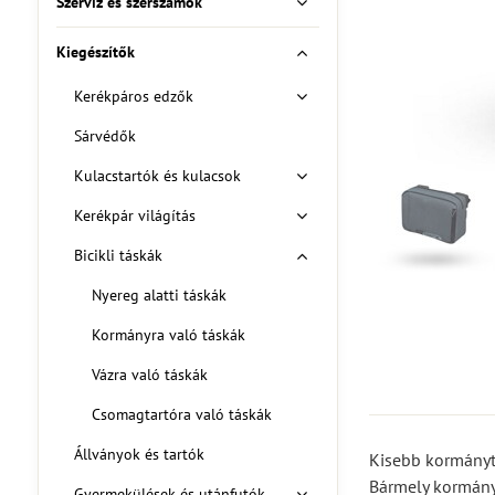
Szerviz és szerszámok
Kiegészítők
Kerékpáros edzők
Sárvédők
Kulacstartók és kulacsok
Kerékpár világítás
Bicikli táskák
Nyereg alatti táskák
Kormányra való táskák
Vázra való táskák
Csomagtartóra való táskák
Állványok és tartók
Kisebb kormányt
Bármely kormányr
Gyermekülések és utánfutók