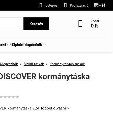
Belépés
Regisztráció
Kosár
Keresés
0 ft
szítők
Táplálékkiegészítők
Kiegészítők
Bicikli táskák
Kormányra való táskák
DISCOVER kormánytáska
VER kormánytáska 2,5l
Többet olvasni