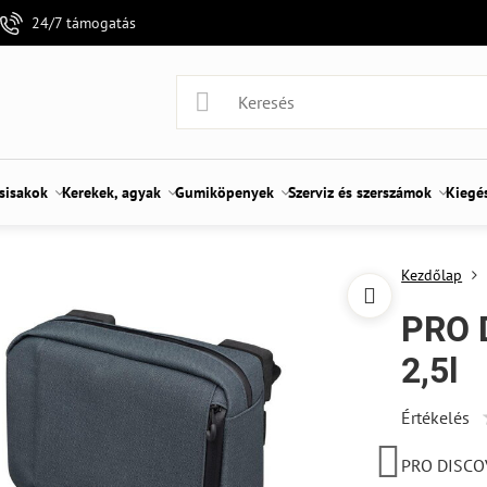
24/7 támogatás
 sisakok
Kerekek, agyak
Gumiköpenyek
Szerviz és szerszámok
Kiegé
Kezdőlap
PRO 
2,5l
Értékelés
PRO DISCO