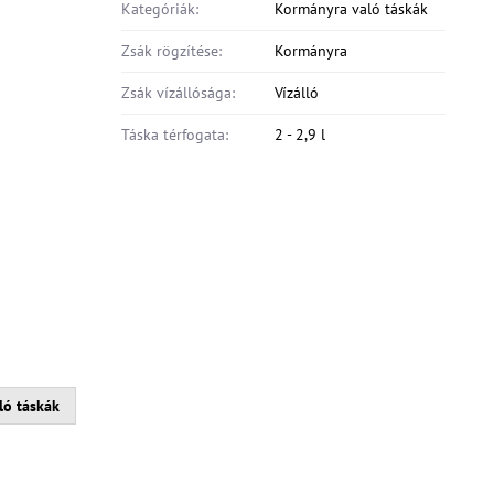
Kategóriák:
Kormányra való táskák
Zsák rögzítése:
Kormányra
Zsák vízállósága:
Vízálló
Táska térfogata:
2 - 2,9 l
ló táskák