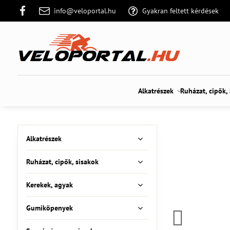
info@veloportal.hu
Gyakran feltett kérdések
Alkatrészek
Ruházat, cipők,
Alkatrészek
Ruházat, cipők, sisakok
Kerekek, agyak
Gumiköpenyek