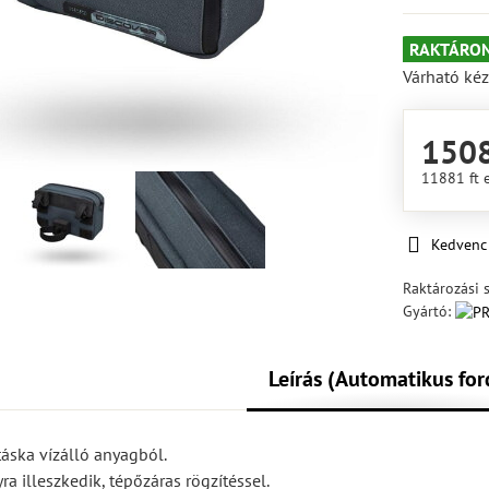
RAKTÁRON
Várható kéz
1508
11881 ft
Kedvenc
Raktározási 
Gyártó:
Leírás (Automatikus for
áska vízálló anyagból.
a illeszkedik, tépőzáras rögzítéssel.