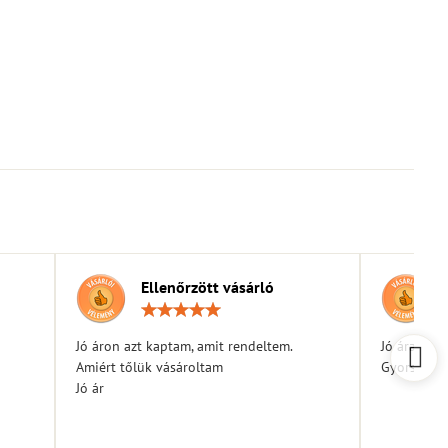
Ellenőrzött vásárló
elés:
Értékelés:
5
/
Jó áron azt kaptam, amit rendeltem.
Jó árak
5
Amiért tőlük vásároltam
Gyors kiszá
Jó ár