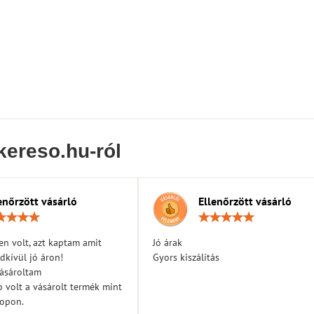
kereso.hu-ról
enőrzött vásárló
Ellenőrzött vásárló
Értékelés:
Érték
5
5
/
/
n volt, azt kaptam amit
Jó árak
5
5
dkívül jó áron!
Gyors kiszálítás
vásároltam
 volt a vásárolt termék mint
hopon.