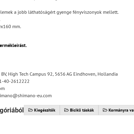
lemek a jobb láthatóságért gyenge fényviszonyok mellett.
.
0x160 mm.
ermékleírást.
BV, High Tech Campus 92, 5656 AG Eindhoven, Hollandia
31-40-2612222
om
shimano@shimano-eu.com
góriából
Kiegészítők
Bicikli táskák
Kormányra va