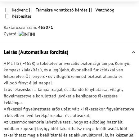
Kedvenc
Termékre vonatkozó kérdés
Watchdog
Kézbesítés
Raktározási szám:
455071
Gyártó:
Leírás (Automatikus fordítás)
A METIS (I-465R) a tökéletes univerzális biztonsági lámpa. Könnyű,
kompakt kialakítású, és a legújabb, élvonalbeli funkciókkal van
felszerelve. Öt fényerő- és villogó üzemmód biztosít állandó és
villogó fényt éjjel-nappal.
Erős fékezéskor a lámpa reagál, és állandó fényhatással világít,
figyelmeztetve a körülötted lévőket a kerékpáros fékezésére -
Féklámpa.
A fékezési figyelmeztetés erős ütést vált ki fékezéskor, figyelmeztetve
a közelben lévő kerékpárosokat és autósokat.
Az üzemmódmemória lehetővé teszi, hogy az előzőleg használt
módban kapcsolj be, így időt takaríthatsz meg a beállításnál. Időt
takaríthatsz meg a beállításnál és az akkumulátornál is, ha készenléti