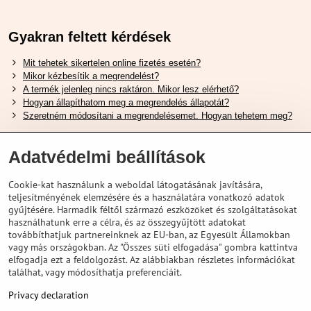
Gyakran feltett kérdések
Mit tehetek sikertelen online fizetés esetén?
Mikor kézbesítik a megrendelést?
A termék jelenleg nincs raktáron. Mikor lesz elérhető?
Hogyan állapíthatom meg a megrendelés állapotát?
Szeretném módosítani a megrendelésemet. Hogyan tehetem meg?
Hasznos Linkek
Adatvédelmi beállítások
Shimano cipőméret táblázat
Cookie-kat használunk a weboldal látogatásának javítására,
Hogyan válasszuk ki a megfelelő felfüggesztési villát ?
teljesítményének elemzésére és a használatára vonatkozó adatok
Hogyan válasszuk ki a megfelelő méretű sisakot?
gyűjtésére. Harmadik féltől származó eszközöket és szolgáltatásokat
Shimano E-Bike Akkumulátor Útmutató
használhatunk erre a célra, és az összegyűjtött adatokat
Schwalbe Tubeless Gumik Felfedezése
továbbíthatjuk partnereinknek az EU-ban, az Egyesült Államokban
vagy más országokban. Az "Összes süti elfogadása" gombra kattintva
elfogadja ezt a feldolgozást. Az alábbiakban részletes információkat
találhat, vagy módosíthatja preferenciáit.
Privacy declaration