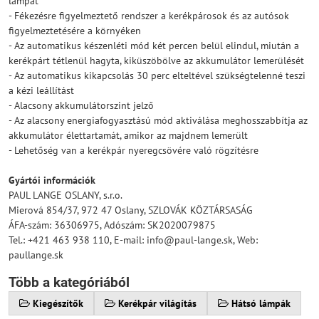
lámpát
- Fékezésre figyelmeztető rendszer a kerékpárosok és az autósok
figyelmeztetésére a környéken
- Az automatikus készenléti mód két percen belül elindul, miután a
kerékpárt tétlenül hagyta, kiküszöbölve az akkumulátor lemerülését
- Az automatikus kikapcsolás 30 perc elteltével szükségtelenné teszi
a kézi leállítást
- Alacsony akkumulátorszint jelző
- Az alacsony energiafogyasztású mód aktiválása meghosszabbítja az
akkumulátor élettartamát, amikor az majdnem lemerült
- Lehetőség van a kerékpár nyeregcsövére való rögzítésre
Gyártói információk
PAUL LANGE OSLANY, s.r.o.
Mierová 854/37, 972 47 Oslany, SZLOVÁK KÖZTÁRSASÁG
ÁFA-szám: 36306975, Adószám: SK2020079875
Tel.: +421 463 938 110, E-mail: info@paul-lange.sk, Web:
paullange.sk
Több a kategóriából
Kiegészítők
Kerékpár világítás
Hátsó lámpák