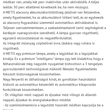
módban van, amely két perc inaktivitás után aktiválódik. A teljes
leállás 30 perc elteltével következik be, ha nem mozogsz.
A METIS alacsony akkumulátortöltöttség-jelzővel van felszerelve,
amely figyelmeztet, ha az akkumulátort tölteni kell, és ez egybeesik
az alacsony fogyasztású üzemmód automatikus aktiválásával is.
Teljesen szerszámmentesen, a szabadalmaztatott tartó segítségével a
kerékpár nyeregcsövére szerelhető. A lámpa gyorsan rögzíthető,
egyszerű elcsúsztatással és negyedfordulattal.
Az integrált műanyag csiptetővel övre, táskára vagy ruhára is
rögzíthető.
A METIS egy prémium lámpa, amely a legjobbat és a legújabbat
kínálja. Ez a prémium "intelligens" lámpa úgy lett kialakítva, hogy a
felhasználónak még nagyobb nyugalmat biztosítson a 3 tengelyes
gyorsulásmérő technológiával működő fékezési figyelmeztetés
fokozott biztonságának köszönhetően.
Nagy fényerőt és láthatóságot kínál, és gondtalan használatot
biztosít az automatikus készenléti és automatikus kikapcsolás
funkcióknak köszönhetően.
- Öt világítási mód: nappali és éjszakai mód villogó és állandó
nappali, éjszakai és energiatakarékos móddal
- Az üzemmódmemória a legutóbb használt módban kapcsolja be a