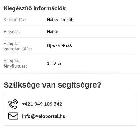
Kiegészítő információk
Kategóriák:
Hátsó lámpák
Helyezés:
Hátsó
Világítás
Ujra tölthető
energiaellátás:
Világítás
1-99 lm
fényfluxusa:
Szüksége van segítségre?
+421 949 109 342
info​​@veloportal​.hu