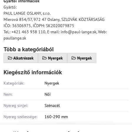
Gyártói információk
Gyártó:
PAUL LANGE OSLANY, s.r.o.
Mierová 854/37, 972 47 Oslany, SZLOVÁK KÖZTÁRSASÁG
IČO: 36306975, IČDPH: SK2020079875
Tel.: +421 463 938 110, E-mail: info@paul-lange.sk, Web:
paullange.sk
Több a kategóriából
Alkatrészek
Nyergek
Nyergek
Kiegészítő információk
Kategóriák:
Nyergek
Nem:
Női
Nyereg sínjei:
Szénacél
Nyereg szélessége:
160-290 mm