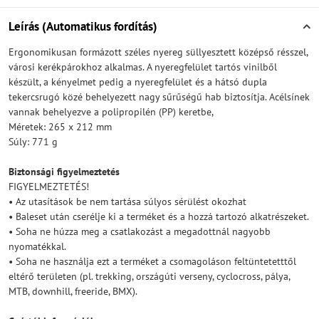
Leírás (Automatikus fordítás)
Ergonomikusan formázott széles nyereg süllyesztett középső résszel,
városi kerékpárokhoz alkalmas. A nyeregfelület tartós vinilből
készült, a kényelmet pedig a nyeregfelület és a hátsó dupla
tekercsrugó közé behelyezett nagy sűrűségű hab biztosítja. Acélsínek
vannak behelyezve a polipropilén (PP) keretbe,
Méretek: 265 x 212 mm
Súly: 771 g
Biztonsági figyelmeztetés
FIGYELMEZTETÉS!
• Az utasítások be nem tartása súlyos sérülést okozhat
• Baleset után cserélje ki a terméket és a hozzá tartozó alkatrészeket.
• Soha ne húzza meg a csatlakozást a megadottnál nagyobb
nyomatékkal.
• Soha ne használja ezt a terméket a csomagoláson feltüntetetttől
eltérő területen (pl. trekking, országúti verseny, cyclocross, pálya,
MTB, downhill, freeride, BMX).