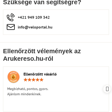
Szüksége van segítségre?
+421 949 109 342
info​​@veloportal​.hu
Ellenőrzött vélemények az
Arukereso.hu-ról
Ellenőrzött vásárló
Értékelés:
5
/
Megbízható, pontos, gyors.
5
Ajánlom mindenkinek.