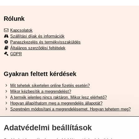
Rólunk
Kapcsolatok
Szállítási díjak és információk
Panaszkezelés és termékvisszaküldés
Általános szerződési feltételek
GDPR
Gyakran feltett kérdések
Mit tehetek sikertelen online fizetés esetén?
Mikor kézbesítik a megrendelést?
A termék jelenleg nincs raktáron. Mikor lesz elérhető?
Hogyan állapíthatom meg a megrendelés állapotát?
Szeretném módosítani a megrendelésemet. Hogyan tehetem meg?
Hasznos Linkek
Adatvédelmi beállítások
Shimano cipőméret táblázat